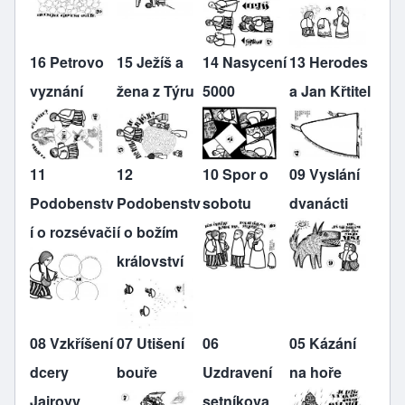
16 Petrovo
15 Ježíš a
14 Nasycení
13 Herodes
vyznání
žena z Týru
5000
a Jan Křtitel
11
12
10 Spor o
09 Vyslání
Podobenstv
Podobenstv
sobotu
dvanácti
í o rozsévači
í o božím
království
08 Vzkříšení
07 Utišení
06
05 Kázání
dcery
bouře
Uzdravení
na hoře
Jairovy
setníkova