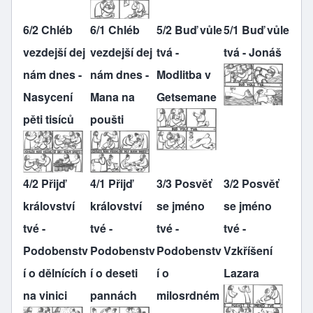
6/2 Chléb
6/1 Chléb
5/2 Buď vůle
5/1 Buď vůle
vezdejší dej
vezdejší dej
tvá -
tvá - Jonáš
nám dnes -
nám dnes -
Modlitba v
Nasycení
Mana na
Getsemane
pěti tisíců
poušti
4/2 Přijď
4/1 Přijď
3/3 Posvěť
3/2 Posvěť
království
království
se jméno
se jméno
tvé -
tvé -
tvé -
tvé -
Podobenstv
Podobenstv
Podobenstv
Vzkříšení
í o dělnících
í o deseti
í o
Lazara
na vinici
pannách
milosrdném