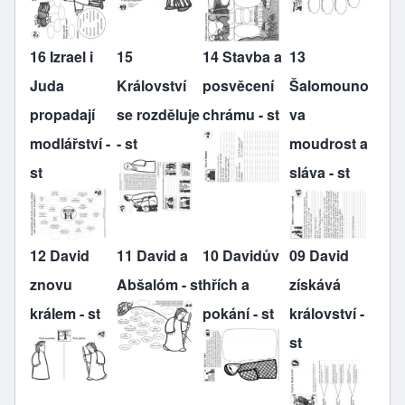
16 Izrael i
15
14 Stavba a
13
Juda
Království
posvěcení
Šalomouno
propadají
se rozděluje
chrámu - st
va
modlářství -
- st
moudrost a
st
sláva - st
12 David
11 David a
10 Davidův
09 David
znovu
Abšalóm - st
hřích a
získává
králem - st
pokání - st
království -
st