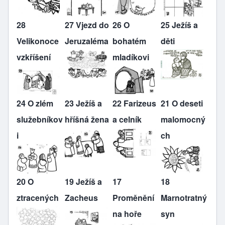
28
27 Vjezd do
26 O
25 Ježíš a
Velikonoce
Jeruzaléma
bohatém
děti
vzkříšení
mladíkovi
24 O zlém
23 Ježíš a
22 Farizeus
21 O deseti
služebníkov
hříšná žena
a celník
malomocný
i
ch
20 O
19 Ježíš a
17
18
ztracených
Zacheus
Proměnění
Marnotratný
na hoře
syn