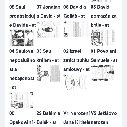
08 Saul
07 Jonatan
06 David a
05 David
pronásleduj
a David - st
Goliáš - st
pomazán za
e Davida - st
krále - st
04 Saulova
03 Saul
02 Izrael
01 Povolání
neposlušno
králem - st
ztrácí truhlu
Samuele - st
st a
smlouvy - st
nekajícnost
- st
00
29 Balám a
V1 Narození
V2 Ježíšovo
Opakování -
Balák - st
Jana Křtitele
narození