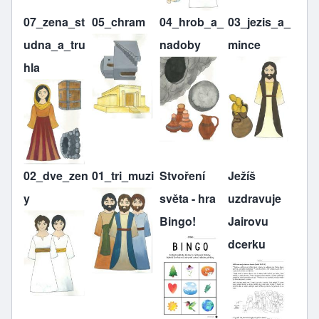
07_zena_st
05_chram
04_hrob_a_
03_jezis_a_
udna_a_tru
nadoby
mince
hla
02_dve_zen
01_tri_muzi
Stvoření
Ježíš
y
světa - hra
uzdravuje
Bingo!
Jairovu
dcerku