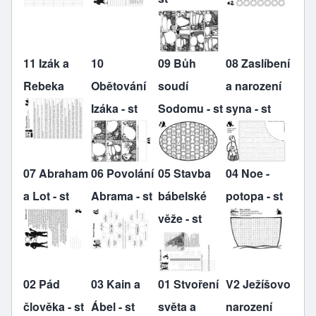
11 Izák a
10
09 Bůh
08 Zaslíbení
Rebeka
Obětování
soudí
a narození
Izáka - st
Sodomu - st
syna - st
07 Abraham
06 Povolání
05 Stavba
04 Noe -
a Lot - st
Abrama - st
bábelské
potopa - st
věže - st
02 Pád
03 Kain a
01 Stvoření
V2 Ježíšovo
člověka - st
Ábel - st
světa a
narození