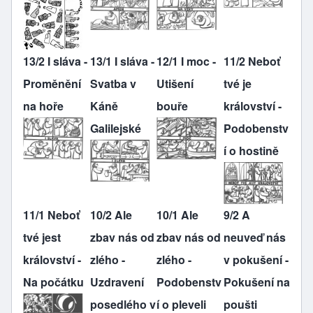
13/2 I sláva -
13/1 I sláva -
12/1 I moc -
11/2 Neboť
Proměnění
Svatba v
Utišení
tvé je
na hoře
Káně
bouře
království -
Galilejské
Podobenstv
í o hostině
11/1 Neboť
10/2 Ale
10/1 Ale
9/2 A
tvé jest
zbav nás od
zbav nás od
neuveď nás
království -
zlého -
zlého -
v pokušení -
Na počátku
Uzdravení
Podobenstv
Pokušení na
posedlého v
í o pleveli
poušti