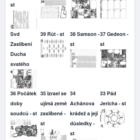
st
Svd
39 Růt - st
38 Samson -
37 Gedeon -
Zaslíbení
st
st
Ducha
svatého
36 Počátek
35 Izrael se
34
33 Pád
doby
ujímá země
Achánova
Jericha - st
soudců - st
zaslíbené -
krádež a její
st
důsledky -
st