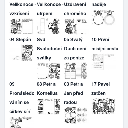
Velikonoce -
Velikonoce -
Uzdravení
naděje
vzkříšení
utrpeni
chromého
04 Štěpán
Svd
05 Svatý
10 První
Svatodušní
Duch není
misijní cesta
svátky
za peníze
09
08 Petr a
03 Petr a
17 Pavel
Pronásledo
Kornelius
Jan před
zatčen
váním se
radou
církev šíří