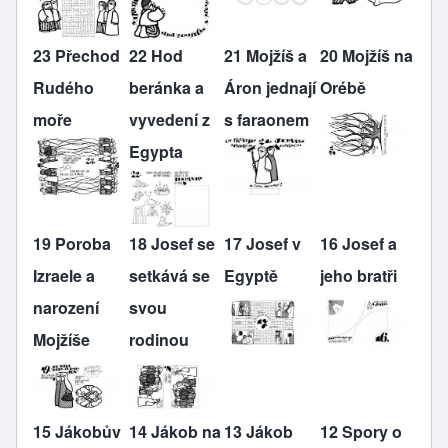
23 Přechod
22 Hod
21 Mojžíš a
20 Mojžíš na
Rudého
beránka a
Áron jednají
Orébě
moře
vyvedení z
s faraonem
Egypta
19 Poroba
18 Josef se
17 Josef v
16 Josef a
Izraele a
setkává se
Egyptě
jeho bratři
narození
svou
Mojžíše
rodinou
15 Jákobův
14 Jákob na
13 Jákob
12 Spory o