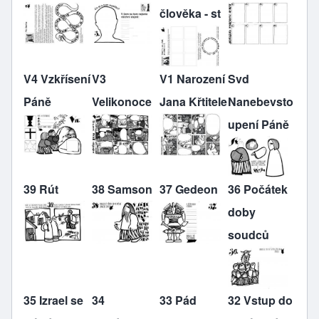
člověka - st
V4 Vzkřísení
V3
V1 Narození
Svd
Páně
Velikonoce
Jana Křtitele
Nanebevsto
upení Páně
39 Rút
38 Samson
37 Gedeon
36 Počátek
doby
soudců
35 Izrael se
34
33 Pád
32 Vstup do