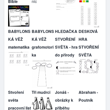
Bible
nic
BABYLONS
BABYLONS
HLEDAČKA
DESKOVÁ
KÁ VĚŽ
KÁ VĚŽ
STVOŘENÍ
HRA
matematika
grafomotori
SVĚTA - hra
STVOŘENÍ
ka
do přírody
SVĚTA
Stvoření
Tři mudrci
Jonáš -
Abraham -
světa
obrázky k
Poutník
pracovní list
příběhu