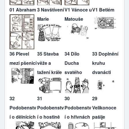
01 Abraham
3 Navštívení
V1 Vánoce u
V1 Betlém
Marie
Matouše
36 Plevel
35 Stavba
34 Dílo
33 Doplnění
mezi pšenicí
věže a
Ducha
kruhu
tažení krále
svatého
dvanácti
32
31
30
29
Podobenstv
Podobenstv
Podobenstv
Velikonoce
í o dělnících
í o hostině
í o hřivnách
pašije