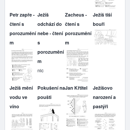
Petr zapře -
Ježíš
Zacheus -
Ježíš tiší
čtení s
odchází do
čtení s
bouři
porozumění
nebe - čtení
porozumění
m
s
m
porozumění
m
nic
Ježíš mění
Pokušení na
Jan Křtitel
Ježíšovo
vodu ve
poušti
narození a
víno
pastýři