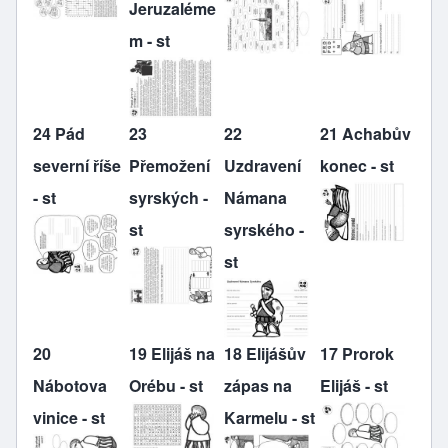
Jeruzaléme
m - st
24 Pád
23
22
21 Achabův
severní říše
Přemožení
Uzdravení
konec - st
- st
syrských -
Námana
st
syrského -
st
20
19 Elijáš na
18 Elijášův
17 Prorok
Nábotova
Orébu - st
zápas na
Elijáš - st
vinice - st
Karmelu - st