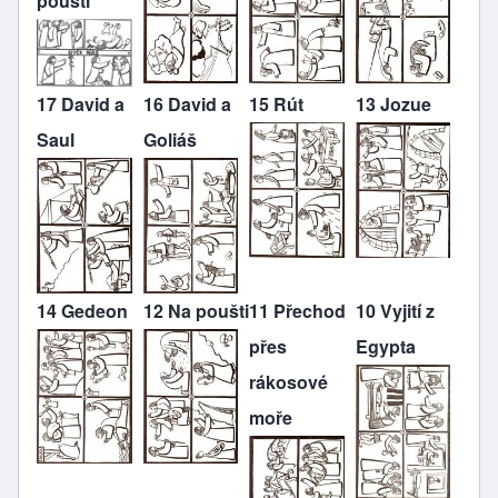
poušti
17 David a
16 David a
15 Rút
13 Jozue
Saul
Goliáš
14 Gedeon
12 Na poušti
11 Přechod
10 Vyjití z
přes
Egypta
rákosové
moře