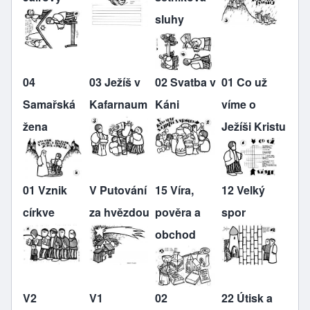
sluhy
04
03 Ježíš v
02 Svatba v
01 Co už
Samařská
Kafarnaum
Káni
víme o
žena
Ježíši Kristu
01 Vznik
V Putování
15 Víra,
12 Velký
církve
za hvězdou
pověra a
spor
obchod
V2
V1
02
22 Útisk a