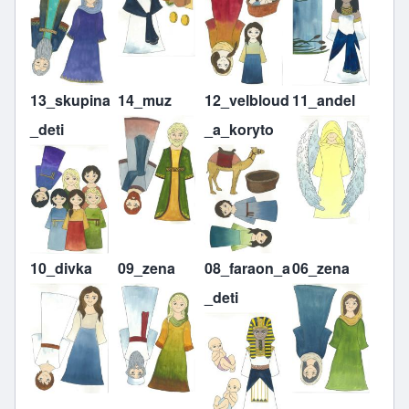
13_skupina
14_muz
12_velbloud
11_andel
_deti
_a_koryto
10_divka
09_zena
08_faraon_a
06_zena
_deti