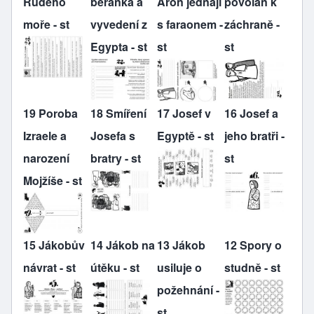
Rudého
beránka a
Áron jednají
povolán k
moře - st
vyvedení z
s faraonem -
záchraně -
Egypta - st
st
st
19 Poroba
18 Smíření
17 Josef v
16 Josef a
Izraele a
Josefa s
Egyptě - st
jeho bratři -
narození
bratry - st
st
Mojžíše - st
15 Jákobův
14 Jákob na
13 Jákob
12 Spory o
návrat - st
útěku - st
usiluje o
studně - st
požehnání -
st