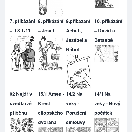
7. přikázání
8. přikázání
9.přikázání –
10. přikázání
– J 8,1-11
– Josef
Achab,
– David a
Jezábel a
Betsabé
Nábot
02 Nejdřív
15/1 Amen -
14/2 Na
14/1 Na
svědkové
Křest
věky -
věky - Nový
příběhu
etiopského
Porušení
počátek
dvořana
smlouvy