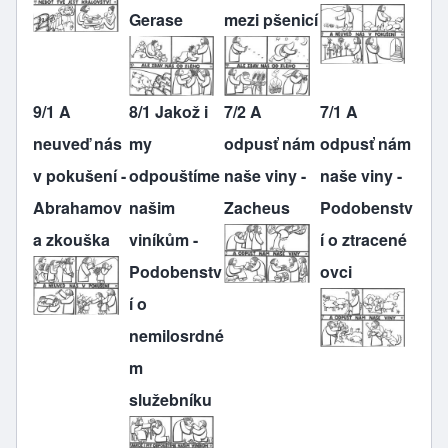
Gerase
mezi pšenicí
9/1 A
8/1 Jakož i
7/2 A
7/1 A
neuveď nás
my
odpusť nám
odpusť nám
v pokušení -
odpouštíme
naše viny -
naše viny -
Abrahamov
našim
Zacheus
Podobenstv
a zkouška
viníkům -
í o ztracené
Podobenstv
ovci
í o
nemilosrdné
m
služebníku