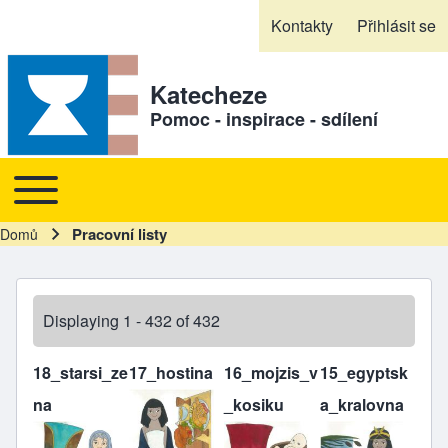
Skip to header
Skip to main navigation
Přejít k hlavnímu obsahu
Skip to footer
Kontakty
Přihlásit se
Sekundární odkazy
Katecheze
Pomoc - inspirace - sdílení
Toggle main menu
Hlavní navigace
Pracovní listy
Domů
Drobečková navigace
Displaying 1 - 432 of 432
18_starsi_ze
17_hostina
16_mojzis_v
15_egyptsk
na
_kosiku
a_kralovna