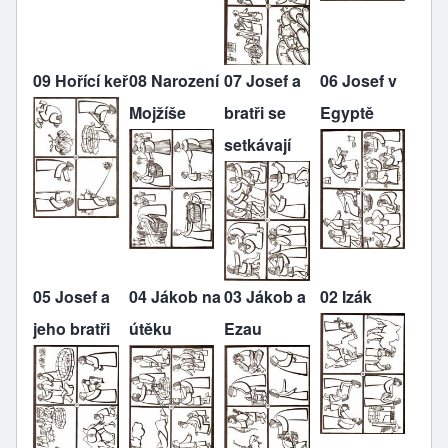
09 Hořící keř
08 Narození
07 Josef a
06 Josef v
Mojžíše
bratři se
Egyptě
setkávají
05 Josef a
04 Jákob na
03 Jákob a
02 Izák
jeho bratři
útěku
Ezau