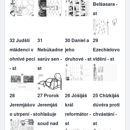
Belšasara -
st
32 Judští
31
30 Daniel a
29
mládenci v
Nebůkadne
jeho
Ezechielovo
ohnivé peci
sarův sen -
druhové - st
vidění - st
- st
st
28
27 Prorok
26 Jóšijáš
25 Chizkijáš
Jeremjášov
Jeremjáš
král
důvěra proti
o utrpení - st
ohlašuje
reformátor -
chvástání -
soud nad
st
st