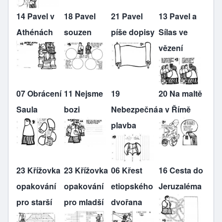
14 Pavel v
18 Pavel
21 Pavel
13 Pavel a
Athénách
souzen
píše dopisy
Sílas ve
vězení
07 Obrácení
11 Nejsme
19
20 Na maltě
Saula
bozi
Nebezpečná
a v Římě
plavba
23 Křížovka
23 Křížovka
06 Křest
16 Cesta do
opakování
opakování
etiopského
Jeruzaléma
pro starší
pro mladší
dvořana