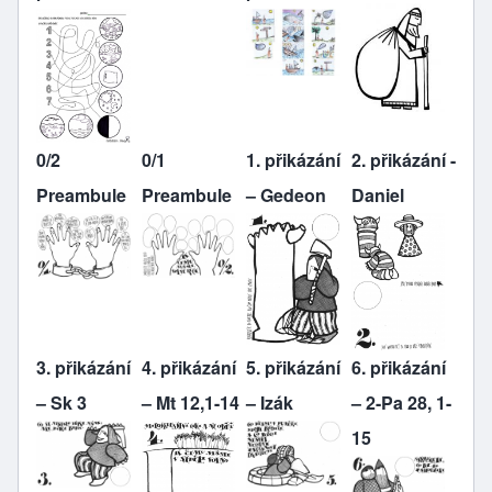
0/2
0/1
1. přikázání
2. přikázání -
Preambule
Preambule
– Gedeon
Daniel
3. přikázání
4. přikázání
5. přikázání
6. přikázání
– Sk 3
– Mt 12,1-14
– Izák
– 2-Pa 28, 1-
15