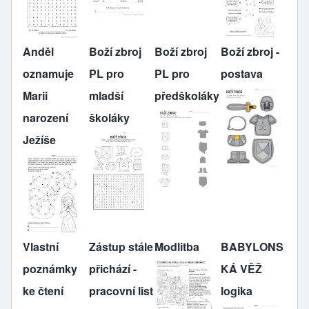
Anděl
Boží zbroj
Boží zbroj
Boží zbroj -
oznamuje
PL pro
PL pro
postava
Marii
mladší
předškoláky
narození
školáky
Ježíše
Vlastní
Zástup stále
Modlitba
BABYLONS
poznámky
přichází -
KÁ VĚŽ
ke čtení
pracovní list
logika