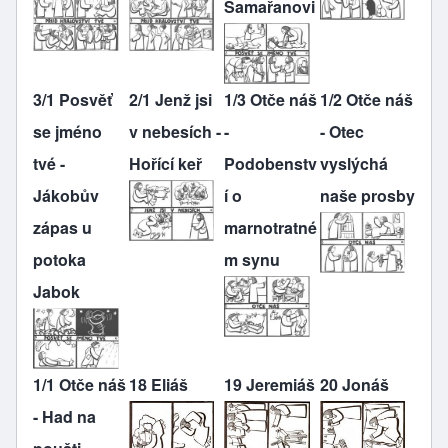
Samařanovi
3/1 Posvěť
2/1 Jenž jsi
1/3 Otče náš
1/2 Otče náš
se jméno
v nebesích -
-
- Otec
tvé -
Hořící keř
Podobenstv
vyslýchá
Jákobův
í o
naše prosby
zápas u
marnotratné
potoka
m synu
Jabok
1/1 Otče náš
18 Eliáš
19 Jeremiáš
20 Jonáš
- Had na