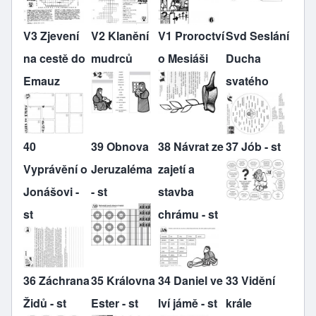
V3 Zjevení
V2 Klanění
V1 Proroctví
Svd Seslání
na cestě do
mudrců
o Mesiáši
Ducha
Emauz
svatého
40
39 Obnova
38 Návrat ze
37 Jób - st
Vyprávění o
Jeruzaléma
zajetí a
Jonášovi -
- st
stavba
st
chrámu - st
36 Záchrana
35 Královna
34 Daniel ve
33 Vidění
Židů - st
Ester - st
lví jámě - st
krále