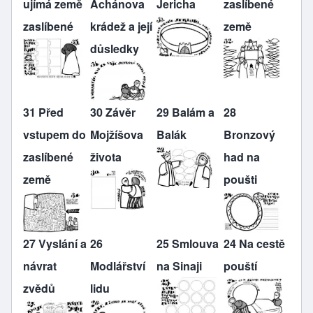
ujímá země
Achánova
Jericha
zaslíbené
zaslíbené
krádež a její
země
důsledky
31 Před
30 Závěr
29 Balám a
28
vstupem do
Mojžíšova
Balák
Bronzový
zaslíbené
života
had na
země
poušti
27 Vyslání a
26
25 Smlouva
24 Na cestě
návrat
Modlářství
na Sinaji
pouští
zvědů
lidu