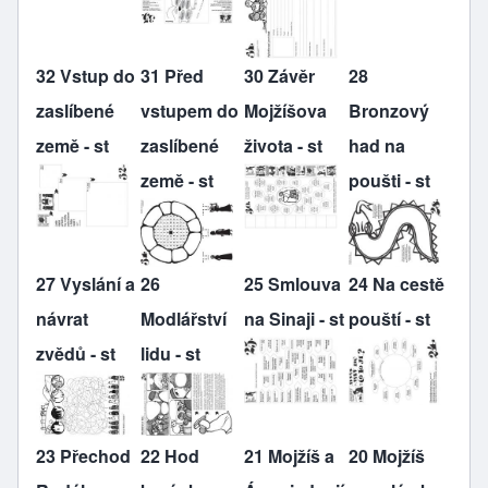
32 Vstup do
31 Před
30 Závěr
28
zaslíbené
vstupem do
Mojžíšova
Bronzový
země - st
zaslíbené
života - st
had na
země - st
poušti - st
27 Vyslání a
26
25 Smlouva
24 Na cestě
návrat
Modlářství
na Sinaji - st
pouští - st
zvědů - st
lidu - st
23 Přechod
22 Hod
21 Mojžíš a
20 Mojžíš