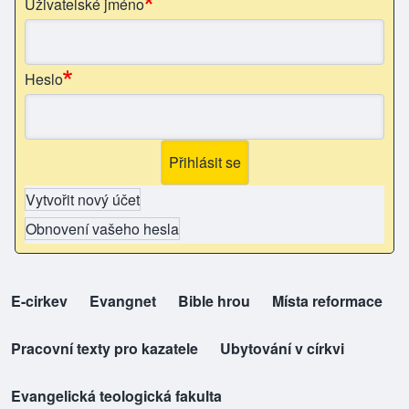
Uživatelské jméno
Heslo
Vytvořit nový účet
Obnovení vašeho hesla
E-cirkev
(opens in new tab)
Evangnet
(opens in new tab)
Bible hrou
(opens in new tab)
Místa reformace
(opens in new tab)
top-odkazy
Pracovní texty pro kazatele
(opens in new tab)
Ubytování v církvi
(opens in new tab)
Evangelická teologická fakulta
(opens in new tab)