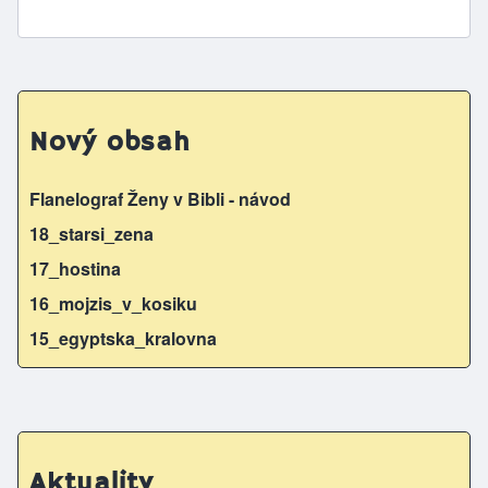
Nový obsah
Flanelograf Ženy v Bibli - návod
18_starsi_zena
17_hostina
16_mojzis_v_kosiku
15_egyptska_kralovna
Aktuality