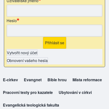
Uživatelské jméno
Heslo
Vytvořit nový účet
Obnovení vašeho hesla
E-cirkev
(opens in new tab)
Evangnet
(opens in new tab)
Bible hrou
(opens in new tab)
Místa reformace
(opens in new tab)
top-odkazy
Pracovní texty pro kazatele
(opens in new tab)
Ubytování v církvi
(opens in new tab)
Evangelická teologická fakulta
(opens in new tab)