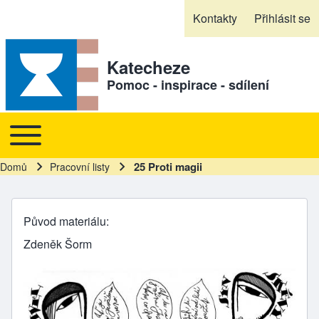
Skip to header
Skip to main navigation
Přejít k hlavnímu obsahu
Skip to footer
Kontakty
Přihlásit se
Sekundární odkazy
Katecheze
Pomoc - inspirace - sdílení
Toggle main menu
Hlavní navigace
25 Proti magii
Domů
Pracovní listy
Drobečková navigace
Původ materiálu
Zdeněk Šorm