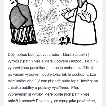
Děti mohou buď typovat předem, která z „bublin (
výroků )“ patří k víře a která k pověře ( každou skupinu
vybarví jinou pastelkou ), nebo je mohou roztřídit až
po vašem vyprávění podle toho, jak je pochopily. Lze
také udělat obojí. V tom případě bude lepší, když si na
začátku bubliny a postavy vystřihnou. Před
vyprávěním si výroky, které podle nich patří k víře,
přiloží k postavě Pavla a ty, co typují jako pověrečné,