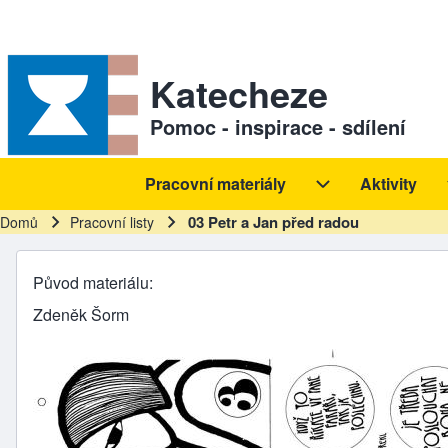
Skip to header
Skip to main navigation
Přejít k hlavnímu obsahu
Skip to footer
Sekundární odkazy
Katecheze
Pomoc - inspirace - sdílení
Pracovní materiály
Aktivity
Hlavní navigace
Pracovní materiál
03 Petr a Jan před radou
Domů
Pracovní listy
Drobečková navigace
Původ materiálu
Zdeněk Šorm