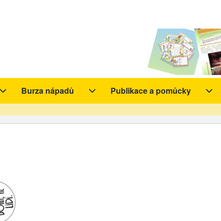
Burza nápadů
Publikace a pomůcky
y sub-navigation
Aktivity sub-navigation
Burza nápadů sub-navigation
Pub