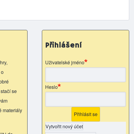
Přihlášení
hry,
Uživatelské jméno
 o
obré
Heslo
 stačí se
 vám
é materiály
Vytvořit nový účet