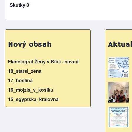
Skutky 0
Nový obsah
Aktual
Flanelograf Ženy v Bibli - návod
18_starsi_zena
17_hostina
16_mojzis_v_kosiku
15_egyptska_kralovna