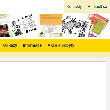
Kontakty
Přihlásit se
Odkazy
Informace
Akce a pobyty
likace a pomůcky sub-navigation