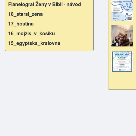
Flanelograf Ženy v Bibli - návod
18_starsi_zena
17_hostina
16_mojzis_v_kosiku
15_egyptska_kralovna