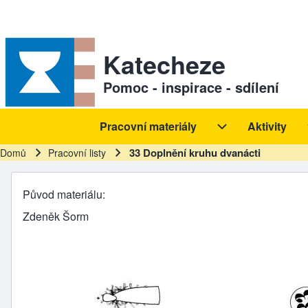
Skip to header
Skip to main navigation
Přejít k hlavnímu obsahu
Skip to footer
Sekundární odkazy
Katecheze
Pomoc - inspirace - sdílení
Pracovní materiály
Aktivity
Hlavní navigace
Pracovní materiál
33 Doplnění kruhu dvanácti
Domů
Pracovní listy
Drobečková navigace
Původ materiálu
Zdeněk Šorm