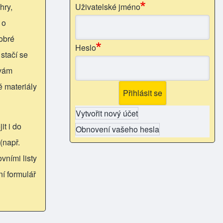
hry,
Uživatelské jméno
 o
obré
Heslo
 stačí se
 vám
é materiály
Vytvořit nový účet
it i do
Obnovení vašeho hesla
(např.
vními listy
ní formulář