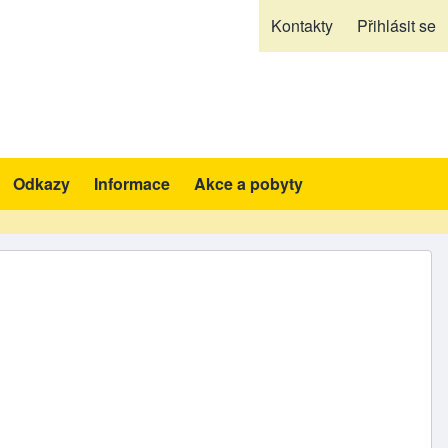
Kontakty
Přihlásit se
Odkazy
Informace
Akce a pobyty
likace a pomůcky sub-navigation