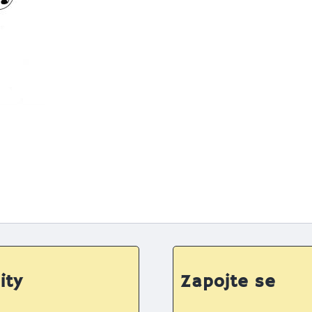
ity
Zapojte se