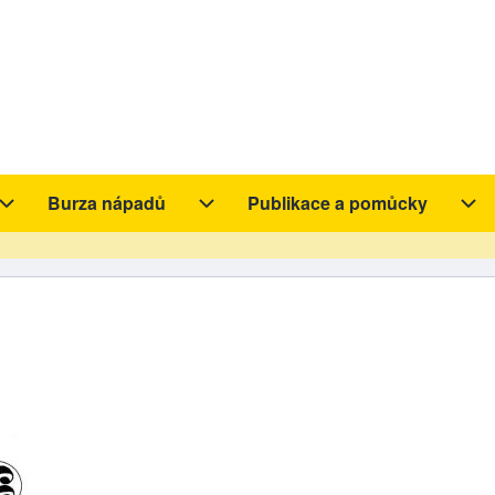
Burza nápadů
Publikace a pomůcky
y sub-navigation
Aktivity sub-navigation
Burza nápadů sub-navigation
Pub