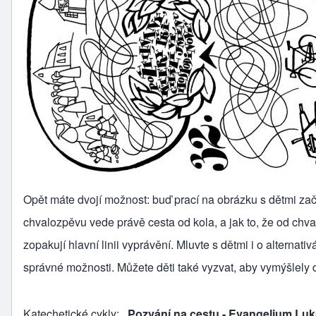
Opět máte dvojí možnost: buď prací na obrázku s dětmi zač
chvalozpěvu vede právě cesta od kola, a jak to, že od chva
zopakují hlavní linii vyprávění. Mluvte s dětmi i o alternat
správné možnosti. Můžete děti také vyzvat, aby vymýšlely d
Katechetické cykly
Pozvání na cestu - Evangelium Lu