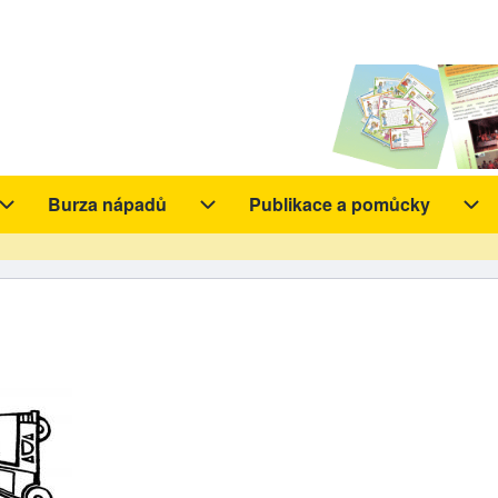
Burza nápadů
Publikace a pomůcky
y sub-navigation
Aktivity sub-navigation
Burza nápadů sub-navigation
Pub