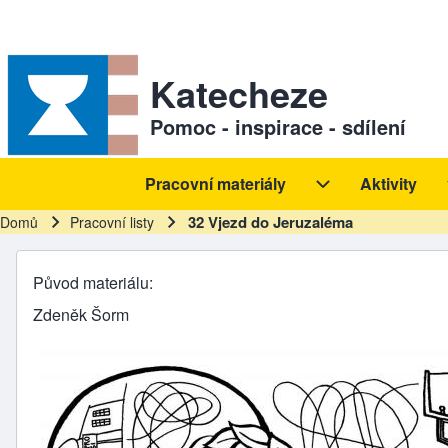
Skip to header
Skip to main navigation
Přejít k hlavnímu obsahu
Skip to footer
Sekundární odkazy
Katecheze
Pomoc - inspirace - sdílení
Pracovní materiály
Aktivity
Hlavní navigace
Pracovní materiál
32 Vjezd do Jeruzaléma
Domů
Pracovní listy
Drobečková navigace
Původ materiálu
Zdeněk Šorm