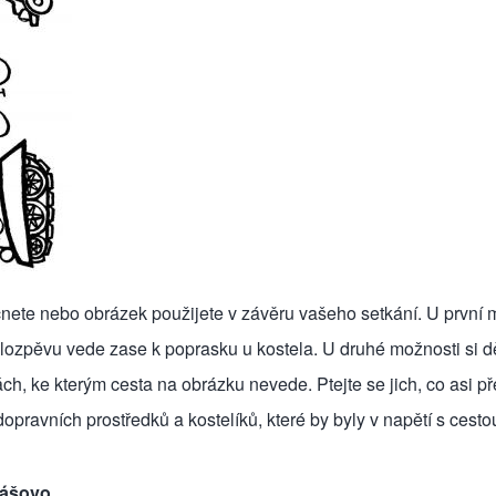
nete nebo obrázek použijete v závěru vašeho setkání. U první m
lozpěvu vede zase k poprasku u kostela. U druhé možnosti si dě
ivách, ke kterým cesta na obrázku nevede. Ptejte se jich, co asi 
opravních prostředků a kostelíků, které by byly v napětí s cesto
kášovo