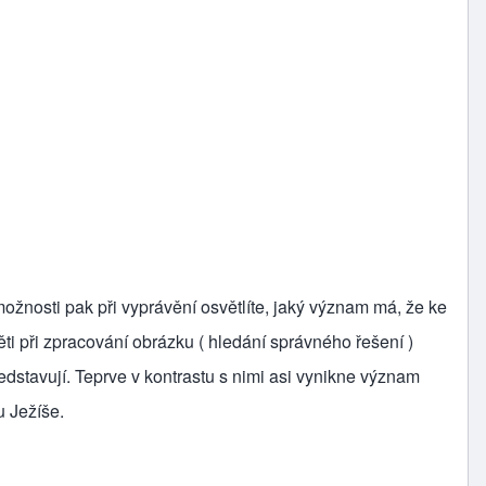
ožnosti pak při vyprávění osvětlíte, jaký význam má, že ke
ti při zpracování obrázku ( hledání správného řešení )
představují. Teprve v kontrastu s nimi asi vynikne význam
u Ježíše.