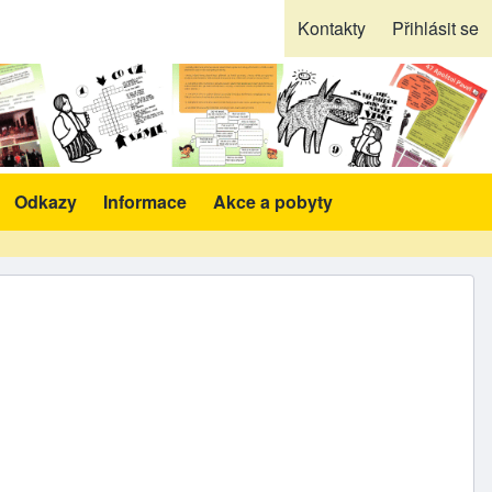
Kontakty
Přihlásit se
Odkazy
Informace
Akce a pobyty
likace a pomůcky sub-navigation