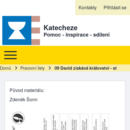
Skip to header
Skip to main navigation
Přejít k hlavnímu obsahu
Skip to footer
Kontakty
Přihlásit se
Sekundární odkazy
Katecheze
Pomoc - inspirace - sdílení
Toggle main menu
Hlavní navigace
09 David získává království - st
Domů
Pracovní listy
Drobečková navigace
Původ materiálu
Zdeněk Šorm