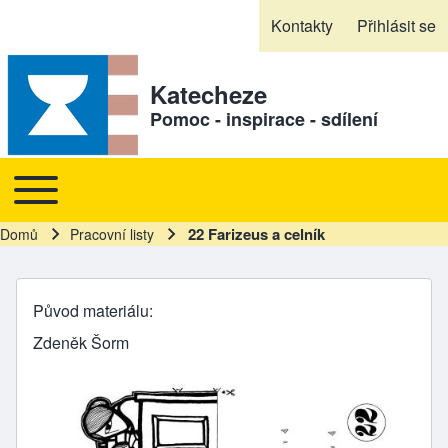
Skip to header
Skip to main navigation
Přejít k hlavnímu obsahu
Skip to footer
Kontakty
Přihlásit se
Sekundární odkazy
Katecheze
Pomoc - inspirace - sdílení
Toggle main menu
Hlavní navigace
22 Farizeus a celník
Domů
Pracovní listy
Drobečková navigace
Původ materiálu
Zdeněk Šorm