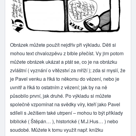
Obrázek můžete použít nejdřív při výkladu. Děti si
mohou text chvalozpěvu z bible přečíst. Vy jim potom
můžete obrázek ukázat a ptát se, co je na obrázku
zvláštní ( vyznání o vítězství za mříží ); zda si myslí, že
je Pavel venku a říká to někomu do vězení, nebo je
uvnitř a říká to ostatním z vězení; jak by na ně
působilo první, jak druhé. Po výkladu si můžete
společně vzpomínat na svědky víry, kteří jako Pavel
sdíleli s Ježíšem také utrpení – mohou to být příklady
biblické ( Štěpán… ), historické ( M.J.Hus… ) nebo
soudobé. Můžete k tomu využít např. knížku