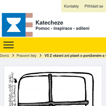
Skip to header
Skip to main navigation
Přejít k hlavnímu obsahu
Skip to footer
Kontakty
Přihlásit se
Sekundární odkazy
Katecheze
Pomoc - inspirace - sdílení
Toggle main menu
Hlavní navigace
V5 Z vězení zní píseň o poníženém a
Domů
Pracovní listy
Drobečková navigace