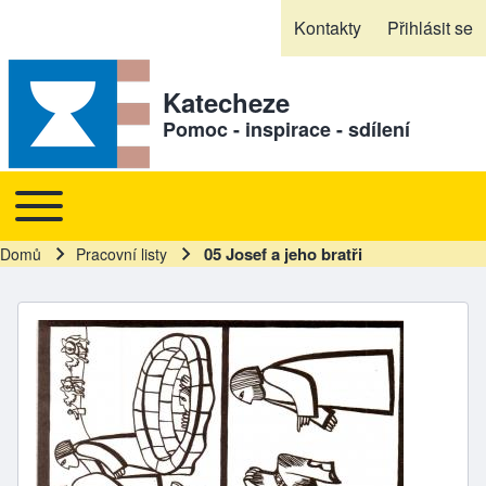
Skip to header
Skip to main navigation
Přejít k hlavnímu obsahu
Skip to footer
Kontakty
Přihlásit se
Sekundární odkazy
Katecheze
Pomoc - inspirace - sdílení
Toggle main menu
Hlavní navigace
05 Josef a jeho bratři
Domů
Pracovní listy
Drobečková navigace