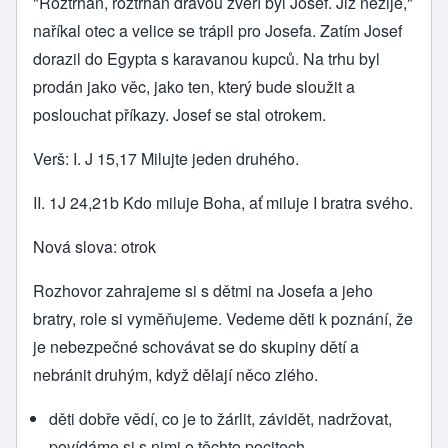
"Roztrhán, roztrhán dravou zvěří byl Josef. Již nežije,"
naříkal otec a velice se trápil pro Josefa. Zatím Josef
dorazil do Egypta s karavanou kupců. Na trhu byl
prodán jako věc, jako ten, který bude sloužit a
poslouchat příkazy. Josef se stal otrokem.
Verš: I. J 15,17 Milujte jeden druhého.
II. 1J 24,21b Kdo miluje Boha, ať miluje I bratra svého.
Nová slova: otrok
Rozhovor zahrajeme si s dětmi na Josefa a jeho
bratry, role si vyměňujeme. Vedeme děti k poznání, že
je nebezpečné schovávat se do skupiny dětí a
nebránit druhým, když dělají něco zlého.
děti dobře vědí, co je to žárlit, závidět, nadržovat,
povídáme si s nimi o těchto pocitech,