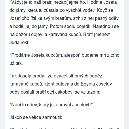
"Vždyť je to náš bratr, nezabíjejme ho. Hoďme Josefa
do jámy, která tu zůstala po vyschlé vodě." Když se
Josef přiblížil ke svým bratrům, strhli z něj pestrý oděv
a hodili jej do jámy. Potom spolu pojedli. Najednou se
na obzoru objevila karavana kupců. Bratr jménem
Juda řekl:
"Prodáme Josefa kupcům, alespoň budeme mrt z toho
užitek."
Tak Josefa prodali za dvacet stříbrných peněz
karavaně kupců, která putovala do Egypta Josefův
oděv poslali bratří otci Jákobovi se vzkazem:
"Není to oděv, který jsi daroval Josefovi?"
Jákob se velice zarmoutil: