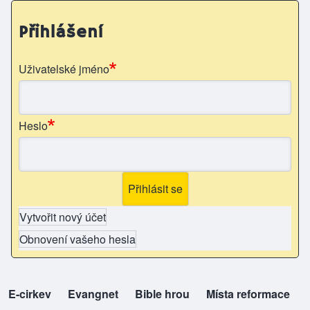
Přihlášení
Uživatelské jméno
Heslo
Vytvořit nový účet
Obnovení vašeho hesla
E-cirkev
(opens in new tab)
Evangnet
(opens in new tab)
Bible hrou
(opens in new tab)
Místa reformace
(opens in new tab)
top-odkazy