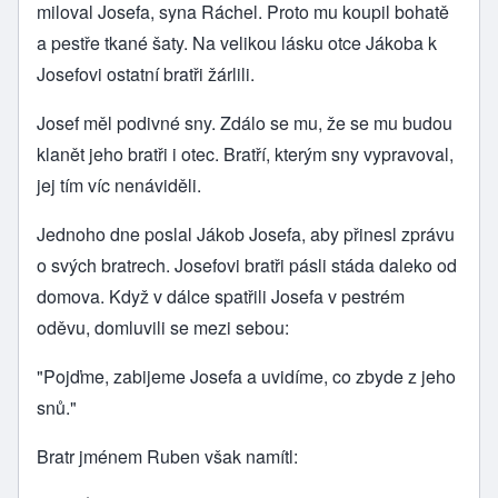
miloval Josefa, syna Ráchel. Proto mu koupil bohatě
a pestře tkané šaty. Na velikou lásku otce Jákoba k
Josefovi ostatní bratři žárlili.
Josef měl podivné sny. Zdálo se mu, že se mu budou
klanět jeho bratři i otec. Bratří, kterým sny vypravoval,
jej tím víc nenáviděli.
Jednoho dne poslal Jákob Josefa, aby přinesl zprávu
o svých bratrech. Josefovi bratři pásli stáda daleko od
domova. Když v dálce spatřili Josefa v pestrém
oděvu, domluvili se mezi sebou:
"Pojďme, zabijeme Josefa a uvidíme, co zbyde z jeho
snů."
Bratr jménem Ruben však namítl: