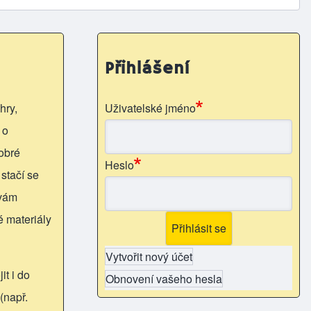
Přihlášení
hry,
Uživatelské jméno
 o
obré
Heslo
 stačí se
 vám
é materiály
Vytvořit nový účet
it i do
Obnovení vašeho hesla
(např.