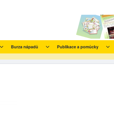
Burza nápadů
Publikace a pomůcky
y sub-navigation
Aktivity sub-navigation
Burza nápadů sub-navigation
Pub