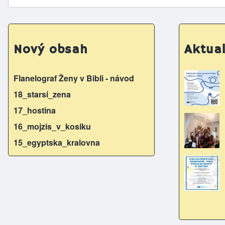
Nový obsah
Aktual
Flanelograf Ženy v Bibli - návod
18_starsi_zena
17_hostina
16_mojzis_v_kosiku
15_egyptska_kralovna