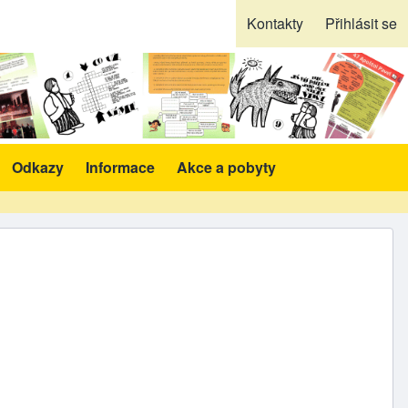
Kontakty
Přihlásit se
Odkazy
Informace
Akce a pobyty
likace a pomůcky sub-navigation