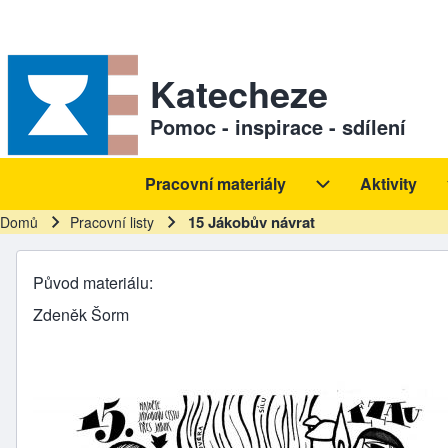
Skip to header
Skip to main navigation
Přejít k hlavnímu obsahu
Skip to footer
Sekundární odkazy
Katecheze
Pomoc - inspirace - sdílení
Pracovní materiály
Aktivity
Hlavní navigace
Pracovní materiál
15 Jákobův návrat
Domů
Pracovní listy
Drobečková navigace
Původ materiálu
Zdeněk Šorm