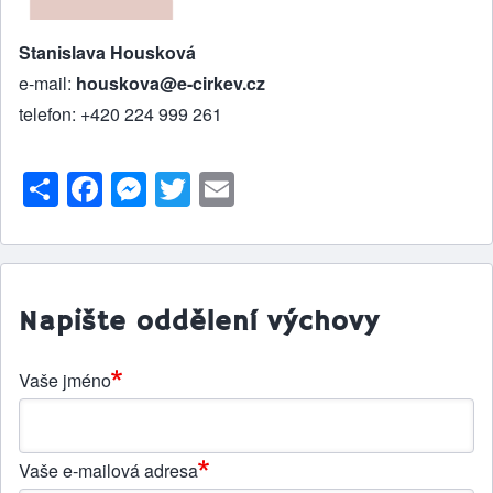
Stanislava Housková
e-mail:
houskova@e-cirkev.cz
telefon: +420 224 999 261
S
F
M
T
E
h
a
e
w
m
ar
c
s
itt
ai
e
e
s
er
l
b
e
Napište oddělení výchovy
o
n
Vaše jméno
o
g
k
er
Vaše e-mailová adresa