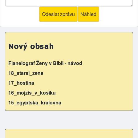
Nový obsah
Flanelograf Ženy v Bibli - návod
18_starsi_zena
17_hostina
16_mojzis_v_kosiku
15_egyptska_kralovna