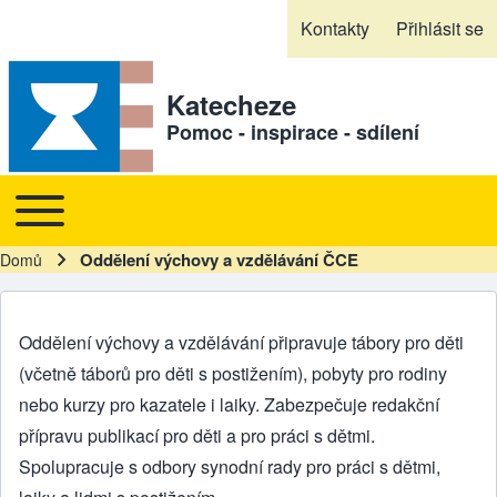
Skip to header
Skip to main navigation
Přejít k hlavnímu obsahu
Skip to footer
Kontakty
Přihlásit se
Sekundární odkazy
Katecheze
Pomoc - inspirace - sdílení
Toggle main menu
Hlavní navigace
Oddělení výchovy a vzdělávání ČCE
Domů
Drobečková navigace
Oddělení výchovy a vzdělávání připravuje tábory pro děti
(včetně táborů pro děti s postižením), pobyty pro rodiny
nebo kurzy pro kazatele i laiky. Zabezpečuje redakční
přípravu publikací pro děti a pro práci s dětmi.
Spolupracuje s odbory synodní rady pro práci s dětmi,