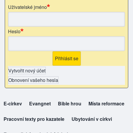
Uživatelské jméno
Heslo
Vytvořit nový účet
Obnovení vašeho hesla
E-cirkev
(opens in new tab)
Evangnet
(opens in new tab)
Bible hrou
(opens in new tab)
Místa reformace
(opens in new tab)
top-odkazy
Pracovní texty pro kazatele
(opens in new tab)
Ubytování v církvi
(opens in new tab)