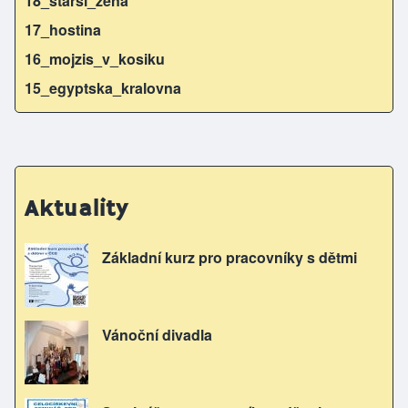
18_starsi_zena
17_hostina
16_mojzis_v_kosiku
15_egyptska_kralovna
Aktuality
Základní kurz pro pracovníky s dětmi
Vánoční divadla