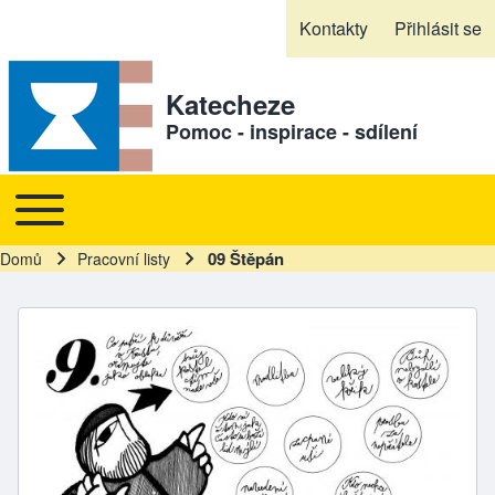
Skip to header
Skip to main navigation
Přejít k hlavnímu obsahu
Skip to footer
Kontakty
Přihlásit se
Sekundární odkazy
Katecheze
Pomoc - inspirace - sdílení
Toggle main menu
Hlavní navigace
09 Štěpán
Domů
Pracovní listy
Drobečková navigace