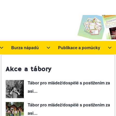
Burza nápadů
Publikace a pomůcky
y sub-navigation
Aktivity sub-navigation
Burza nápadů sub-navigation
Pub
Akce a tábory
Tábor pro mládež/dospělé s postižením za
asi…
Tábor pro mládež/dospělé s postižením za
asi…