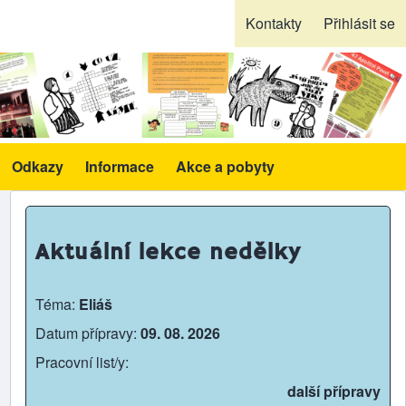
Kontakty
Přihlásit se
Odkazy
Informace
Akce a pobyty
likace a pomůcky sub-navigation
Aktuální lekce nedělky
Téma:
Eliáš
Datum přípravy:
09. 08. 2026
Pracovní list/y:
další přípravy