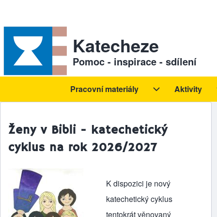
Skip to header
Skip to main navigation
Přejít k hlavnímu obsahu
Skip to footer
Sekundární odkazy
Katecheze
Pomoc - inspirace - sdílení
Pracovní materiály
Aktivity
Hlavní navigace
Pracovní materiál
Ženy v Bibli - katechetický
cyklus na rok 2026/2027
K dispozici je nový
katechetický cyklus
tentokrát věnovaný