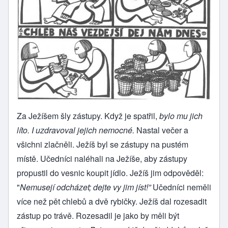
Za Ježíšem šly zástupy. Když je spatřil,
bylo mu jich
líto. I uzdravoval jejich nemocné.
Nastal večer a
všichni zlačněli. Ježíš byl se zástupy na pustém
místě. Učedníci naléhali na Ježíše, aby zástupy
propustil do vesnic koupit jídlo. Ježíš jim odpověděl:
"
Nemusejí odcházet; dejte vy jim jíst!”
Učedníci neměli
více než pět chlebů a dvě rybičky. Ježíš dal rozesadit
zástup po trávě. Rozesadil je jako by měli být