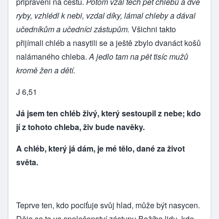
připraveni na cestu.
Potom vzal těch pět chlebů a dvě
ryby, vzhlédl k nebi, vzdal díky, lámal chleby a dával
učedníkům a učedníci zástupům.
Všichni takto
přijímali chléb a nasytili se a ještě zbylo dvanáct košů
nalámaného chleba.
A jedlo tam na pět tisíc mužů
kromě žen a dětí.
J 6,51
Já jsem ten chléb živý, který sestoupil z nebe; kdo
jí z tohoto chleba, živ bude navěky.
A chléb, který já dám, je mé tělo, dané za život
světa.
Teprve ten, kdo pociťuje svůj hlad, může být nasycen.
Děje se to ve společenství zástupu Božího lidu, kde