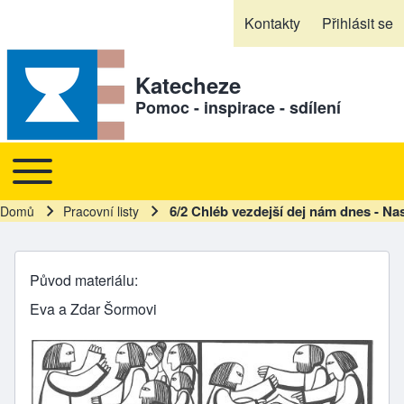
Skip to header
Skip to main navigation
Přejít k hlavnímu obsahu
Skip to footer
Kontakty
Přihlásit se
Sekundární odkazy
Katecheze
Pomoc - inspirace - sdílení
Toggle main menu
Hlavní navigace
6/2 Chléb vezdejší dej nám dnes - Nas
Domů
Pracovní listy
Drobečková navigace
Původ materiálu
Eva a Zdar Šormovi