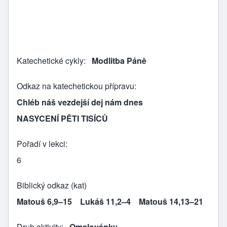
Katechetické cykly
Modlitba Páně
Odkaz na katechetickou přípravu
Chléb náš vezdejší dej nám dnes
NASYCENÍ PĚTI TISÍCŮ
Pořadí v lekci
6
Biblický odkaz (kat)
Matouš 6,9–15
Lukáš 11,2–4
Matouš 14,13–21
Druh aktivity
Omalovánky