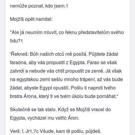
nemůže poznat, kdo jsem.1
Mojžíš opět namítal:
"Ale já neumím mluvit, co řeknu představitelům svého
lidu?1
'Řekneš: Bůh našich otců mě posílá. Půjdete žádat
faraóna, aby vás propustil z Egypta. Farao se však
zatvrdí a nebude vás chtít propustit ze země. Já však
na egyptskou zemi sešlu mnoho trápení, až vás bude
žádat, abyste Egypt opustili. Pošlu ti naproti tvého
bratra Árona, který ti ve tvém úkolu bude pomáhat."
Skutečně se tak stalo. Když se Mojžíš vracel do
Egypta, vycházel mu vstříc Áron.
Verš: I. Jr1,7c Všude, kam tě pošlu, půjdeš.