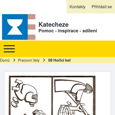
Skip to header
Skip to main navigation
Přejít k hlavnímu obsahu
Skip to footer
Kontakty
Přihlásit se
Sekundární odkazy
Katecheze
Pomoc - inspirace - sdílení
Toggle main menu
Hlavní navigace
09 Hořící keř
Domů
Pracovní listy
Drobečková navigace