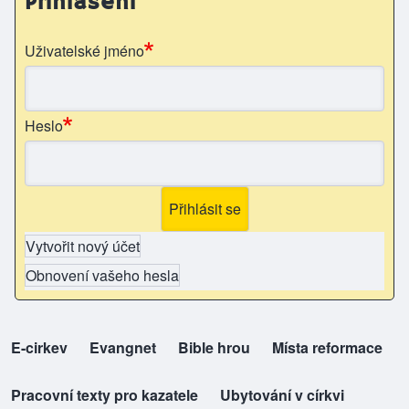
Přihlášení
Uživatelské jméno
Heslo
Vytvořit nový účet
Obnovení vašeho hesla
E-cirkev
(opens in new tab)
Evangnet
(opens in new tab)
Bible hrou
(opens in new tab)
Místa reformace
(opens in new tab)
top-odkazy
Pracovní texty pro kazatele
(opens in new tab)
Ubytování v církvi
(opens in new tab)