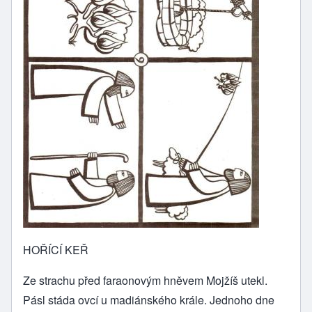
HOŘÍCÍ KEŘ
Ze strachu před faraonovým hněvem Mojžíš utekl.
Pásl stáda ovcí u madiánského krále. Jednoho dne