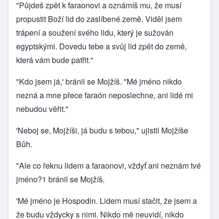
"Půjdeš zpět k faraonovi a oznámíš mu, že musí
propustit Boží lid do zaslíbené země. Viděl jsem
trápení a soužení svého lidu, který je sužován
egyptskými. Dovedu tebe a svůj lid zpět do země,
která vám bude patřit."
"Kdo jsem já,' bránil se Mojžíš. "Mé jméno nikdo
nezná a mne přece faraón neposlechne, ani lidé mi
nebudou věřit."
'Neboj se, Mojžíši, já budu s tebou," ujistil Mojžíše
Bůh.
"Ale co řeknu lidem a faraonovi, vždyť ani neznám tvé
jméno?1 bránil se Mojžíš.
'Mé jméno je Hospodin. Lidem musí stačit, že jsem a
že budu vždycky s nimi. Nikdo mě neuvidí, nikdo