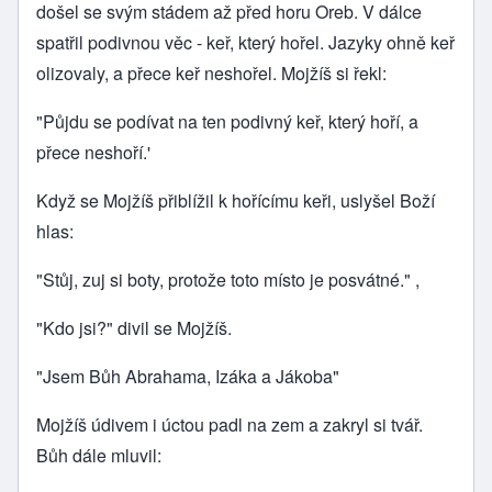
došel se svým stádem až před horu Oreb. V dálce
spatřil podivnou věc - keř, který hořel. Jazyky ohně keř
olizovaly, a přece keř neshořel. Mojžíš si řekl:
"Půjdu se podívat na ten podivný keř, který hoří, a
přece neshoří.'
Když se Mojžíš přiblížil k hořícímu keři, uslyšel Boží
hlas:
"Stůj, zuj si boty, protože toto místo je posvátné." ,
"Kdo jsi?" divil se Mojžíš.
"Jsem Bůh Abrahama, Izáka a Jákoba"
Mojžíš údivem i úctou padl na zem a zakryl si tvář.
Bůh dále mluvil: