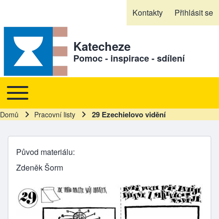
Skip to header
Skip to main navigation
Přejít k hlavnímu obsahu
Skip to footer
Kontakty
Přihlásit se
Sekundární odkazy
Katecheze
Pomoc - inspirace - sdílení
Toggle main menu
Hlavní navigace
29 Ezechielovo vidění
Domů
Pracovní listy
Drobečková navigace
Původ materiálu
Zdeněk Šorm