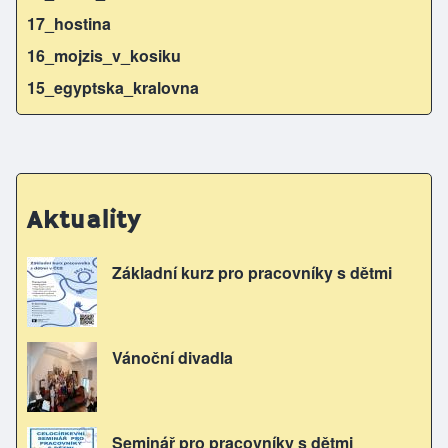
17_hostina
16_mojzis_v_kosiku
15_egyptska_kralovna
Aktuality
Základní kurz pro pracovníky s dětmi
Vánoční divadla
Seminář pro pracovníky s dětmi