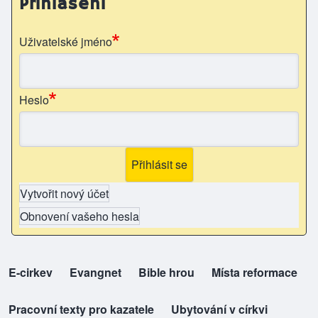
Přihlášení
Uživatelské jméno
Heslo
Vytvořit nový účet
Obnovení vašeho hesla
E-cirkev
(opens in new tab)
Evangnet
(opens in new tab)
Bible hrou
(opens in new tab)
Místa reformace
(opens in new tab)
top-odkazy
Pracovní texty pro kazatele
(opens in new tab)
Ubytování v církvi
(opens in new tab)