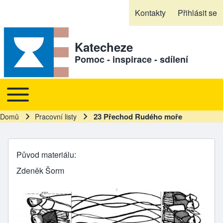
Skip to header
Skip to main navigation
Přejít k hlavnímu obsahu
Skip to footer
Kontakty
Přihlásit se
Sekundární odkazy
Katecheze
Pomoc - inspirace - sdílení
Toggle main menu
Hlavní navigace
23 Přechod Rudého moře
Domů
Pracovní listy
Drobečková navigace
Původ materiálu
Zdeněk Šorm