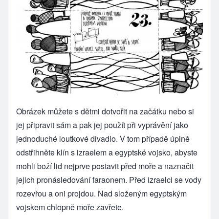
Obrázek můžete s dětmi dotvořit na začátku nebo si
jej připravit sám a pak jej použít při vyprávění jako
jednoduché loutkové divadlo. V tom případě úplně
odstřihněte klín s izraelem a egyptské vojsko, abyste
mohli boží lid nejprve postavit před moře a naznačit
jejich pronásledování faraonem. Před izraelci se vody
rozevřou a oni projdou. Nad složeným egyptským
vojskem chlopně moře zavřete.