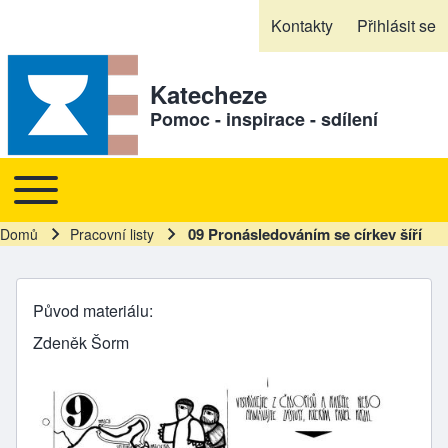
Skip to header
Skip to main navigation
Přejít k hlavnímu obsahu
Skip to footer
Kontakty
Přihlásit se
Sekundární odkazy
Katecheze
Pomoc - inspirace - sdílení
Toggle main menu
Hlavní navigace
09 Pronásledováním se církev šíří
Domů
Pracovní listy
Drobečková navigace
Původ materiálu
Zdeněk Šorm