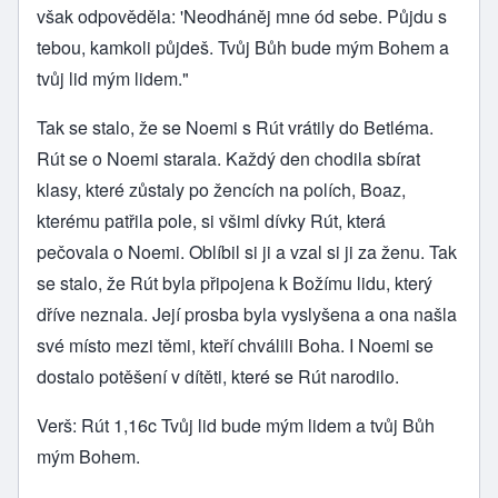
však odpověděla: 'Neodháněj mne ód sebe. Půjdu s
tebou, kamkoli půjdeš. Tvůj Bůh bude mým Bohem a
tvůj lid mým lidem."
Tak se stalo, že se Noemi s Rút vrátily do Betléma.
Rút se o Noemi starala. Každý den chodila sbírat
klasy, které zůstaly po žencích na polích, Boaz,
kterému patřila pole, si všiml dívky Rút, která
pečovala o Noemi. Oblíbil si ji a vzal si ji za ženu. Tak
se stalo, že Rút byla připojena k Božímu lidu, který
dříve neznala. Její prosba byla vyslyšena a ona našla
své místo mezi těmi, kteří chválili Boha. I Noemi se
dostalo potěšení v dítěti, které se Rút narodilo.
Verš: Rút 1,16c Tvůj lid bude mým lidem a tvůj Bůh
mým Bohem.