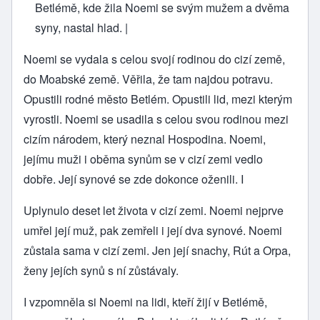
Betlémě, kde žila Noemi se svým mužem a dvěma
syny, nastal hlad. |
Noemi se vydala s celou svojí rodinou do cizí země,
do Moabské země. Věřila, že tam najdou potravu.
Opustili rodné město Betlém. Opustili lid, mezi kterým
vyrostli. Noemi se usadila s celou svou rodinou mezi
cizím národem, který neznal Hospodina. Noemi,
jejímu muži i oběma synům se v cizí zemi vedlo
dobře. Její synové se zde dokonce oženili. I
Uplynulo deset let života v cizí zemi. Noemi nejprve
umřel její muž, pak zemřeli i její dva synové. Noemi
zůstala sama v cizí zemi. Jen její snachy, Rút a Orpa,
ženy jejích synů s ní zůstávaly.
I vzpomněla si Noemi na lidi, kteří žijí v Betlémě,