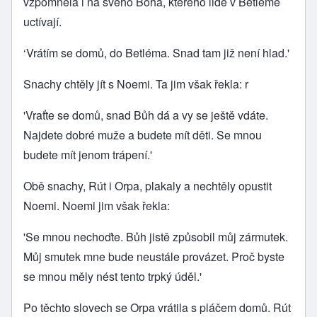
vzpomněla i na svého Boha, kterého lidé v Betlémě
uctívají.
‘Vrátím se domů, do Betléma. Snad tam již není hlad.'
Snachy chtěly jít s Noemi. Ta jim však řekla: r
'Vraťte se domů, snad Bůh dá a vy se ještě vdáte.
Najdete dobré muže a budete mít děti. Se mnou
budete mít jenom trápení.'
Obě snachy, Rút i Orpa, plakaly a nechtěly opustit
Noemi. Noemi jim však řekla:
'Se mnou nechoďte. Bůh jistě způsobil můj zármutek.
Můj smutek mne bude neustále provázet. Proč byste
se mnou měly nést tento trpký úděl.'
Po těchto slovech se Orpa vrátila s pláčem domů. Rút