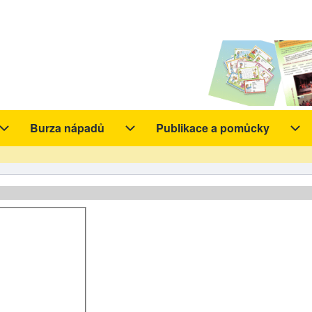
Burza nápadů
Publikace a pomůcky
y sub-navigation
Aktivity sub-navigation
Burza nápadů sub-navigation
Pub