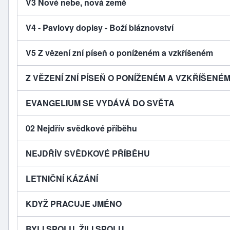
V3 Nové nebe, nová země
V4 - Pavlovy dopisy - Boží bláznovství
V5 Z vězení zní píseň o poníženém a vzkříšeném
Z VĚZENÍ ZNÍ PÍSEŇ O PONÍŽENÉM A VZKŘÍŠENÉ
EVANGELIUM SE VYDÁVÁ DO SVĚTA
02 Nejdřív svědkové příběhu
NEJDŘÍV SVĚDKOVÉ PŘÍBĚHU
LETNIČNÍ KÁZÁNÍ
KDYŽ PRACUJE JMÉNO
BYLI SPOLU, ŽILI SPOLU