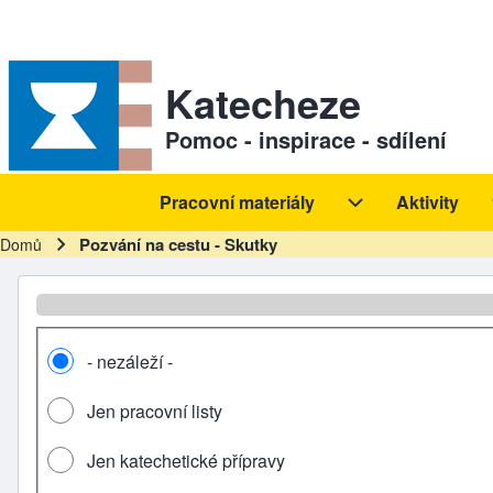
Skip to header
Skip to main navigation
Přejít k hlavnímu obsahu
Skip to footer
Sekundární odkazy
Katecheze
Pomoc - inspirace - sdílení
Pracovní materiály
Aktivity
Hlavní navigace
Pracovní materiál
Pozvání na cestu - Skutky
Domů
Drobečková navigace
- nezáleží -
Jen pracovní listy
Jen katechetické přípravy