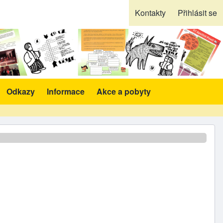
Kontakty
Přihlásit se
Odkazy
Informace
Akce a pobyty
likace a pomůcky sub-navigation