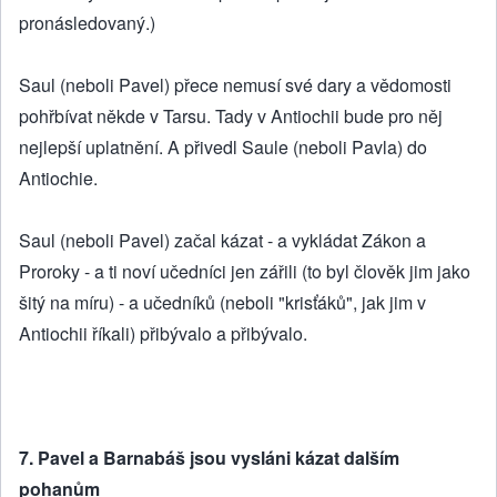
pronásledovaný.)
Saul (neboli Pavel) přece nemusí své dary a vědomosti
pohřbívat někde v Tarsu. Tady v Antiochii bude pro něj
nejlepší uplatnění. A přivedl Saule (neboli Pavla) do
Antiochie.
Saul (neboli Pavel) začal kázat - a vykládat Zákon a
Proroky - a ti noví učedníci jen zářili (to byl člověk jim jako
šitý na míru) - a učedníků (neboli "krisťáků", jak jim v
Antiochii říkali) přibývalo a přibývalo.
7. Pavel a Barnabáš jsou vysláni kázat dalším
pohanům