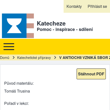
Skip to header
Skip to main navigation
Přejít k hlavnímu obsahu
Skip to footer
Kontakty
Přihlásit se
Sekundární odkazy
Katecheze
Pomoc - inspirace - sdílení
Toggle main menu
Hlavní navigace
V ANTIOCHII VZNIKÁ SBOR Z
Domů
Katechetické přípravy
Drobečková navigace
Stáhnout PDF
Původ materiálu
Tomáš Trusina
Pořadí v lekci