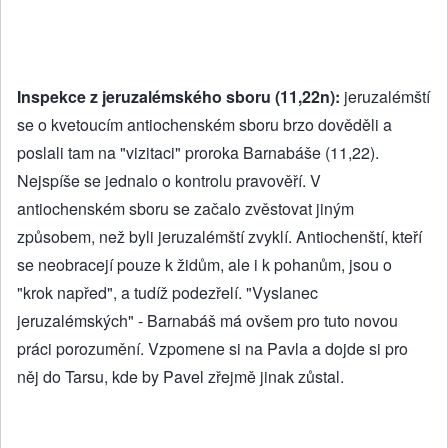
Inspekce z jeruzalémského sboru (11,22n):
jeruzalémští
se o kvetoucím antiochenském sboru brzo dověděli a
poslali tam na "vizitaci" proroka Barnabáše (11,22).
Nejspíše se jednalo o kontrolu pravověří. V
antiochenském sboru se začalo zvěstovat jiným
způsobem, než byli jeruzalémští zvyklí. Antiochenští, kteří
se neobracejí pouze k židům, ale i k pohanům, jsou o
"krok napřed", a tudíž podezřelí. "Vyslanec
jeruzalémských" - Barnabáš má ovšem pro tuto novou
práci porozumění. Vzpomene si na Pavla a dojde si pro
něj do Tarsu, kde by Pavel zřejmě jinak zůstal.