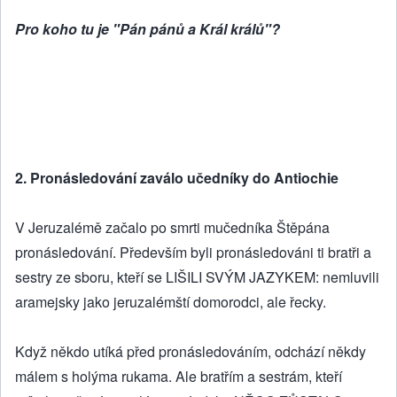
Pro koho tu je "Pán pánů a Král králů"?
2. Pronásledování zaválo učedníky do Antiochie
V Jeruzalémě začalo po smrti mučedníka Štěpána
pronásledování. Především byli pronásledováni ti bratři a
sestry ze sboru, kteří se LIŠILI SVÝM JAZYKEM: nemluvili
aramejsky jako jeruzalémští domorodci, ale řecky.
Když někdo utíká před pronásledováním, odchází někdy
málem s holýma rukama. Ale bratřím a sestrám, kteří