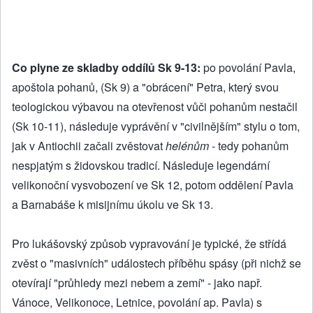
Co plyne ze skladby oddílů Sk 9-13:
po povolání Pavla,
apoštola pohanů, (Sk 9) a "obrácení" Petra, který svou
teologickou výbavou na otevřenost vůči pohanům nestačil
(Sk 10-11), následuje vyprávění v "civilnějším" stylu o tom,
jak v Antiochii začali zvěstovat
helénům
- tedy pohanům
nespjatým s židovskou tradicí. Následuje legendární
velikonoční vysvobození ve Sk 12, potom oddělení Pavla
a Barnabáše k misijnímu úkolu ve Sk 13.
Pro lukášovský způsob vypravování je typické, že střídá
zvěst o "masivních" událostech příběhu spásy (při nichž se
otevírají "průhledy mezi nebem a zemí" - jako např.
Vánoce, Velikonoce, Letnice, povolání ap. Pavla) s