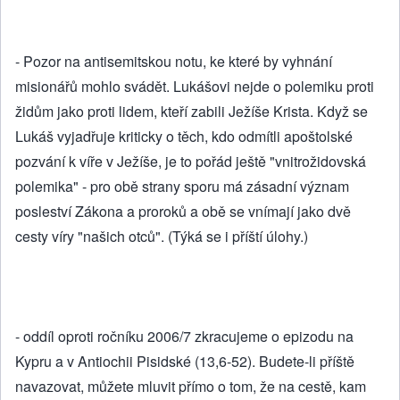
- Pozor na antisemitskou notu, ke které by vyhnání
misionářů mohlo svádět. Lukášovi nejde o polemiku proti
židům jako proti lidem, kteří zabili Ježíše Krista. Když se
Lukáš vyjadřuje kriticky o těch, kdo odmítli apoštolské
pozvání k víře v Ježíše, je to pořád ještě "vnitrožidovská
polemika" - pro obě strany sporu má zásadní význam
posleství Zákona a proroků a obě se vnímají jako dvě
cesty víry "našich otců". (Týká se i příští úlohy.)
- oddíl oproti ročníku 2006/7 zkracujeme o epizodu na
Kypru a v Antiochii Pisidské (13,6-52). Budete-li příště
navazovat, můžete mluvit přímo o tom, že na cestě, kam