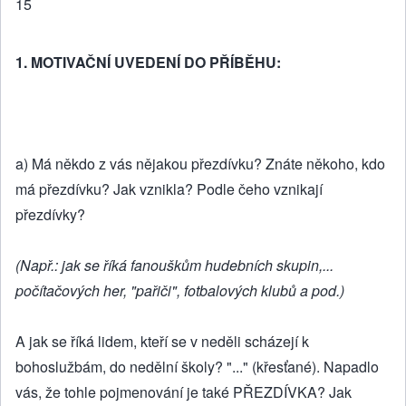
15
1. MOTIVAČNÍ UVEDENÍ DO PŘÍBĚHU:
a) Má někdo z vás nějakou přezdívku? Znáte někoho, kdo
má přezdívku? Jak vznikla? Podle čeho vznikají
přezdívky?
(Např.: jak se říká fanouškům hudebních skupin,...
počítačových her, "pařiči", fotbalových klubů a pod.)
A jak se říká lidem, kteří se v neděli scházejí k
bohoslužbám, do nedělní školy? "..." (křesťané). Napadlo
vás, že tohle pojmenování je také PŘEZDÍVKA? Jak