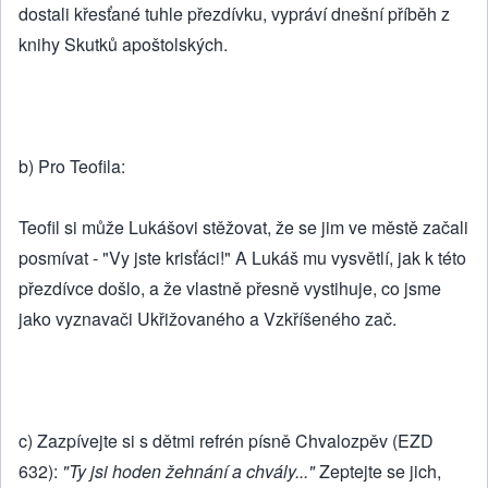
dostali křesťané tuhle přezdívku, vypráví dnešní příběh z
knihy Skutků apoštolských.
b) Pro Teofila:
Teofil si může Lukášovi stěžovat, že se jim ve městě začali
posmívat - "Vy jste krisťáci!" A Lukáš mu vysvětlí, jak k této
přezdívce došlo, a že vlastně přesně vystihuje, co jsme
jako vyznavači Ukřižovaného a Vzkříšeného zač.
c) Zazpívejte si s dětmi refrén písně Chvalozpěv (EZD
632):
"Ty jsi hoden žehnání a chvály..."
Zeptejte se jich,