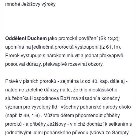
mnohé Ježíšovy výroky.
Oddělení Duchem
jako prorocké pověření (Sk 13,2):
upomíná na jedinečná prorocká vystoupení (Iz 61,1n).
Prorok vystupuje s nárokem mluvit a jednat překvapivě,
posouvat důrazy, překvapivě rozevírat obzory.
Právě v písních proroků - zejména Iz od 40. kap. dále aj -
najdeme zřetelné důrazy na to, že dílo mesiášského
služebníka Hospodinova Boží má zásadní a konečný
význam pro vyvolený lid i všechny pohanské národy okolo
(např. Iz 49, 1.6) . Můžete dětem připomenout příběhy
proroků - a příběhy Ježíšovy - v nichž dochází k setkáním s
jednotlivými lidmi pohanského původu (vdova ze Sarepty