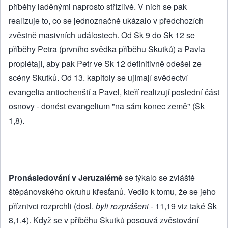
příběhy laděnými naprosto střízlivě. V nich se pak
realizuje to, co se jednoznačně ukázalo v předchozích
zvěstně masivních událostech. Od Sk 9 do Sk 12 se
příběhy Petra (prvního svědka příběhu Skutků) a Pavla
proplétají, aby pak Petr ve Sk 12 definitivně odešel ze
scény Skutků. Od 13. kapitoly se ujímají svědectví
evangelia antiochenští a Pavel, kteří realizují poslední část
osnovy - donést evangelium "na sám konec země" (Sk
1,8).
Pronásledování v Jeruzalémě
se týkalo se zvláště
štěpánovského okruhu křesťanů. Vedlo k tomu, že se jeho
příznivci rozprchli (dosl.
byli rozprášeni
- 11,19 viz také Sk
8,1.4). Když se v příběhu Skutků posouvá zvěstování