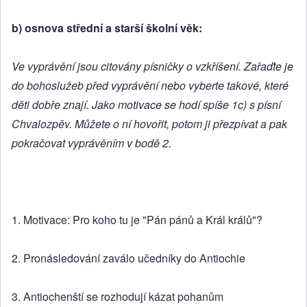
b) osnova střední a starší školní věk:
Ve vyprávění jsou citovány písničky o vzkříšení. Zařaďte je
do bohoslužeb před vyprávění nebo vyberte takové, které
děti dobře znají. Jako motivace se hodí spíše 1c) s písní
Chvalozpěv. Můžete o ní hovořit, potom ji přezpívat a pak
pokračovat vyprávěním v bodě 2.
1. Motivace: Pro koho tu je "Pán pánů a Král králů"?
2. Pronásledování zaválo učedníky do Antiochie
3. Antiochenští se rozhodují kázat pohanům