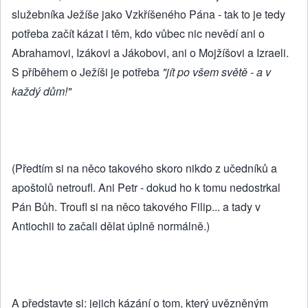
služebníka Ježíše jako Vzkříšeného Pána - tak to je tedy
potřeba začít kázat i těm, kdo vůbec nic nevědí ani o
Abrahamovi, Izákovi a Jákobovi, ani o Mojžíšovi a Izraeli.
S příběhem o Ježíši je potřeba
"jít po všem světě - a v
každý dům!"
(Předtím si na něco takového skoro nikdo z učedníků a
apoštolů netroufl. Ani Petr - dokud ho k tomu nedostrkal
Pán Bůh. Troufl si na něco takového Filip... a tady v
Antiochii to začali dělat úplně normálně.)
A představte si: jejich kázání o tom, který uvězněným