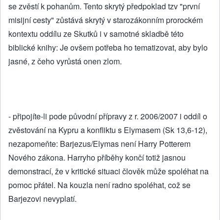
se zvěstí k pohanům. Tento skrytý předpoklad tzv "první
misijní cesty" zůstává skrytý v starozákonním prorockém
kontextu oddílu ze Skutků i v samotné skladbě této
biblické knihy: Je ovšem potřeba ho tematizovat, aby bylo
jasné, z čeho vyrůstá onen zlom.
- připojíte-li pode původní přípravy z r. 2006/2007 i oddíl o
zvěstování na Kypru a konfliktu s Elymasem (Sk 13,6-12),
nezapomeňte: Barjezus/Elymas není Harry Potterem
Nového zákona. Harryho příběhy končí totiž jasnou
demonstrací, že v kritické situaci člověk může spoléhat na
pomoc přátel. Na kouzla není radno spoléhat, což se
Barjezovi nevyplatí.