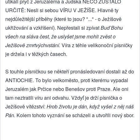
utíkali pryč z Jeruzaléma a Judska NĚCO ZŮSTALO
URČITĚ: Nesli si sebou VÍRU V JEŽÍŠE. Hlavně ty
nejdůležitější příběhy (které to jsou? "..." - o Ježíšově
ukřižování a vzkříšení). Nepřestali si zpívat
Buď Bohu
všech na sláva čest, že uslyšet jsme mohli zvěst o
Ježíšově zmrtvýchvstání.
Víra z téhle velikonoční písničky
je držela i v těžkých časech.
S touhle písničkou se někteří pronásledovaní dostali až do
ANTIOCHIE. To bylo velkoměsto, proti kterému vypadal
Jeruzalém jak Prčice nebo Benešov proti Praze. Ale oni
tam neztratili víru ani odvahu. Vždyť je drží písnička o
Ježíšově vítězství:
Hrob životu je dán, když vyšel z něj náš
Pán.
Kolem tohoto vyznání se scházeli a utvořili nový sbor.