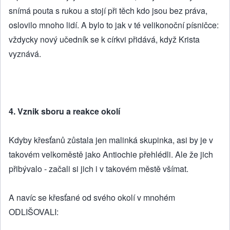
snímá pouta s rukou a stojí při těch kdo jsou bez práva,
oslovilo mnoho lidí. A bylo to jak v té velikonoční písničce:
vždycky nový učedník se k církvi přidává, když Krista
vyznává.
4. Vznik sboru a reakce okolí
Kdyby křesťanů zůstala jen malinká skupinka, asi by je v
takovém velkoměstě jako Antiochie přehlédli. Ale že jich
přibývalo - začali si jich i v takovém městě všímat.
A navíc se křesťané od svého okolí v mnohém
ODLIŠOVALI: