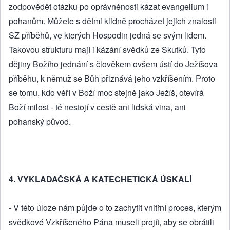
zodpovědět otázku po oprávněnosti kázat evangelium i
pohanům. Můžete s dětmi klidně procházet jejich znalosti
SZ příběhů, ve kterých Hospodin jedná se svým lidem.
Takovou strukturu mají i kázání svědků ze Skutků. Tyto
dějiny Božího jednání s člověkem ovšem ústí do Ježíšova
příběhu, k němuž se Bůh přiznává jeho vzkříšením. Proto
se tomu, kdo věří v Boží moc stejně jako Ježíš, otevírá
Boží milost - té nestojí v cestě ani lidská vina, ani
pohanský původ.
4. VYKLADAČSKÁ A KATECHETICKÁ ÚSKALÍ
- V této úloze nám půjde o to zachytit vnitřní proces, kterým
svědkové Vzkříšeného Pána museli projít, aby se obrátili