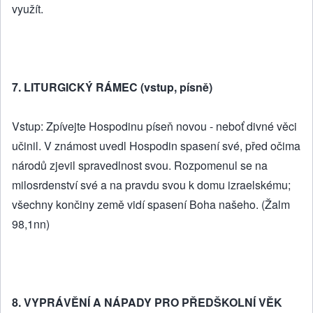
využít.
7. LITURGICKÝ RÁMEC (vstup, písně)
Vstup: Zpívejte Hospodinu píseň novou - neboť divné věci
učinil. V známost uvedl Hospodin spasení své, před očima
národů zjevil spravedlnost svou. Rozpomenul se na
milosrdenství své a na pravdu svou k domu izraelskému;
všechny končiny země vidí spasení Boha našeho. (Žalm
98,1nn)
8. VYPRÁVĚNÍ A NÁPADY PRO PŘEDŠKOLNÍ VĚK