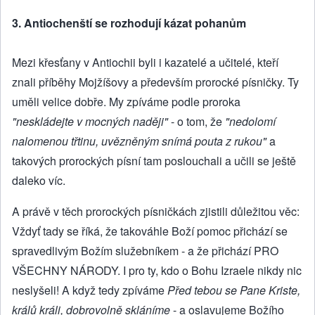
3. Antiochenští se rozhodují kázat pohanům
Mezi křesťany v Antiochii byli i kazatelé a učitelé, kteří
znali příběhy Mojžíšovy a především prorocké písničky. Ty
uměli velice dobře. My zpíváme podle proroka
"neskládejte v mocných naději"
- o tom, že
"nedolomí
nalomenou třtinu, uvězněným snímá pouta z rukou"
a
takových prorockých písní tam poslouchali a učili se ještě
daleko víc.
A právě v těch prorockých písničkách zjistili důležitou věc:
Vždyť tady se říká, že takováhle Boží pomoc přichází se
spravedlivým Božím služebníkem - a že přichází PRO
VŠECHNY NÁRODY. I pro ty, kdo o Bohu Izraele nikdy nic
neslyšeli! A když tedy zpíváme
Před tebou se Pane Kriste,
králů králi, dobrovolně skláníme
- a oslavujeme Božího