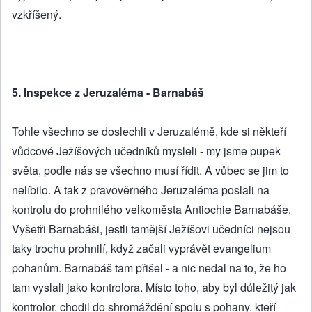
vzkříšený.
5. Inspekce z Jeruzaléma - Barnabáš
Tohle všechno se doslechli v Jeruzalémě, kde si někteří
vůdcové Ježíšových učedníků mysleli - my jsme pupek
světa, podle nás se všechno musí řídit. A vůbec se jim to
nelíbilo. A tak z pravověrného Jeruzaléma poslali na
kontrolu do prohnilého velkoměsta Antiochie Barnabáše.
Vyšetři Barnabáši, jestli tamější Ježíšovi učedníci nejsou
taky trochu prohnilí, když začali vyprávět evangelium
pohanům. Barnabáš tam přišel - a nic nedal na to, že ho
tam vyslali jako kontrolora. Místo toho, aby byl důležitý jak
kontrolor, chodil do shromáždění spolu s pohany, kteří