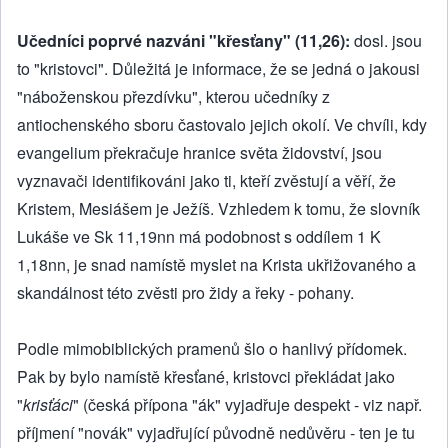
Učedníci poprvé nazváni "křesťany" (11,26):
dosl. jsou
to "kristovci". Důležitá je informace, že se jedná o jakousi
"náboženskou přezdívku", kterou učedníky z
antiochenského sboru častovalo jejich okolí. Ve chvíli, kdy
evangelium překračuje hranice světa židovství, jsou
vyznavači identifikováni jako ti, kteří zvěstují a věří, že
Kristem, Mesiášem je Ježíš. Vzhledem k tomu, že slovník
Lukáše ve Sk 11,19nn má podobnost s oddílem 1 K
1,18nn, je snad namístě myslet na Krista ukřižovaného a
skandálnost této zvěsti pro židy a řeky - pohany.
Podle mimobiblických pramenů šlo o hanlivý přídomek.
Pak by bylo namístě křesťané, kristovci překládat jako
"
krisťáci
" (česká přípona "ák" vyjadřuje despekt - viz např.
příjmení "novák" vyjadřující původně nedůvěru - ten je tu