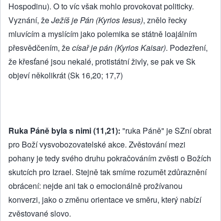
Hospodinu). O to víc však mohlo provokovat politicky.
Vyznání, že
Ježíš je Pán (Kyrios Iesus)
, znělo řecky
mluvícím a myslícím jako polemika se státně loajálním
přesvědčením, že
císař je pán (Kyrios Kaisar)
. Podezření,
že křesťané jsou nekalé, protistátní živly, se pak ve Sk
objeví několikrát (Sk 16,20; 17,7)
Ruka Páně byla s nimi (11,21):
"ruka Páně" je SZní obrat
pro Boží vysvobozovatelské akce. Zvěstování mezi
pohany je tedy svého druhu pokračováním zvěsti o Božích
skutcích pro Izrael. Stejně tak smíme rozumět zdůraznění
obrácení: nejde ani tak o emocionálně prožívanou
konverzi, jako o změnu orientace ve směru, který nabízí
zvěstované slovo.