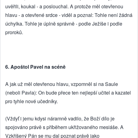
uvěřili, koukal - a poslouchal. A protože měl otevřenou
hlavu - a otevřené srdce - viděl a poznal: Tohle není žádná
úchylka. Tohle je úplně správně - podle Ježíše i podle
proroků.
6. Apoštol Pavel na scéně
A jak už měl otevřenou hlavu, vzpomněl si na Saule
(neboli Pavla): On bude přece ten nejlepší učitel a kazatel
pro tyhle nové učedníky.
(Vždyť i jemu kdysi náramně vadilo, že Boží dílo je
spojováno právě s příběhem ukřižovaného mesiáše. A
Vzkříšený Pán se mu dal poznat právě jako