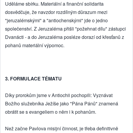
Uděláme sbírku. Materiální a finanční solidarita
dosvědčuje, že navzdor rozdílným důrazum mezi
"jeruzalémskými" a "antiochenskými" jde o jedno
společenství. Z Jeruzaléma přišli "požehnat dílu" zástupci
Dvanácti - a do Jeruzaléma posléze dorazí od křesťanů z
pohanů materiální výpomoc.
3. FORMULACE TÉMATU
Díky prorokům jsme v Antiochii pochopili: Vyznávat
Božího služebníka Ježíše jako "Pána Pánů" znamená
obrátit se s evangeliem o něm i k pohanům.
Než začne Pavlova misijní činnost, je třeba definitivně