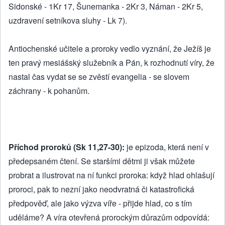
Sidonské - 1Kr 17, Šunemanka - 2Kr 3, Náman - 2Kr 5,
uzdravení setníkova sluhy - Lk 7).
Antiochenské učitele a proroky vedlo vyznání, že Ježíš je
ten pravý mesiášský služebník a Pán, k rozhodnutí víry, že
nastal čas vydat se se zvěstí evangelia - se slovem
záchrany - k pohanům.
Příchod proroků (Sk 11,27-30):
je epizoda, která není v
předepsaném čtení. Se staršími dětmi ji však můžete
probrat a ilustrovat na ní funkci proroka: když hlad ohlašují
proroci, pak to nezní jako neodvratná či katastrofická
předpověď, ale jako výzva víře - přijde hlad, co s tím
uděláme? A víra otevřená prorockým důrazům odpovídá: