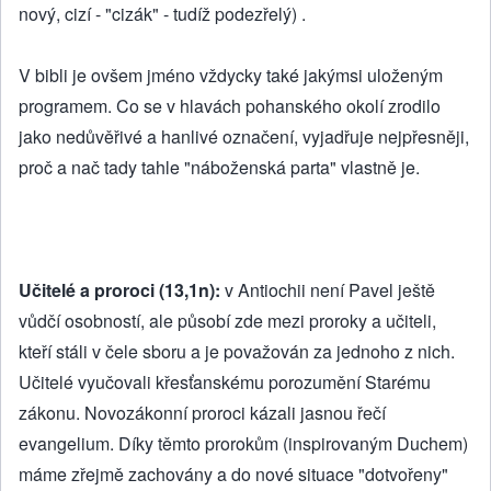
nový, cizí - "cizák" - tudíž podezřelý) .
V bibli je ovšem jméno vždycky také jakýmsi uloženým
programem. Co se v hlavách pohanského okolí zrodilo
jako nedůvěřivé a hanlivé označení, vyjadřuje nejpřesněji,
proč a nač tady tahle "náboženská parta" vlastně je.
Učitelé a proroci (13,1n):
v Antiochii není Pavel ještě
vůdčí osobností, ale působí zde mezi proroky a učiteli,
kteří stáli v čele sboru a je považován za jednoho z nich.
Učitelé vyučovali křesťanskému porozumění Starému
zákonu. Novozákonní proroci kázali jasnou řečí
evangelium. Díky těmto prorokům (inspirovaným Duchem)
máme zřejmě zachovány a do nové situace "dotvořeny"