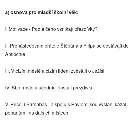
a) osnova pro mladší školní věk:
I. Motivace - Podle čeho vznikají přezdívky?
II. Pronásledovaní přátelé Štěpána a Filipa se dostávají do
Antiochie
III. V cizím městě a cizím lidem zvěstují o Ježíši.
IV. Sbor roste a učedníci dostali přezdívku
V. Přišel i Barnabáš - a spolu s Pavlem jsou vysláni kázat
pohanům i na dalších místech