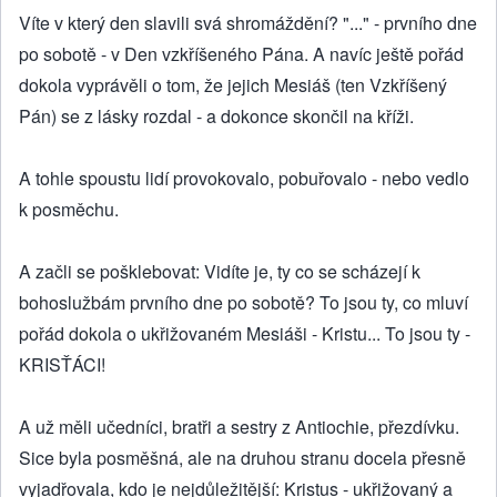
Víte v který den slavili svá shromáždění? "..." - prvního dne
po sobotě - v Den vzkříšeného Pána. A navíc ještě pořád
dokola vyprávěli o tom, že jejich Mesiáš (ten Vzkříšený
Pán) se z lásky rozdal - a dokonce skončil na kříži.
A tohle spoustu lidí provokovalo, pobuřovalo - nebo vedlo
k posměchu.
A začli se pošklebovat: Vidíte je, ty co se scházejí k
bohoslužbám prvního dne po sobotě? To jsou ty, co mluví
pořád dokola o ukřižovaném Mesiáši - Kristu... To jsou ty -
KRISŤÁCI!
A už měli učedníci, bratři a sestry z Antiochie, přezdívku.
Sice byla posměšná, ale na druhou stranu docela přesně
vyjadřovala, kdo je nejdůležitější: Kristus - ukřižovaný a