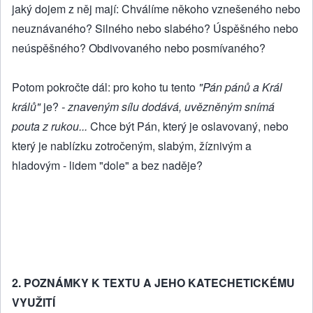
jaký dojem z něj mají: Chválíme někoho vznešeného nebo
neuznávaného? Silného nebo slabého? Úspěšného nebo
neúspěšného? Obdivovaného nebo posmívaného?
Potom pokročte dál: pro koho tu tento
"Pán pánů a Král
králů"
je?
- znaveným sílu dodává, uvězněným snímá
pouta z rukou...
Chce být Pán, který je oslavovaný, nebo
který je nablízku zotročeným, slabým, žíznivým a
hladovým - lidem "dole" a bez naděje?
2. POZNÁMKY K TEXTU A JEHO KATECHETICKÉMU
VYUŽITÍ