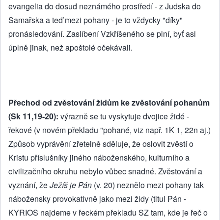
evangelia do dosud neznámého prostředí - z Judska do
Samařska a teď mezi pohany - je to vždycky "díky"
pronásledování. Zaslíbení Vzkříšeného se plní, byť asi
úplně jinak, než apoštolé očekávali.
Přechod od zvěstování židům ke zvěstování pohanům
(Sk 11,19-20):
výrazně se tu vyskytuje dvojice židé -
řekové (v novém překladu "pohané, viz např. 1K 1, 22n aj.)
Způsob vyprávění zřetelně sděluje, že oslovit zvěstí o
Kristu příslušníky jiného náboženského, kulturního a
civilizačního okruhu nebylo vůbec snadné. Zvěstování a
vyznání, že
Ježíš je Pán
(v. 20) neznělo mezi pohany tak
nábožensky provokativně jako mezi židy (titul Pán -
KYRIOS najdeme v řeckém překladu SZ tam, kde je řeč o