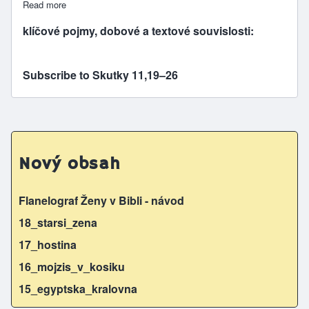
Read more
about PAVEL VYSLÁN Z ANTIOCHIE (starší verze úlohy)
klíčové pojmy, dobové a textové souvislosti:
Subscribe to Skutky 11,19–26
Nový obsah
Flanelograf Ženy v Bibli - návod
18_starsi_zena
17_hostina
16_mojzis_v_kosiku
15_egyptska_kralovna