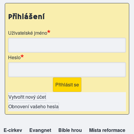
Přihlášení
Uživatelské jméno
Heslo
Vytvořit nový účet
Obnovení vašeho hesla
E-cirkev
(opens in new tab)
Evangnet
(opens in new tab)
Bible hrou
(opens in new tab)
Místa reformace
(opens in new tab)
top-odkazy