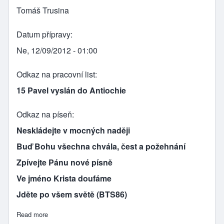
Tomáš Trusina
Datum přípravy
Ne, 12/09/2012 - 01:00
Odkaz na pracovní list
15 Pavel vyslán do Antiochie
Odkaz na píseň
Neskládejte v mocných naději
Buď Bohu všechna chvála, čest a požehnání
Zpívejte Pánu nové písně
Ve jméno Krista doufáme
Jděte po všem světě (BTS86)
Read more
about V ANTIOCHII VZNIKÁ SBOR Z POHANŮ (nová verze