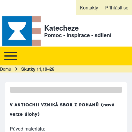
Skip to header
Skip to main navigation
Přejít k hlavnímu obsahu
Skip to footer
Kontakty
Přihlásit se
Sekundární odkazy
Katecheze
Pomoc - inspirace - sdílení
Toggle main menu
Hlavní navigace
Skutky 11,19–26
Domů
Drobečková navigace
V ANTIOCHII VZNIKÁ SBOR Z POHANŮ (nová
verze úlohy)
Původ materiálu