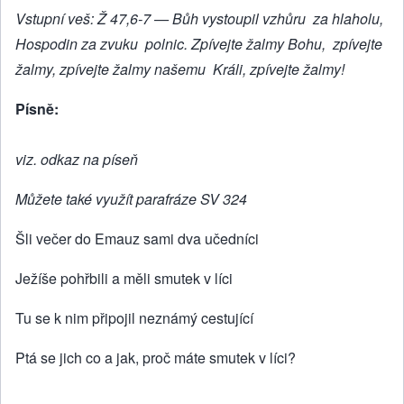
Vstupní veš: Ž 47,6-7 — Bůh vystoupil vzhůru za hlaholu,
Hospodin za zvuku pol­nic. Zpívejte žalmy Bohu, zpívejte
žalmy, zpívejte žalmy našemu Králi, zpívejte žalmy!
Písně:
viz. odkaz na píseň
Můžete také využít parafráze SV 324
Šli večer do Emauz sami dva učedníci
Ježíše pohřbili a měli smutek v líci
Tu se k nim připojil neznámý cestující
Ptá se jich co a jak, proč máte smutek v líci?