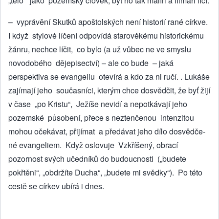
„tělo“ jako pozem­ský člověk, byť ho tak malíři a filmaři líčí.
– vyprávění Skutků apoštolských není historií rané církve.
I když stylově líčení odpovídá starověkému historic­kému
žánru, nechce líčit, co bylo (a už vůbec ne ve smyslu
novodobého dějepi­sectví) – ale co bude – jaká
perspektiva se evangeliu otevírá a kdo za ni ručí. . Lukáše
zajímají jeho sou­časníci, kterým chce dosvědčit, že byť žijí
v čase „po Kristu“, Ježíše nevidí a nepotkávají jeho
pozemské působení, přece s neztenčenou intenzitou
mohou očekávat, přijímat a předávat jeho dílo dosvědče­
né evangeliem. Když oslovuje Vzkříše­ný, obrací
pozornost svých učedníků do budoucnosti („budete
pokřtěni“, „obdržíte Ducha“, „budete mi svědky“). Po této
cestě se církev ubírá i dnes.