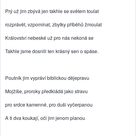
Prý už jim zbývá jen takhle se světem toulat
rozprávět, vzpomínat, zbytky příběhů žmoulat
Království nebeské už pro nás nekoná se
Takhle jsme dosnili ten krásný sen o spáse.
Poutník jim vypráví biblickou dějepravu
Mojžíše, proroky předkládá jako stravu
pro srdce kamenné, pro duši vyčerpanou
A ti dva koukají, oči jim jenom planou