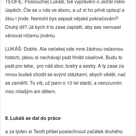
TEOFIL: Poslouchej Lukáši, tvé vyprávění o Ježíši mělo
úspěch. Čte se u nás ve sboru, a už si ho pilně opisují a
čtou i jinde. Nemohl bys sepsat nějaké pokračování?
Druhý díl? Já bych ti to zase zaplatil, aby ses nemusel
věnovat ničemu jinému
LUKÁŠ: Dobře. Ale nečekej ode mne žádnou oslavnou
historii, jakou si nechávají psát římští císařové. Budu to
psát pro tebe, pro náš sbor, bratry a sestry. A ty zase za
mnou budeš chodit se svými otázkami, abych věděl, nač
se zaměřit. To víš, už jsem o 10 let starší, a nerozumím
moc mladým ani dětem.
II. Lukáš se dal do práce
a za týden si Teofil přišel poslechnout začátek druhého