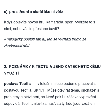
c) pro střední a starší školní věk:
Když objevíte novou hru, kamaráda, sport, vydržíte to s
nimi, nebo vás to přestane bavit?
Analogický postup jak a), jen se vychází přímo ze
zkušeností dětí.
2. POZNÁMKY K TEXTU A JEHO KATECHETICKÉMU
VYUŽITÍ
postava Teofila –
i v letošním roce budeme pracovat s
postavou Teofila (Sk 1,1). Může otevírat téma, přicházet s
problémy a otázkami, na které pak Lukášovo vyprávění
odpovídá. Teofil „mluví za nás“, za ty, kdo jsou vzdáleni