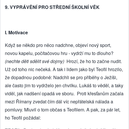
9. VYPRÁVĚNÍ PRO STŘEDNÍ ŠKOLNÍ VĚK
I. Motivace
Když se někdo pro něco nadchne, objeví nový sport,
novou kapelu, počítačovou hru - vydrží mu to dlouho?
(nechte děti sdělit své dojmy)
Hrozí, že ho to začne nudit.
Už od toho nic nečeká. A tak i lidem jako byl Teofil hrozilo,
že dopadnou podobně: Nadchli se pro příběhy o Ježíši,
ale často jim to vydrželo jen chvilku. Lukáš to věděl, a taky
viděl, jak nadšení opadá ve sboru. Proti křesťanům začala
mezi Římany zvedat čím dál víc nepřátelská nálada a
pomluvy. Mluvil o tom občas s Teofilem. A pak, za pár let,
ho Teofil požádal: