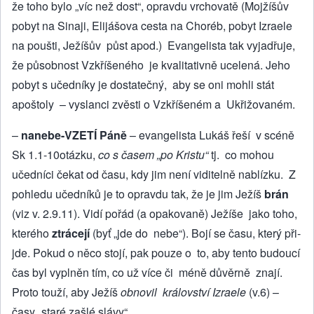
že toho bylo „víc než dost“, opravdu vrchovatě (Mojžíšův
pobyt na Sinaji, Elijášova cesta na Choréb, pobyt Izraele
na poušti, Ježíšův půst apod.) Evangelista tak vyjadřuje,
že pů­sobnost Vzkříšeného je kvalitativně ucelená. Jeho
pobyt s učedníky je dostatečný, aby se oni mohli stát
apoštoly – vyslanci zvěsti o Vzkříšeném a Ukřižovaném.
–
nanebe-VZETÍ Páně
– evangelis­ta Lukáš řeší v scéně
Sk 1.1-10otázku,
co s časem „po Kristu“
tj. co mohou
učedníci čekat od času, kdy jim není viditelně nablízku. Z
pohledu učedníků je to opravdu tak, že je jim Ježíš
brán
(viz v. 2.9.11). Vidí pořád (a opakovaně) Ježíše jako toho,
kterého
ztrácejí
(byť „jde do nebe“). Bojí se času, který při­
jde. Pokud o něco stojí, pak pouze o to, aby tento budoucí
čas byl vyplněn tím, co už více či méně důvěrně znají.
Proto touží, aby Ježíš
obnovil království Izraele
(v.6) –
časy „staré zašlé slávy“.