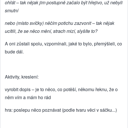
ohřát – tak nějak jim postupně začalo být hřejivo, už nebyli
smutní
nebo (místo svíčky) něčím potichu zazvonit – tak nějak
ucítili, že se něco mění, strach mizí, slyšíte to?
A oni zůstali spolu, vzpomínali, jaké to bylo, přemýšleli, co
bude dál.
Aktivity, kreslení:
vyrobit dopis – je to něco, co potěší, někomu řeknu, že o
něm vím a mám ho rád
hra: poslepu něco poznávat (podle tvaru věci v sáčku...)