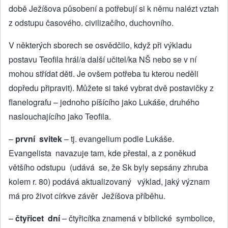
době Ježíšova působení a potřebují si k němu nalézt vztah
z odstupu časového. civilizačího, duchovního.
V některých sborech se osvědčilo, když při výkladu
postavu Teofila hrál/a další učitel/ka NŠ nebo se v ní
mohou střídat děti. Je ovšem potřeba tu kterou neděli
dopředu připravit). Můžete si také vybrat dvě postavičky z
flanelografu – jednoho píšícího jako Lukáše, druhého
naslouchajícího jako Teofila.
–
první svitek
– tj. evangelium podle Lukáše.
Evangelista navazuje tam, kde přestal, a z poněkud
většího odstupu (udává se, že Sk byly sepsány zhruba
kolem r. 80) podává aktualizovaný výklad, jaký význam
má pro život církve závěr Ježíšova příběhu.
–
čtyřicet dní
– čtyřicítka zname­ná v biblické symbolice,