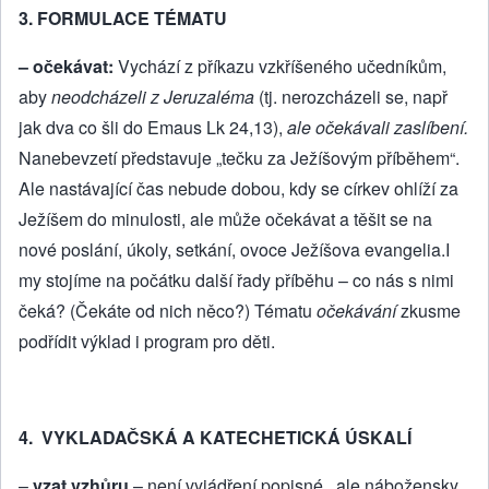
3. FORMULACE TÉMATU
– očekávat:
Vychází z příkazu vzkříšeného učedníkům,
aby
neodcházeli z Jeruzaléma
(tj. nerozcházeli se, např
jak dva co šli do Emaus Lk 24,13),
ale očekávali zaslíbení.
Nanebevzetí představuje „tečku za Ježíšovým příběhem“.
Ale nastávající čas nebude dobou, kdy se církev ohlíží za
Ježíšem do minulosti, ale může očekávat a těšit se na
nové poslání, úkoly, setkání, ovoce Ježíšova evangelia.I
my stojíme na počátku další řady příběhu – co nás s nimi
čeká? (Čekáte od nich něco?) Tématu
očekávání
zkusme
podřídit výklad i program pro děti.
4.
VYKLADAČSKÁ A KATECHETICKÁ ÚSKALÍ
–
vzat vzhůru
– není vyjádření po­pisné, ale nábožensky