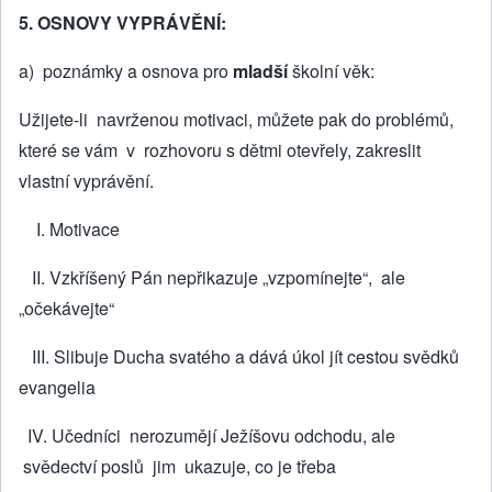
5. OSNOVY VYPRÁVĚNÍ:
a) poznámky a osnova pro
mladší
škol­ní věk:
Užijete-li navrženou motivaci, mů­žete pak do problémů,
které se vám v rozhovoru s dětmi otevřely, zakreslit
vlastní vyprávění.
I. Motivace
II. Vzkříšený Pán nepřikazuje „vzpo­mínejte“, ale
„očekávejte“
III. Slibuje Ducha svatého a dává úkol jít cestou svědků
evangelia
IV. Učedníci nerozumějí Ježíšovu od­chodu, ale
svědectví poslů jim ukazuje, co je třeba