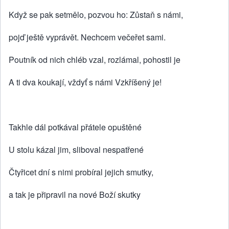
Když se pak setmělo, pozvou ho: Zůstaň s námi,
pojď ještě vyprávět. Nechcem večeřet sami.
Poutník od nich chléb vzal, rozlámal, pohostil je
A ti dva koukají, vždyť s námi Vzkříšený je!
Takhle dál potkával přátele opuštěné
U stolu kázal jim, sliboval nespatřené
Čtyřicet dní s nimi probíral jejich smutky,
a tak je připravil na nové Boží skutky