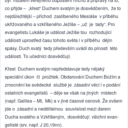
byl rituálem veřejné­ho odpuštění hříchů a přípravy na to,
co přijde – „křest“ Duchem svatým je dosvědčením, že to
nejdůležitější – pří­chod zaslíbeného Mesiáše v příběhu
ukřižovaného a vzkříšeného Ježíše – „už je tady“. Pro
evangelistu Lukáše je událost Ježíše tou rozhodující
událostí uprostřed času tohoto světa i v příběhu dějin
spásy. Duch svatý tedy především uvádí do plnosti této
události. To učed­níci dosvědčují.
Křest Duchem svatým nepřed­stavuje tedy nějaký
speciální úkon či prožitek. Obdarování Duchem Božím a
zmocnění ke svědecké službě je zásad­ní věcí i v podání
ostatních evangelistů – děje se však na jiných místech
(např. Galilea – Mt, Mk) a v jiné časové osnově. Že ovšem
jde o zásadní a nedělitelnou souvislost mezi darem
Ducha svatého a Vzkříšeným, dosvědčují všichni evan­
gelisté (srv. např. J 20,19nn).