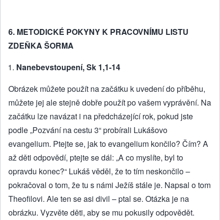
6. METODICKÉ POKYNY K PRACOVNÍMU LISTU
ZDEŇKA ŠORMA
Nanebevstoupení, Sk 1,1-14
Obrázek můžete použít na začátku k uvedení do příběhu,
můžete jej ale stejně dobře použít po vašem vyprávění. Na
začátku lze navázat i na předcházející rok, pokud jste
podle „Pozvání na cestu 3“ probírali Lukášovo
evangelium. Ptejte se, jak to evangelium končilo? Čím? A
až děti odpovědí, ptejte se dál: „A co myslíte, byl to
opravdu konec?“ Lukáš věděl, že to tím neskončilo –
pokračoval o tom, že tu s námi Ježíš stále je. Napsal o tom
Theofilovi. Ale ten se asi divil – ptal se. Otázka je na
obrázku. Vyzvěte děti, aby se mu pokusily odpovědět.