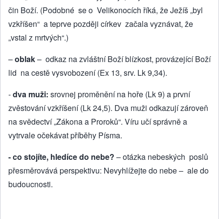
čin Boží. (Podobné se o Ve­likonocích říká, že Ježíš „byl
vzkříšen“ a teprve později církev začala vyznávat, že
„vstal z mrtvých“.)
–
oblak
– odkaz na zvláštní Boží blízkost, provázející Boží
lid na cestě vysvobození (Ex 13, srv. Lk 9,34).
-
dva muži:
srovnej proměnění na hoře (Lk 9) a první
zvěstování vzkříšení (Lk 24,5). Dva muži odkazují zároveň
na svědectví „Zákona a Proroků“. Víru učí správně a
vytrvale očekávat příběhy Písma.
- co stojíte, hledíce do nebe?
– otázka nebeských poslů
přesměrovává perspektivu: Nevyhlížejte do nebe – ale do
budoucnosti.