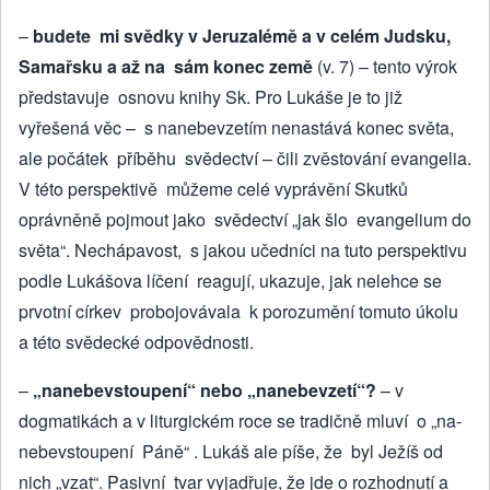
–
budete mi svědky v Jeruza­lémě a v celém Judsku,
Samařsku a až na sám konec země
(v. 7) – tento výrok
představuje osnovu knihy Sk. Pro Lukáše je to již
vyřešená věc – s na­nebevzetím nenastává konec světa,
ale počátek příběhu svědectví – čili zvěsto­vání evangelia.
V této perspektivě mů­žeme celé vyprávění Skutků
oprávněně pojmout jako svědectví „jak šlo evange­lium do
světa“. Nechápavost, s jakou učedníci na tuto perspektivu
podle Lukášova líčení reagují, ukazuje, jak nelehce se
prvotní církev probojovávala k porozumění tomuto úkolu
a této svě­decké odpovědnosti.
–
„nanebevstoupení“ nebo „na­nebevzetí“?
– v
dogmatikách a v litur­gickém roce se tradičně mluví o „na­
nebevstoupení Páně“ . Lukáš ale píše, že byl Ježíš od
nich „vzat“. Pasivní tvar vyjadřuje, že jde o roz­hodnutí a