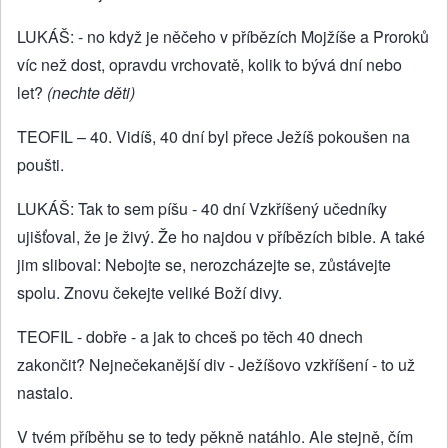
LUKÁŠ: - no když je něčeho v příbězích Mojžíše a Proroků
víc než dost, opravdu vrchovatě, kolik to bývá dní nebo
let?
(nechte děti)
TEOFIL – 40. Vidíš, 40 dní byl přece Ježíš pokoušen na
poušti.
LUKÁŠ: Tak to sem píšu - 40 dní Vzkříšený učedníky
ujišťoval, že je živý. Že ho najdou v příbězích bible. A také
jim sliboval: Nebojte se, nerozcházejte se, zůstávejte
spolu. Znovu čekejte veliké Boží divy.
TEOFIL - dobře - a jak to chceš po těch 40 dnech
zakončit? Nejnečekanější div - Ježíšovo vzkříšení - to už
nastalo.
V tvém příběhu se to tedy pěkně natáhlo. Ale stejně, čím