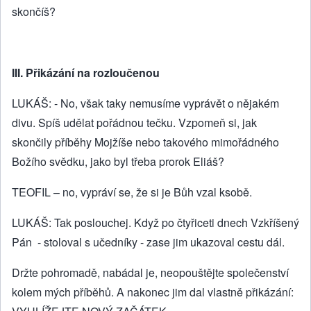
skončíš?
III. Přikázání na rozloučenou
LUKÁŠ: - No, však taky nemusíme vyprávět o nějakém
divu. Spíš udělat pořádnou tečku. Vzpomeň si, jak
skončily příběhy Mojžíše nebo takového mimořádného
Božího svědku, jako byl třeba prorok Eliáš?
TEOFIL – no, vypráví se, že si je Bůh vzal ksobě.
LUKÁŠ: Tak poslouchej. Když po čtyřiceti dnech Vzkříšený
Pán - stoloval s učedníky - zase jim ukazoval cestu dál.
Držte pohromadě, nabádal je, neopouštějte společenství
kolem mých příběhů. A nakonec jim dal vlastně přikázání: