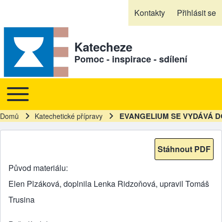
Skip to header
Skip to main navigation
Přejít k hlavnímu obsahu
Skip to footer
Kontakty
Přihlásit se
Sekundární odkazy
Katecheze
Pomoc - inspirace - sdílení
Toggle main menu
Hlavní navigace
EVANGELIUM SE VYDÁVÁ D
Domů
Katechetické přípravy
Drobečková navigace
Stáhnout PDF
Původ materiálu
Elen Plzáková, doplnila Lenka Ridzoňová, upravil Tomáš
Trusina