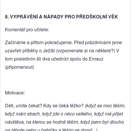
8. VYPRÁVĚNÍ A NÁPADY PRO PŘEDŠKOLNÍ VĚK
Komentář pro učitele:
Začínáme a přitom pokračujeme. Před prázdninami jsme
uzavřeli příběhy o Ježíši (vzpomenete si na některé?) V
tom posledním šli dva učedníci spolu do Emauz
(připomenout)
Motivace:
Děti, umíte čekat? Kdy se čeká těžko?
(když se moc těším,
když mám strach, když jde o něco velkého, když má přijet
návštěva, na kterou se hodně těším, když jsem byl dlouho
na táboře nebo u babičky a těším se domů...)