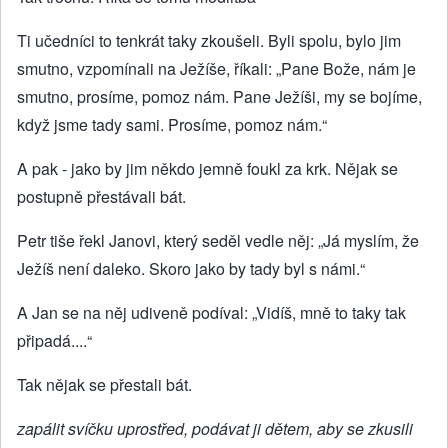
Ti učedníci to tenkrát taky zkoušeli. Byli spolu, bylo jim
smutno, vzpomínali na Ježíše, říkali: „Pane Bože, nám je
smutno, prosíme, pomoz nám. Pane Ježíši, my se bojíme,
když jsme tady sami. Prosíme, pomoz nám.“
A pak - jako by jim někdo jemně foukl za krk. Nějak se
postupně přestávali bát.
Petr tiše řekl Janovi, který seděl vedle něj: „Já myslím, že
Ježíš není daleko. Skoro jako by tady byl s námi.“
A Jan se na něj udiveně podíval: „Vidíš, mně to taky tak
připadá....“
Tak nějak se přestali bát.
zapálit svíčku uprostřed, podávat ji dětem, aby se zkusili