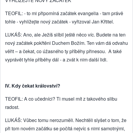
VYHLÍŽEJTE NOVÝ ZAČÁTEK
TEOFIL: - to mi připomíná začátek evangelia - tam právě
tohle - vyhlížejte nový začátek - vyřizoval Jan Křtitel.
LUKÁŠ: Ano, ale Ježíš slíbil ještě něco víc. Budete na ten
nový začátek pokřtěni Duchem Božím. Ten vám dá odvahu
věřit – a čekat, co úžasného ty příběhy přinesou. A také
vyprávět tyhle příběhy dál - a zvát k nim další lidi.
IV. Kdy čekat království?
TEOFIL: A co učedníci? Ti musel mít z takového slibu
radost.
LUKÁŠ: Vůbec tomu nerozuměli. Nechtěli slyšet o tom, že
při tom novém začátku se počítá nejvíc s nimi samotnými,