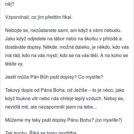
něj?
Vzpomínali, co jim předtím říkal.
Nebojte se, nezůstanete sami, ani když s vámi nebudu.
Jako když odjedete na tábor nebo na školku v přírodě a
dostáváte dopisy. Někde, možná daleko, je někdo, kdo vás
má rád, kdo na vás myslí, kdo se na vás těší. A na koho se
těšíte vy.
Jestli může Pán Bůh psát dopisy? Co myslíte?
Takový dopis od Pána Boha, od Ježíše – to je něco, jako
když foukne vítr nebo nás ohřeje teplý vzduch. Neboj se,
nevidíš mě, ale nezapomněl jsem na tebe...
Můžeme my taky psát dopisy Pánu Bohu?
(co myslíte?)
Tak trochu. Říká se tomu modlitba