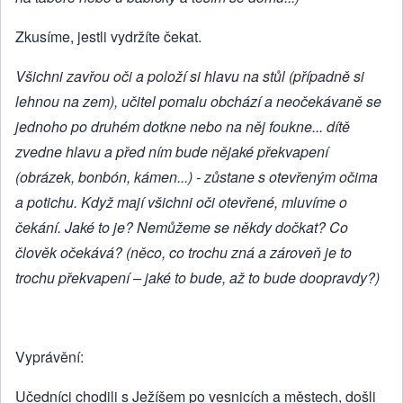
Zkusíme, jestli vydržíte čekat.
Všichni zavřou oči a položí si hlavu na stůl (případně si
lehnou na zem), učitel pomalu obchází a neočekávaně se
jednoho po druhém dotkne nebo na něj foukne... dítě
zvedne hlavu a před ním bude nějaké překvapení
(obrázek, bonbón, kámen...) - zůstane s otevřeným očima
a potichu. Když mají všichni oči otevřené, mluvíme o
čekání. Jaké to je? Nemůžeme se někdy dočkat? Co
člověk očekává? (něco, co trochu zná a zároveň je to
trochu překvapení – jaké to bude, až to bude doopravdy?)
Vyprávění:
Učedníci chodili s Ježíšem po vesnicích a městech, došli