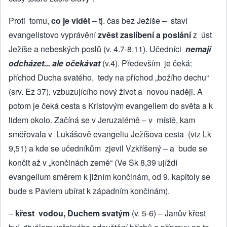
Proti tomu,
co je vidět
– tj. čas bez Ježíše – staví
evangelistovo vyprávění
zvěst zaslíbení a poslání
z úst
Ježíše a nebeských poslů (v. 4.7-8.11). Učed­níci
nemají
odcházet... ale očekávat
(v.4). Především je čeká:
příchod Ducha svatého, tedy na příchod „božího de­chu“
(srv. Ez 37), vzbuzujícího nový život a novou naději. A
potom je čeká cesta s Kristovým evangeliem do světa a k
lidem okolo. Začíná se v Jeruzalémě – v místě, kam
směřovala v Lukášově evangeliu Ježíšova cesta (viz Lk
9,51) a kde se učedníkům zjevil Vzkříšený – a bude se
končit až v „končinách země“ (Ve Sk 8,39 ujíždí
evangelium směrem k jižním končinám, od 9. kapitoly se
bude s Pavlem ubírat k západním končinám).
–
křest vodou, Duchem svatým
(v. 5-6) – Janův křest