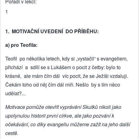
Pořadí v lekci
1
1. MOTIVAČNÍ UVEDENÍ DO PŘÍBĚHU:
a) pro Teofila:
Teofil po několika letech, kdy si „vystačil“ s evangeliem,
přichází a sdí­lí se s Lukášem o pocit z četby: bylo to
krásné, ale mám čím dál víc pocit, že se Ježíši vzdaluji.
Čekám toho od něj čím dál míň. Nešlo by s tím něco
udělat?...
Motivace pomůže otevřít vyprávění Skutků nikoli jako
upolynulou historii první církve, ale jako pozvání k
očekávání, co díky evangeliu můžeme zažít na jeho další
cestě.