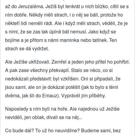
až do Jeruzaléma. Ježíš byl tenkrát u nich blízko, cítili se s
ním dobře. Někdy měli strach, i o něj se báli, protože ho
někteří lidi neměli rádi. Ale i když měli strach, věděli, že je
s nimi, že se zas tak úplně bát nemusí. Jako když se
bojíme a je přitom s námi maminka nebo tatínek. Ten
strach se dá vydržet.
Ale Ježíše ukřižovali. Zemřel a jeden jeho přítel ho pohřbil.
A pak zase všechny překvapil. Stalo se něco, co si
nedokázali představit: byl vzkříšen. Oni si připadali, že
jsou sami, ale on je dokázal potěšit (jak to bylo s těmi
dvěma, jak šli do Emauz). Vyprávěl jim příběhy.
Naposledy s ním byli na hoře. Ale najednou už Ježíše
neviděli, jen oblak, dívali se na něj...
Co bude dál? To už ho neuvidíme? Budeme sami, bez