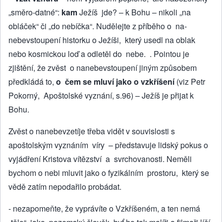
„směro-datné“:
kam
Ježíš jde? – k Bohu – nikoli „na
obláček“ či „do nebíčka“. Nudělejte z příběho o na­
nebevstoupení historku o Ježíši, který usedl na oblak
nebo kosmickou loď a odletěl do nebe. . Pointou je
zjištění, že zvěst o nanebevstoupení jiným způsobem
předkládá to,
o čem se mluví jako o vzkříšení
(viz Petr
Po­korný, Apoštolské vyznání, s.96) – Ježíš je přijat k
Bohu.
Zvěst o nanebevzetíje třeba vidět v souvislosti s
apoštolským vyznáním víry – představuje lidský pokus o
vyjád­ření Kristova vítězství a svrchovanosti. Neměli
bychom o nebi mluvit jako o fy­zikálním prostoru, který se
vědě zatím nepodařilo probádat.
- nezapomeňte, že vyprávíte o Vzkříše­ném, a ten nemá