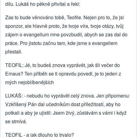
dílu. Lukáš ho pěkně přivítal a řekl:
Zas to bude věnováno tobě, Teofile. Nejen pro to, že jsi
sponzor, ale hlavně proto, že tvoje víra, tvoje otázy, tvůj
zájem o evangelium mne povzbudil, abych se zas dal do
práce. Pro jistotu začnu tam, kde jsme s evangeliem
přestali.
TEOFIL: Jé, to budeš znova vyprávět, jak šli večer do
Emaus? Ten příběh se ti opravdu povedl, je to jeden z
mých nejoblíbenějších
LUKÁŠ: - nebudu ho vyprávět celý znova. Jen připomenu:
Vzkříšený Pán dal učedníkům dost příležitostí, aby ho
potkali a aby je ujistil: Jsem živý, zůstávám s vámi i když
se stmívá.
TEOFIL - a jak dlouho to trvalo?