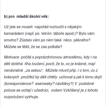
b) pro mladší školní věk:
Už jste se museli napořád rozloučit s nějakým
kamarádem (např. po letním táboře apod.)? Bylo vám
smutno? Zů­stalo vám po něm také něco pěkného?
Můžete se těšit, že se zas potkáte?
Motivace počítá s poprázdninovou atmosférou, kdy i na
děti doléhá tíha loučení, pocit, že to, co je krásné, mají
nenávratně „za sebou“. Můžete mluvit příp. i o tom, co z
krásných prožitků by děti chtěly uchovat a jak k tomu dojít
(korespondence? esemesky? návštěvy?) V podobné
poloze se ocitají i učedníci, ovšem Vzkříšený je z tohoto
rozpoložení vytrhuje.