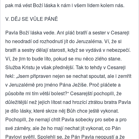
pak má vést Boží láska k nám i všem lidem kolem nás.
V. DĚJ SE VŮLE PÁNĚ
Pavla Boží láska vede. Ani pláč bratří a sester v Cesareji
ho neodradí od rozhodnutí jít do Jeruzaléma. Ví, že si
bratři a sestry dělají starosti, když se vydává v nebezpečí.
Ví, že jim to bude líto, pokud se mu něco zlého stane.
Služba Kristu je však přednější. Tak to tehdy v Cesareji
řekl: „Jsem připraven nejen se nechat spoutat, ale i zemřít
v Jeruzalémě pro jméno Pána Ježíše. Proč pláčete a
působíte mi tím větší bolest?“ Cesarejští pochopili, že
důležitější než jejich lítost nad hrozící ztrátou bratra Pavla
je dílo lásky, které skrze něj Bůh chce ještě vykonat.
Pochopili, že nemají chtít Pavla sobecky pro sebe a pro
své záměry, ale že ho mají nechat jít vykonat, co Pán
Pavlovi svěřil. Spolehli se, že Pán Pavla neopustí a že