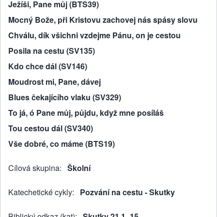
Ježíši, Pane můj (BTS39)
Mocný Bože, při Kristovu zachovej nás spásy slovu
Chválu, dík všichni vzdejme Pánu, on je cestou
Posila na cestu (SV135)
Kdo chce dál (SV146)
Moudrost mi, Pane, dávej
Blues čekajícího vlaku (SV329)
To já, ó Pane můj, půjdu, když mne posíláš
Tou cestou dál (SV340)
Vše dobré, co máme (BTS19)
Cílová skupina
Školní
Katechetické cykly
Pozvání na cestu - Skutky
Biblický odkaz (kat)
Skutky 21,1–15