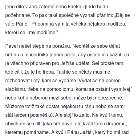
jeho dílo v Jeruzalémě nebo kdekoli jinde bude
požehnané. To pak také společně vyznali přáním: „Děj se
vůle Páně.“ Připomíná vám ta větička nějakou modlitbu,
kterou se i my modlíme?
Pavel nešel slepě na porážku. Nechtěl ze sebe dělat
hrdinu a mučedníka jenom proto, aby ostatním ukázal, co
je všechno připraven pro Ježíše udělat. Šel prostě tam,
kde cítil, že je ho třeba. Takhle se někdy musíme
rozhodovat i my, kam se vydáme. Vydat se na pomoc
slabšímu, třeba na pomoc tomu, komu se ostatní vysmívají
nebo koho neberou mezi sebe, může být nebezpečné.
Můžeme totiž také dostat nějakou tu ránu nebo se sami
stát terčem posměšků. Ale stojí to za to. Ne kvůli tomu,
abychom se cítili jako hrdinové, ale kvůli tomu druhému,
kterému pomáháme. A kvůli Pánu Ježíši, který ho má rád