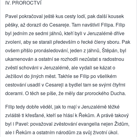
IV. PROROCTVÍ
Pavel pokračoval ještě kus cesty lodí, pak další kousek
pěšky, až dorazil do Cesareje. Tam navštívil Filipa. Filip
byl jedním ze sedmi jáhnů, kteří byli v Jeruzalémě dříve
zvoleni, aby se starali především o řecké členy sboru. Pak
ovšem přišlo pronásledování, jeden z jáhnů, Štěpán, byl
ukamenován a ostatní se rozhodli nezůstat s radostnou
zvěstí schováni v Jeruzalémě, ale vydali se kázat o
Ježíšovi do jiných měst. Takhle se Filip po všelikém
cestování usadil v Cesareji a bydlel tam se svými čtyřmi
dcerami. O těch se píše, že měly dar prorockého Ducha.
Filip tedy dobře věděl, jak to mají v Jeruzalémě těžké
zvláště ti křesťané, kteří se hlásí k Řekům. A právě takový
byl i Pavel: považoval zvěstování evangelia nejen Židům,
ale i Řekům a ostatním národům za svůj životní úkol.