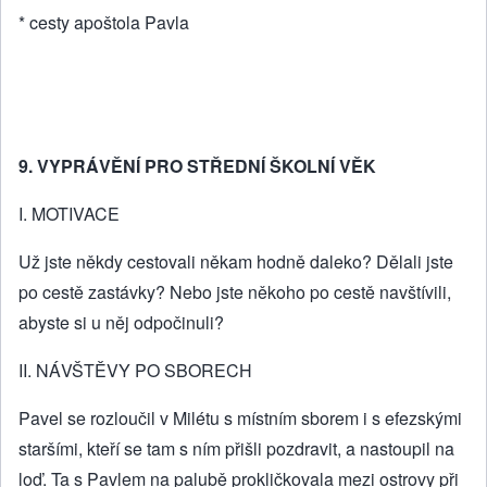
* cesty apoštola Pavla
9. VYPRÁVĚNÍ PRO STŘEDNÍ ŠKOLNÍ VĚK
I. MOTIVACE
Už jste někdy cestovali někam hodně daleko? Dělali jste
po cestě zastávky? Nebo jste někoho po cestě navštívili,
abyste si u něj odpočinuli?
II. NÁVŠTĚVY PO SBORECH
Pavel se rozloučil v Milétu s místním sborem i s efezskými
staršími, kteří se tam s ním přišli pozdravit, a nastoupil na
loď. Ta s Pavlem na palubě prokličkovala mezi ostrovy při