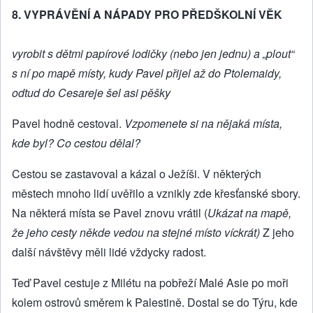
8. VYPRÁVĚNÍ A NÁPADY PRO PŘEDŠKOLNÍ VĚK
vyrobit s dětmi papírové lodičky (nebo jen jednu) a „plout“
s ní po mapě místy, kudy Pavel přijel až do Ptolemaidy,
odtud do Cesareje šel asi pěšky
Pavel hodně cestoval.
Vzpomenete si na nějaká místa,
kde byl? Co cestou dělal?
Cestou se zastavoval a kázal o Ježíši. V některých
městech mnoho lidí uvěřilo a vznikly zde křesťanské sbory.
Na některá místa se Pavel znovu vrátil (
Ukázat na mapě,
že jeho cesty někde vedou na stejné místo víckrát)
Z jeho
další návštěvy měli lidé vždycky radost.
Teď Pavel cestuje z Milétu na pobřeží Malé Asie po moři
kolem ostrovů směrem k Palestině. Dostal se do Týru, kde