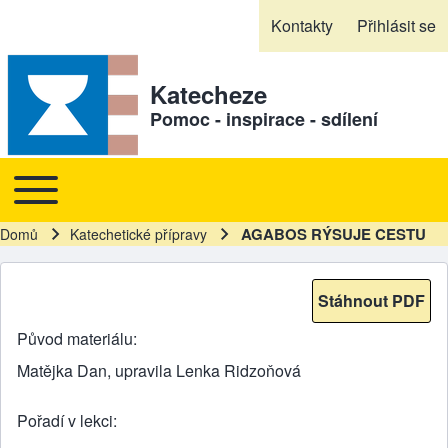
Skip to header
Skip to main navigation
Přejít k hlavnímu obsahu
Skip to footer
Kontakty
Přihlásit se
Sekundární odkazy
Katecheze
Pomoc - inspirace - sdílení
Toggle main menu
Hlavní navigace
AGABOS RÝSUJE CESTU
Domů
Katechetické přípravy
Drobečková navigace
Stáhnout PDF
Původ materiálu
Matějka Dan, upravila Lenka Ridzoňová
Pořadí v lekci