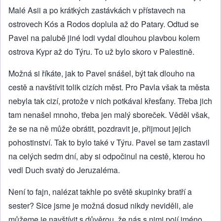
Malé Asii a po krátkých zastávkách v přístavech na
ostrovech Kós a Rodos doplula až do Patary. Odtud se
Pavel na palubě jiné lodi vydal dlouhou plavbou kolem
ostrova Kypr až do Týru. To už bylo skoro v Palestině.
Možná si říkáte, jak to Pavel snášel, být tak dlouho na
cestě a navštívit tolik cizích měst. Pro Pavla však ta města
nebyla tak cizí, protože v nich potkával křesťany. Třeba jich
tam nenašel mnoho, třeba jen malý sboreček. Věděl však,
že se na ně může obrátit, pozdravit je, přijmout jejich
pohostinství. Tak to bylo také v Týru. Pavel se tam zastavil
na celých sedm dní, aby si odpočinul na cestě, kterou ho
vedl Duch svatý do Jeruzaléma.
Není to fajn, nalézat takhle po světě skupinky bratří a
sester? Sice jsme je možná dosud nikdy neviděli, ale
můžeme je navštívit s důvěrou, že nás s nimi pojí jméno