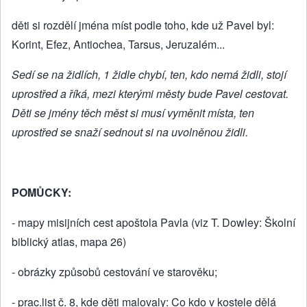
děti si rozdělí jména míst podle toho, kde už Pavel byl:
Korint, Efez, Antiochea, Tarsus, Jeruzalém...
Sedí se na židlích, 1 židle chybí, ten, kdo nemá židli, stojí
uprostřed a říká, mezi kterými městy bude Pavel cestovat.
Děti se jmény těch měst si musí vyměnit místa, ten
uprostřed se snaží sednout si na uvolněnou židli.
POMŮCKY:
- mapy misijních cest apoštola Pavla (viz T. Dowley: Školní
biblický atlas, mapa 26)
- obrázky způsobů cestování ve starověku;
- prac.list č. 8, kde děti malovaly: Co kdo v kostele dělá