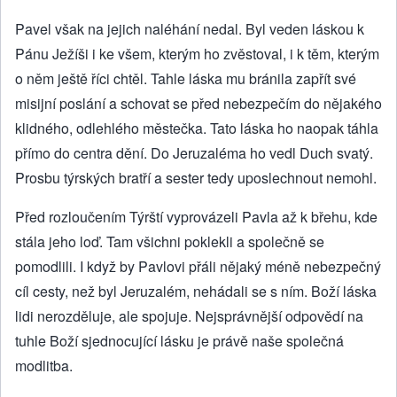
Pavel však na jejich naléhání nedal. Byl veden láskou k
Pánu Ježíši i ke všem, kterým ho zvěstoval, i k těm, kterým
o něm ještě říci chtěl. Tahle láska mu bránila zapřít své
misijní poslání a schovat se před nebezpečím do nějakého
klidného, odlehlého městečka. Tato láska ho naopak táhla
přímo do centra dění. Do Jeruzaléma ho vedl Duch svatý.
Prosbu týrských bratří a sester tedy uposlechnout nemohl.
Před rozloučením Týrští vyprovázeli Pavla až k břehu, kde
stála jeho loď. Tam všichni poklekli a společně se
pomodlili. I když by Pavlovi přáli nějaký méně nebezpečný
cíl cesty, než byl Jeruzalém, nehádali se s ním. Boží láska
lidi nerozděluje, ale spojuje. Nejsprávnější odpovědí na
tuhle Boží sjednocující lásku je právě naše společná
modlitba.