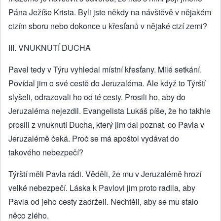
Pána Ježíše Krista. Byli jste někdy na návštěvě v nějakém
cizím sboru nebo dokonce u křesťanů v nějaké cizí zemi?
III. VNUKNUTÍ DUCHA
Pavel tedy v Týru vyhledal místní křesťany. Milé setkání.
Povídal jim o své cestě do Jeruzaléma. Ale když to Týrští
slyšeli, odrazovali ho od té cesty. Prosili ho, aby do
Jeruzaléma nejezdil. Evangelista Lukáš píše, že ho takhle
prosili z vnuknutí Ducha, který jim dal poznat, co Pavla v
Jeruzalémě čeká. Proč se má apoštol vydávat do
takového nebezpečí?
Týrští měli Pavla rádi. Věděli, že mu v Jeruzalémě hrozí
velké nebezpečí. Láska k Pavlovi jim proto radila, aby
Pavla od jeho cesty zadrželi. Nechtěli, aby se mu stalo
něco zlého.