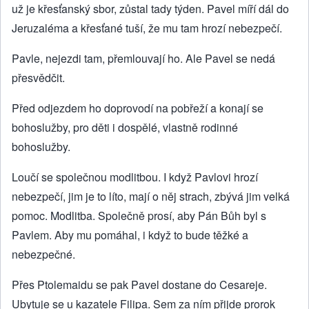
už je křesťanský sbor, zůstal tady týden. Pavel míří dál do
Jeruzaléma a křesťané tuší, že mu tam hrozí nebezpečí.
Pavle, nejezdi tam, přemlouvají ho. Ale Pavel se nedá
přesvědčit.
Před odjezdem ho doprovodí na pobřeží a konají se
bohoslužby, pro děti i dospělé, vlastně rodinné
bohoslužby.
Loučí se společnou modlitbou. I když Pavlovi hrozí
nebezpečí, jim je to líto, mají o něj strach, zbývá jim velká
pomoc. Modlitba. Společně prosí, aby Pán Bůh byl s
Pavlem. Aby mu pomáhal, i když to bude těžké a
nebezpečné.
Přes Ptolemaidu se pak Pavel dostane do Cesareje.
Ubytuje se u kazatele Filipa. Sem za ním přijde prorok