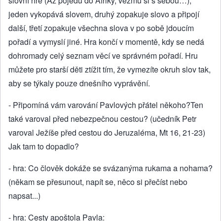
slovní hře (Až pojedu do Afriky, vezmu si s sebou…);
jeden vykopává slovem, druhý zopakuje slovo a připojí
další, třetí zopakuje všechna slova v po sobě jdoucím
pořadí a vymyslí jiné. Hra končí v momentě, kdy se nedá
dohromady celý seznam věcí ve správném pořadí. Hru
můžete pro starší děti ztížit tím, že vymezíte okruh slov tak,
aby se týkaly pouze dnešního vyprávění.
- Připomíná vám varování Pavlových přátel někoho?Ten
také varoval před nebezpečnou cestou? (učedník Petr
varoval Ježíše před cestou do Jeruzaléma, Mt 16, 21-23)
Jak tam to dopadlo?
- hra: Co člověk dokáže se svázanýma rukama a nohama?
(někam se přesunout, napít se, něco si přečíst nebo
napsat...)
- hra: Cesty apoštola Pavla: