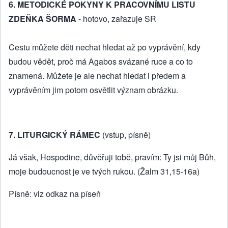
6. METODICKÉ POKYNY K PRACOVNÍMU LISTU
ZDEŇKA ŠORMA
- hotovo, zařazuje SR
Cestu můžete děti nechat hledat až po vyprávění, kdy
budou vědět, proč má Agabos svázané ruce a co to
znamená. Můžete je ale nechat hledat i předem a
vyprávěním jim potom osvětlit význam obrázku.
7. LITURGICKÝ RÁMEC
(vstup, písně)
Já však, Hospodine, důvěřuji tobě, pravím: Ty jsi můj Bůh,
moje budoucnost je ve tvých rukou. (Žalm 31,15-16a)
Písně: viz odkaz na píseň