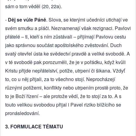
sám o tom věděl (20, 22a).
-
Děj se vůle Páně
. Slova, se kterými učedníci utichají ve
svém smutku a pláči. Neznamenají však rezignaci. Pavlovi
přátelé – ti, kteří s ním zůstávali – přijímají Pavlovu cestu
jako správnou součást apoštolského zvěstování. Duch
svatý otevřel ústa ke svědectví pravdě a veliké svobodě. A
v té svobodě pak porozuměli, že je v pořádku, když kvůli
Kristu přijde nepřátelství, potíže, utrpení či šikana. Vždyť
to, co u něj přijali, za to všechno stojí. Neprocházejí
různými potížemi, konflikty nebo utrpením prostě proto, že
to je Boží řízení – ale protože vědí, že to stojí za to. A s
touto velikou svobodou přijal i Pavel riziko blížícího se
pronásledování.
3. FORMULACE TÉMATU