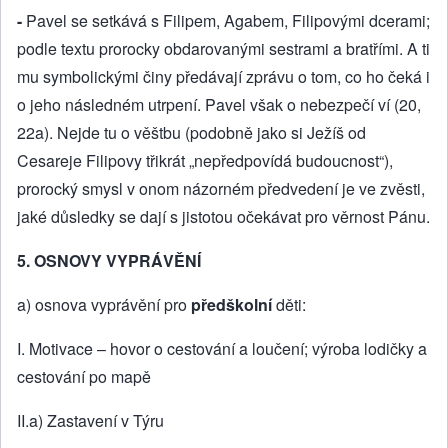
-
Pavel se setkává s Filipem, Agabem, Filipovými dcerami;
podle textu prorocky obdarovanými sestrami a bratřími. A ti
mu symbolickými činy předávají zprávu o tom, co ho čeká i
o jeho následném utrpení. Pavel však o nebezpečí ví (20,
22a). Nejde tu o věštbu (podobně jako si Ježíš od
Cesareje Filipovy třikrát „nepředpovídá budoucnost“),
prorocký smysl v onom názorném předvedení je ve zvěsti,
jaké důsledky se dají s jistotou očekávat pro věrnost Pánu.
5. OSNOVY VYPRÁVĚNÍ
a) osnova vyprávění pro
předškolní
děti:
I. Motivace – hovor o cestování a loučení; výroba lodičky a
cestování po mapě
II.a) Zastavení v Týru