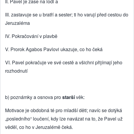
II. Pavel je zase na lodi a
III. zastavuje se u bratří a sester; ti ho varují před cestou do
Jeruzaléma
IV. Pokračování v plavbě
V. Prorok Agabos Pavlovi ukazuje, co ho čeká
VI. Pavel pokračuje ve své cestě a všichni přijímají jeho
rozhodnutí
b) poznámky a osnova pro
starší
věk:
Motivace je obdobná té pro mladší děti; navíc se dotýká
„posledního“ loučení, kdy lze navázat na to, že Pavel už
věděl, co ho v Jeruzalémě čeká.