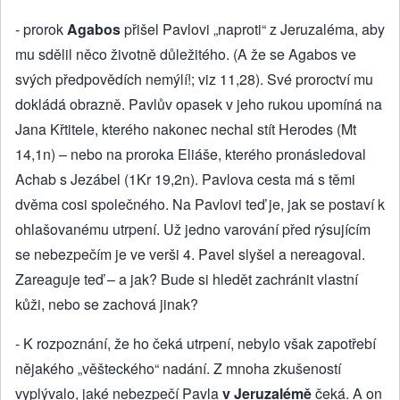
- prorok
Agabos
přišel Pavlovi „naproti“ z Jeruzaléma, aby
mu sdělil něco životně důležitého. (A že se Agabos ve
svých předpovědích nemýlí!; viz 11,28). Své proroctví mu
dokládá obrazně. Pavlův opasek v jeho rukou upomíná na
Jana Křtitele, kterého nakonec nechal stít Herodes (Mt
14,1n) – nebo na proroka Eliáše, kterého pronásledoval
Achab s Jezábel (1Kr 19,2n). Pavlova cesta má s těmi
dvěma cosi společného. Na Pavlovi teď je, jak se postaví k
ohlašovanému utrpení. Už jedno varování před rýsujícím
se nebezpečím je ve verši 4. Pavel slyšel a nereagoval.
Zareaguje teď – a jak? Bude si hledět zachránit vlastní
kůži, nebo se zachová jinak?
- K rozpoznání, že ho čeká utrpení, nebylo však zapotřebí
nějakého „věšteckého“ nadání. Z mnoha zkušeností
vyplývalo, jaké nebezpečí Pavla
v Jeruzalémě
čeká. A on