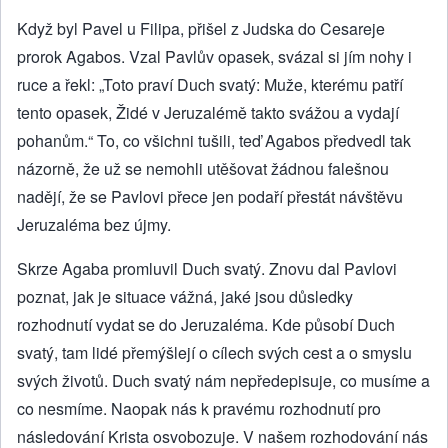
Když byl Pavel u Filipa, přišel z Judska do Cesareje
prorok Agabos. Vzal Pavlův opasek, svázal si jím nohy i
ruce a řekl: „Toto praví Duch svatý: Muže, kterému patří
tento opasek, Židé v Jeruzalémě takto svážou a vydají
pohanům.“ To, co všichni tušili, teď Agabos předvedl tak
názorně, že už se nemohli utěšovat žádnou falešnou
nadějí, že se Pavlovi přece jen podaří přestát návštěvu
Jeruzaléma bez újmy.
Skrze Agaba promluvil Duch svatý. Znovu dal Pavlovi
poznat, jak je situace vážná, jaké jsou důsledky
rozhodnutí vydat se do Jeruzaléma. Kde působí Duch
svatý, tam lidé přemýšlejí o cílech svých cest a o smyslu
svých životů. Duch svatý nám nepředepisuje, co musíme a
co nesmíme. Naopak nás k pravému rozhodnutí pro
následování Krista osvobozuje. V našem rozhodování nás