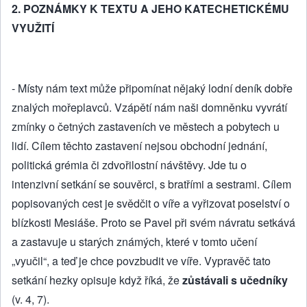
2.
POZNÁMKY K TEXTU A JEHO KATECHETICKÉMU
VYUŽITÍ
- Místy nám text může připomínat nějaký lodní deník dobře
znalých mořeplavců. Vzápětí nám naši domněnku vyvrátí
zmínky o četných zastaveních ve městech a pobytech u
lidí. Cílem těchto zastavení nejsou obchodní jednání,
politická grémia či zdvořilostní návštěvy. Jde tu o
intenzivní setkání se souvěrci, s bratřími a sestrami. Cílem
popisovaných cest je svědčit o víře a vyřizovat poselství o
blízkosti Mesiáše. Proto se Pavel při svém návratu setkává
a zastavuje u starých známých, které v tomto učení
„vyučil“, a teď je chce povzbudit ve víře. Vypravěč tato
setkání hezky opisuje když říká, že
zůstávali s učedníky
(v. 4, 7).