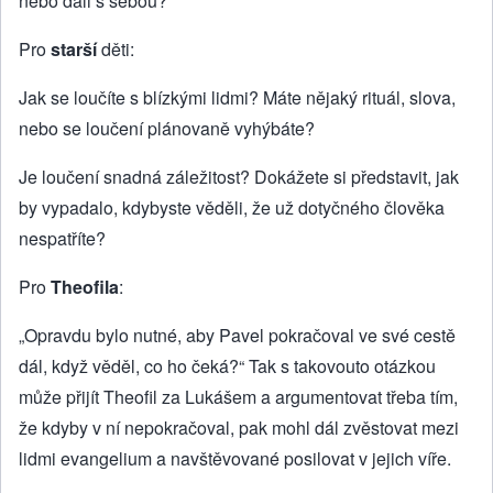
nebo dali s sebou?
Pro
starší
děti:
Jak se loučíte s blízkými lidmi? Máte nějaký rituál, slova,
nebo se loučení plánovaně vyhýbáte?
Je loučení snadná záležitost? Dokážete si představit, jak
by vypadalo, kdybyste věděli, že už dotyčného člověka
nespatříte?
Pro
Theofila
:
„Opravdu bylo nutné, aby Pavel pokračoval ve své cestě
dál, když věděl, co ho čeká?“ Tak s takovouto otázkou
může přijít Theofil za Lukášem a argumentovat třeba tím,
že kdyby v ní nepokračoval, pak mohl dál zvěstovat mezi
lidmi evangelium a navštěvované posilovat v jejich víře.