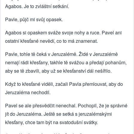
Agabos. Je to zvláštní setkání.
Pavle, půjč mi svůj opasek.
Agabos si opaskem sváže svoje nohy a ruce. Pavel ani
ostatní křesťané nevědí, co to má znamenat.
Pavle, tohle tě čeká v Jeruzalémě. Židé v Jeruzalémě
nemají rádi křesťany, takhle tě svážou a předají pohanům,
aby se tě zbavili, aby už se křesťanství dál nešířilo.
Když to křesťané viděli, začali Pavla přemlouvat, aby do
Jeruzaléma nechodil.
Pavel se ale přesvědčit nenechal. Pochopil, že je správné
jít do Jeruzaléma. Ještě se setká s jeruzalémskými
křesťany, chce tam být na svatodušní svátky.