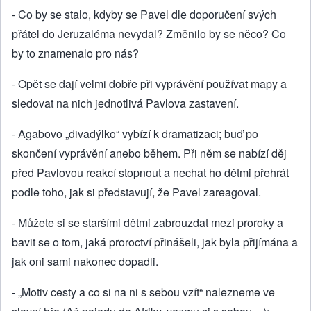
- Co by se stalo, kdyby se Pavel dle doporučení svých
přátel do Jeruzaléma nevydal? Změnilo by se něco? Co
by to znamenalo pro nás?
- Opět se dají velmi dobře při vyprávění používat mapy a
sledovat na nich jednotlivá Pavlova zastavení.
- Agabovo „divadýlko“ vybízí k dramatizaci; buď po
skončení vyprávění anebo během. Při něm se nabízí děj
před Pavlovou reakcí stopnout a nechat ho dětmi přehrát
podle toho, jak si představují, že Pavel zareagoval.
- Můžete si se staršími dětmi zabrouzdat mezi proroky a
bavit se o tom, jaká proroctví přinášeli, jak byla přijímána a
jak oni sami nakonec dopadli.
- „Motiv cesty a co si na ni s sebou vzít“ nalezneme ve