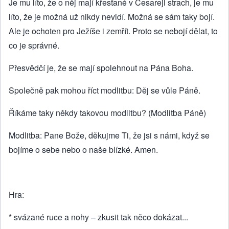
Je mu líto, že o něj mají křesťané v Cesareji strach, je mu
líto, že je možná už nikdy nevidí. Možná se sám taky bojí.
Ale je ochoten pro Ježíše i zemřít. Proto se nebojí dělat, to
co je správné.
Přesvědčí je, že se mají spolehnout na Pána Boha.
Společně pak mohou říct modlitbu: Děj se vůle Páně.
Říkáme taky někdy takovou modlitbu? (Modlitba Páně)
Modlitba: Pane Bože, děkujme Ti, že jsi s námi, když se
bojíme o sebe nebo o naše blízké. Amen.
Hra:
* svázané ruce a nohy – zkusit tak něco dokázat...