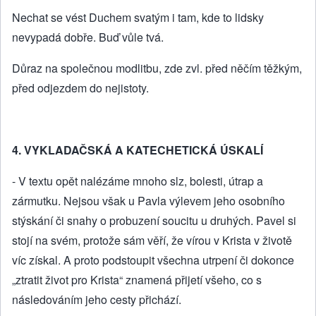
Nechat se vést Duchem svatým i tam, kde to lidsky
nevypadá dobře. Buď vůle tvá.
Důraz na společnou modlitbu, zde zvl. před něčím těžkým,
před odjezdem do nejistoty.
4. VYKLADAČSKÁ A KATECHETICKÁ ÚSKALÍ
- V textu opět nalézáme mnoho slz, bolesti, útrap a
zármutku. Nejsou však u Pavla výlevem jeho osobního
stýskání či snahy o probuzení soucitu u druhých. Pavel si
stojí na svém, protože sám věří, že vírou v Krista v životě
víc získal. A proto podstoupit všechna utrpení či dokonce
„ztratit život pro Krista“ znamená přijetí všeho, co s
následováním jeho cesty přichází.