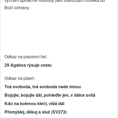
význam společné modlitby jako odevzdání člověka do
Boží ochrany.
Odkaz na pracovní list
29 Agabos rýsuje cestu
Odkaz na píseň
Tvá svoboda, tvá svoboda nade mnou
Bojujte, bojujte dál, pohleďte jen, v dálce svítá
Kdo na kolenou klečí, vídá dál
Přemýšlej, děkuj a služ (SV273)