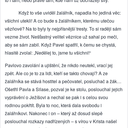
to i tam, nebo právě tam, kde nám už docházejí síly.
Když to vše uviděl žalářník, napadla ho jediná věc:
všichni utekli! A co bude s žalářníkem, kterému utečou
vězňové? Na to byly ty nejpřísnější tresty. To si raději sám
vezme život. Nešťastný velitel věznice už sahal po meči,
aby se sám zabil. Když Pavel spatřil, k čemu se chystá,
hlasitě zvolal: „Nedělej to, jsme tu všichni!“
Pavlovo zavolání a ujištění, že nikdo neutekl, vrací jej
zpět. Ale co je to za lidi, kteří se takto chovají? A ze
žalářníka se stává hostitel a pečovatel, posluchač a žák…
Ošetřil Pavla a Silase, pozval je ke stolu, poslouchal jejich
vyprávění o Ježíšovi a nechal se pak i s celou svou
rodinou pokřtít. Byla to noc, která dala svobodu i
žalářníkovi. Nakonec i on – který až dosud slepě
poslouchal rozkazy nadřízených – s vírou v Krista našel