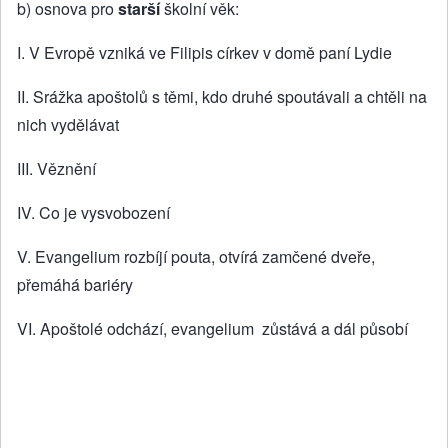
b) osnova pro
starší
školní věk:
I. V Evropě vzniká ve Filipis církev v domě paní Lydie
II. Srážka apoštolů s těmi, kdo druhé spoutávali a chtěli na
nich vydělávat
III. Věznění
IV. Co je vysvobození
V. Evangelium rozbíjí pouta, otvírá zamčené dveře,
přemáhá bariéry
VI. Apoštolé odchází, evangelium zůstává a dál působí