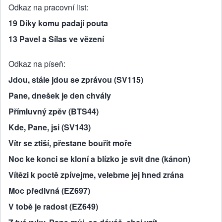
Odkaz na pracovní list
19 Díky komu padají pouta
13 Pavel a Sílas ve vězení
Odkaz na píseň
Jdou, stále jdou se zprávou (SV115)
Pane, dnešek je den chvály
Přímluvný zpěv (BTS44)
Kde, Pane, jsi (SV143)
Vítr se ztiší, přestane bouřit moře
Noc ke konci se kloní a blízko je svit dne (kánon)
Vítězi k poctě zpívejme, velebme jej hned zrána
Moc předivná (EZ697)
V tobě je radost (EZ649)