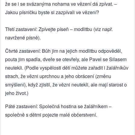
že se i se svázanýma nohama ve vězení dá zpívat. –
Jakou písničku byste si zazpívali ve vězení?
Třetí zastavení: Zpívejte píseň – modlitbu (viz např.
navržené písně).
Čtvrté zastavení: Bůh jim na jejich modlitbu odpověděl,
pouta jim spadla, dveře se otevřely, ale Pavel se Silasem
neutekli. (Podle vyspělosti dětí můžete zařadit i žalářníkův
strach, že vězni uprchnou a jeho obrácení (změnu
smýšlení), když zjistil, že vězni neutekli, ale mají starost o
jeho život.)
Páté zastavení: Společná hostina se žalářníkem –
společně s dětmi pojezte malé občerstvení.