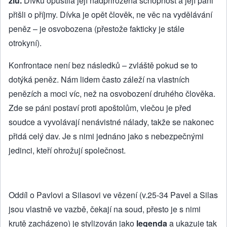
zlu.
Dívku opustila její nadpřirozená schopnost a její páni
přišli o příjmy. Dívka je opět člověk, ne věc na vydělávání
peněz – je osvobozena (přestože fakticky je stále
otrokyní).
Konfrontace není bez následků – zvláště pokud se to
dotýká peněz. Nám lidem často záleží na vlastních
penězích a moci víc, než na osvobození druhého člověka.
Zde se páni postaví proti apoštolům, vlečou je před
soudce a vyvolávají nenávistné nálady, takže se nakonec
přidá celý dav. Je s nimi jednáno jako s nebezpečnými
jedinci, kteří ohrožují společnost.
Oddíl o Pavlovi a Silasovi ve vězení (v.25-34 Pavel a Silas
jsou vlastně ve vazbě, čekají na soud, přesto je s nimi
krutě zacházeno) je stylizován jako
legenda
a ukazuje tak