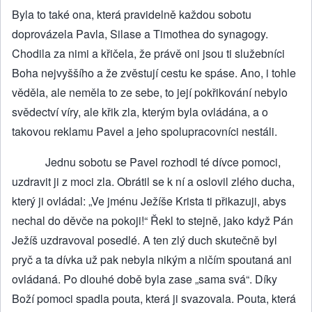
Byla to také ona, která pravidelně každou sobotu
doprovázela Pavla, Silase a Timothea do synagogy.
Chodila za nimi a křičela, že právě oni jsou ti služebníci
Boha nejvyššího a že zvěstují cestu ke spáse. Ano, i tohle
věděla, ale neměla to ze sebe, to její pokřikování nebylo
svědectví víry, ale křik zla, kterým byla ovládána, a o
takovou reklamu Pavel a jeho spolupracovníci nestáli.
Jednu sobotu se Pavel rozhodl té dívce pomoci,
uzdravit ji z moci zla. Obrátil se k ní a oslovil zlého ducha,
který ji ovládal: „Ve jménu Ježíše Krista ti přikazuji, abys
nechal do děvče na pokoji!“ Řekl to stejně, jako když Pán
Ježíš uzdravoval posedlé. A ten zlý duch skutečně byl
pryč a ta dívka už pak nebyla nikým a ničím spoutaná ani
ovládaná. Po dlouhé době byla zase „sama svá“. Díky
Boží pomoci spadla pouta, která ji svazovala. Pouta, která