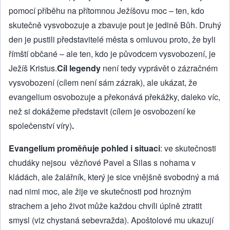
pomocí příběhu na přítomnou Ježíšovu moc – ten, kdo
skutečně vysvobozuje a zbavuje pout je jedině Bůh. Druhý
den je pustili představitelé města s omluvou proto, že byli
římští občané – ale ten, kdo je původcem vysvobození, je
Ježíš Kristus.
Cíl legendy
není tedy vyprávět o zázračném
vysvobození (cílem není sám zázrak), ale ukázat, že
evangelium osvobozuje a překonává překážky, daleko víc,
než si dokážeme představit (cílem je osvobození ke
společenství víry)
.
Evangelium proměňuje pohled
i situaci
: ve skutečnosti
chudáky nejsou vězňové Pavel a Silas s nohama v
kládách, ale žalářník, který je sice vnějšně svobodný a má
nad nimi moc, ale žije ve skutečnosti pod hrozným
strachem a jeho život může každou chvíli úplně ztratit
smysl (viz chystaná sebevražda). Apoštolové mu ukazují