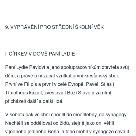
9. VYPRÁVĚNÍ PRO STŘEDNÍ ŠKOLNÍ VĚK
I. CÍRKEV V DOMĚ PANÍ LYDIE
Paní Lydie Pavlovi a jeho spolupracovníkům otevřela svůj
dům, a právě u ní začal vznikat první křesťanský sbor.
První ve Filipis a první v celé Evropě. Pavel, Silas i
Timotheus kázali, zvěstovali Boží Slovo a za nimi
přicházeli další a další lidé.
V sobotu pak všichni chodili do modlitebny, do synagogy.
Nechtěli se oddělovat od židů, stejně jako oni věřili
v jednoho jediného Boha, a toho mohli v synagoze chválit