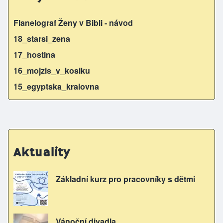
Flanelograf Ženy v Bibli - návod
18_starsi_zena
17_hostina
16_mojzis_v_kosiku
15_egyptska_kralovna
Aktuality
Základní kurz pro pracovníky s dětmi
Vánoční divadla