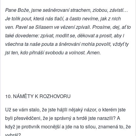
Pane Bože, jsme sešněrovaní strachem, zlobou, závistí…
Je tolik pout, která nás tlačí, a často nevíme, jak z nich
ven. Pavel se Silasem ve vězení zpívali. Prosíme, dej, ať to
také dovedeme: zpívat, modlit se, děkovat a prosit, aby i
všechna ta naše pouta a šněrování mohla povolit, vždyť ty
jsi ten, kdo přináší svobodu a volnost. Amen.
10. NÁMĚTY K ROZHOVORU
Už se vám stalo, že jste hájili nějaký názor, o kterém jste
byli přesvědčeni, že je správný a tvrdě jste narazili? A
když je protivník mocnější a jde na to silou, znamená to, že
vyhrál?