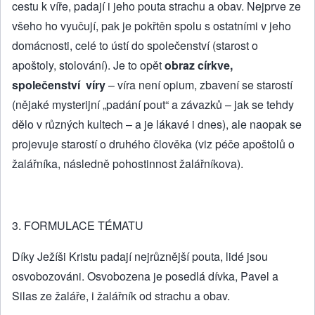
cestu k víře, padají i jeho pouta strachu a obav. Nejprve ze
všeho ho vyučují, pak je pokřtěn spolu s ostatními v jeho
domácnosti, celé to ústí do společenství (starost o
apoštoly, stolování). Je to opět
obraz církve,
společenství víry
– víra není opium, zbavení se starostí
(nějaké mysterijní „padání pout“ a závazků – jak se tehdy
dělo v různých kultech – a je lákavé i dnes), ale naopak se
projevuje starostí o druhého člověka (viz péče apoštolů o
žalářníka, následně pohostinnost žalářníkova).
3. FORMULACE TÉMATU
Díky Ježíši Kristu padají nejrůznější pouta, lidé jsou
osvobozováni. Osvobozena je posedlá dívka, Pavel a
Silas ze žaláře, i žalářník od strachu a obav.