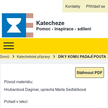
Skip to header
Skip to main navigation
Přejít k hlavnímu obsahu
Skip to footer
Kontakty
Přihlásit se
Sekundární odkazy
Katecheze
Pomoc - inspirace - sdílení
Toggle main menu
Hlavní navigace
DÍKY KOMU PADAJÍ POUTA
Domů
Katechetické přípravy
Drobečková navigace
Stáhnout PDF
Původ materiálu
Hrubantová Dagmar, upravila Marta Sedláčková
Pořadí v lekci