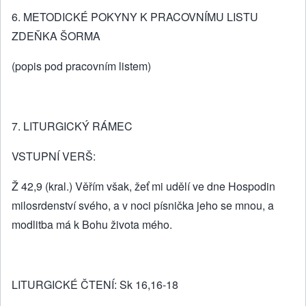
6. METODICKÉ POKYNY K PRACOVNÍMU LISTU
ZDEŇKA ŠORMA
(popis pod pracovním listem)
7. LITURGICKÝ RÁMEC
VSTUPNÍ VERŠ:
Ž 42,9 (kral.) Věřím však, žeť mi udělí ve dne Hospodin
milosrdenství svého, a v noci písnička jeho se mnou, a
modlitba má k Bohu života mého.
LITURGICKÉ ČTENÍ: Sk 16,16-18