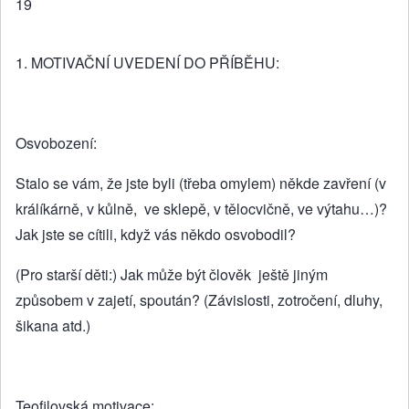
19
1. MOTIVAČNÍ UVEDENÍ DO PŘÍBĚHU:
Osvobození:
Stalo se vám, že jste byli (třeba omylem) někde zavření (v
králíkárně, v kůlně, ve sklepě, v tělocvičně, ve výtahu…)?
Jak jste se cítili, když vás někdo osvobodil?
(Pro starší děti:) Jak může být člověk ještě jiným
způsobem v zajetí, spoután? (Závislosti, zotročení, dluhy,
šikana atd.)
Teofilovská motivace: