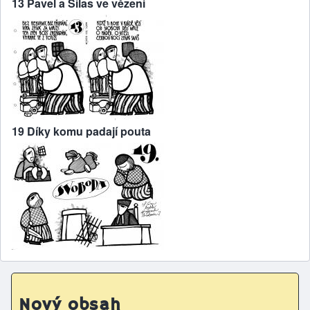
13 Pavel a Sílas ve vězení
19 Díky komu padají pouta
Nový obsah