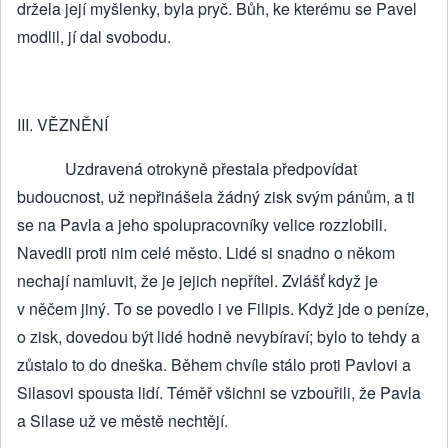
držela její myšlenky, byla pryč. Bůh, ke kterému se Pavel
modlil, jí dal svobodu.
III. VĚZNĚNÍ
Uzdravená otrokyně přestala předpovídat
budoucnost, už nepřinášela žádný zisk svým pánům, a ti
se na Pavla a jeho spolupracovníky velice rozzlobili.
Navedli proti nim celé město. Lidé si snadno o někom
nechají namluvit, že je jejich nepřítel. Zvlášť když je
v něčem jiný. To se povedlo i ve Filipis. Když jde o peníze,
o zisk, dovedou být lidé hodně nevybíraví; bylo to tehdy a
zůstalo to do dneška. Během chvíle stálo proti Pavlovi a
Silasovi spousta lidí. Téměř všichni se vzbouřili, že Pavla
a Silase už ve městě nechtějí.