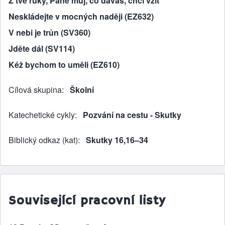
Z tvé ruky, Pane můj, co dáváš, chci vzít
Neskládejte v mocných naději (EZ632)
V nebi je trůn (SV360)
Jděte dál (SV114)
Kéž bychom to uměli (EZ610)
Cílová skupina
Školní
Katechetické cykly
Pozvání na cestu - Skutky
Biblický odkaz (kat)
Skutky 16,16–34
Související pracovní listy