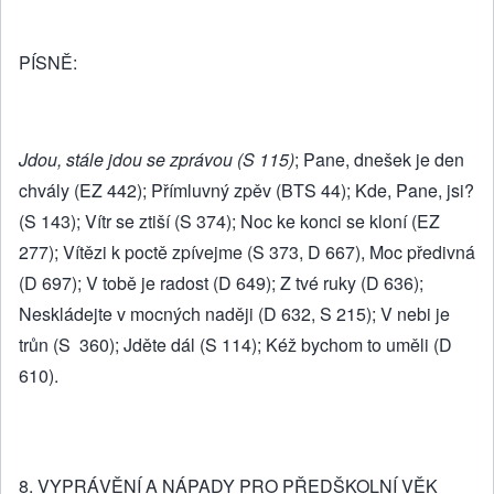
PÍSNĚ:
Jdou, stále jdou se zprávou (S 115)
; Pane, dnešek je den
chvály (EZ 442); Přímluvný zpěv (BTS 44); Kde, Pane, jsi?
(S 143); Vítr se ztiší (S 374); Noc ke konci se kloní (EZ
277); Vítězi k poctě zpívejme (S 373, D 667), Moc předivná
(D 697); V tobě je radost (D 649); Z tvé ruky (D 636);
Neskládejte v mocných naději (D 632, S 215); V nebi je
trůn (S 360); Jděte dál (S 114); Kéž bychom to uměli (D
610).
8. VYPRÁVĚNÍ A NÁPADY PRO PŘEDŠKOLNÍ VĚK