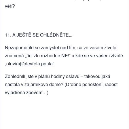
věří?
11. A JEŠTĚ SE OHLÉDNĚTE...
Nezapomeňte se zamyslet nad tím, co ve vašem životě
znamená „říct zlu rozhodné NE!“ a kde se ve vašem životě
„otevírají/otevřela pouta“.
Zohlednili jste v plánu hodiny oslavu – takovou jaká
nastala v žalářníkově domě? (Drobné pohoštění, radost
vyjádřená zpěvem…)