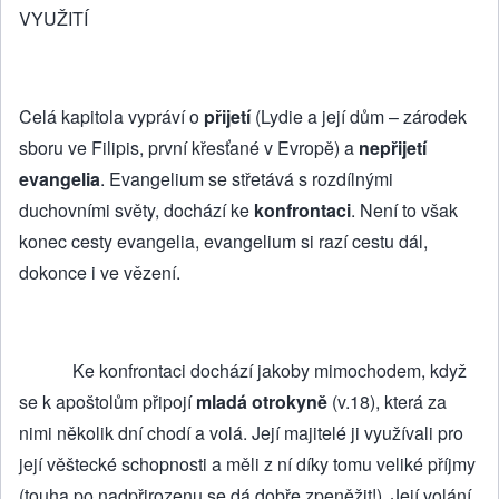
VYUŽITÍ
Celá kapitola vypráví o
přijetí
(Lydie a její dům – zárodek
sboru ve Filipis, první křesťané v Evropě) a
nepřijetí
evangelia
. Evangelium se střetává s rozdílnými
duchovními světy, dochází ke
konfrontaci
. Není to však
konec cesty evangelia, evangelium si razí cestu dál,
dokonce i ve vězení.
Ke konfrontaci dochází jakoby mimochodem, když
se k apoštolům připojí
mladá otrokyně
(v.18), která za
nimi několik dní chodí a volá. Její majitelé ji využívali pro
její věštecké schopnosti a měli z ní díky tomu veliké příjmy
(touha po nadpřirozenu se dá dobře zpeněžit!). Její volání