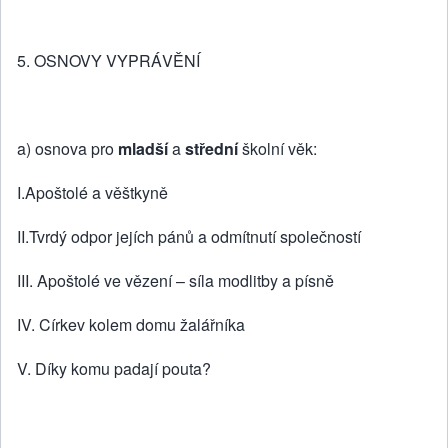
5. OSNOVY VYPRÁVĚNÍ
a) osnova pro
mladší
a
střední
školní věk:
I.Apoštolé a věštkyně
II.Tvrdý odpor jejích pánů a odmítnutí společností
III. Apoštolé ve vězení – síla modlitby a písně
IV. Církev kolem domu žalářníka
V. Díky komu padají pouta?