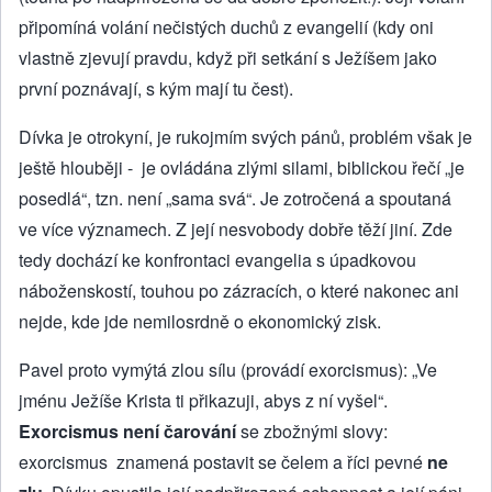
připomíná volání nečistých duchů z evangelií (kdy oni
vlastně zjevují pravdu, když při setkání s Ježíšem jako
první poznávají, s kým mají tu čest).
Dívka je otrokyní, je rukojmím svých pánů, problém však je
ještě hlouběji - je ovládána zlými silami, biblickou řečí „je
posedlá“, tzn. není „sama svá“. Je zotročená a spoutaná
ve více významech. Z její nesvobody dobře těží jiní. Zde
tedy dochází ke konfrontaci evangelia s úpadkovou
náboženskostí, touhou po zázracích, o které nakonec ani
nejde, kde jde nemilosrdně o ekonomický zisk.
Pavel proto vymýtá zlou sílu (provádí exorcismus): „Ve
jménu Ježíše Krista ti přikazuji, abys z ní vyšel“.
Exorcismus není čarování
se zbožnými slovy:
exorcismus znamená postavit se čelem a říci pevné
ne