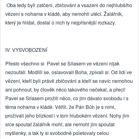
Oba tedy byli zatčeni, zbičováni a vsazeni do nejhlubšího
vězení s nohama v kládě, aby nemohli utéci. Žalářník,
který je hlídal, dostal o nich ty nejpřísnější rozkazy.
IV. VYSVOBOZENÍ
Přesto všechno si Pavel se Silasem ve vězení nijak
nezoufali. Modlili se, oslavovali Boha, zpívali si. Od lidí ve
vězení, kteří byli právě zbičováni a kteří se navíc nemohou
ani pohnout, by člověk něco takového nečekal, a přeci!
Pavel se Silasem prožili něco, co jim dávalo svobodu i s
těma nohama v kládě. Věřili, že Pán Bůh je s nimi,
prožívali jeho blízkost i v tom hlubokém vězení. Nohy jim
sice spoutat žalářník mohl, ale nemohl jim spoutat
myšlenky, a tak ty si svobodně poletovaly celou