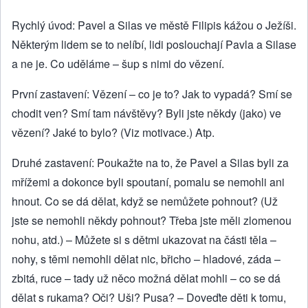
Rychlý úvod: Pavel a Silas ve městě Filipis kážou o Ježíši.
Některým lidem se to nelíbí, lidi poslouchají Pavla a Silase
a ne je. Co uděláme – šup s nimi do vězení.
První zastavení: Vězení – co je to? Jak to vypadá? Smí se
chodit ven? Smí tam návštěvy? Byli jste někdy (jako) ve
vězení? Jaké to bylo? (Viz motivace.) Atp.
Druhé zastavení: Poukažte na to, že Pavel a Silas byli za
mřížemi a dokonce byli spoutaní, pomalu se nemohli ani
hnout. Co se dá dělat, když se nemůžete pohnout? (Už
jste se nemohli někdy pohnout? Třeba jste měli zlomenou
nohu, atd.) – Můžete si s dětmi ukazovat na části těla –
nohy, s těmi nemohli dělat nic, břicho – hladové, záda –
zbitá, ruce – tady už něco možná dělat mohli – co se dá
dělat s rukama? Oči? Uši? Pusa? – Doveďte děti k tomu,