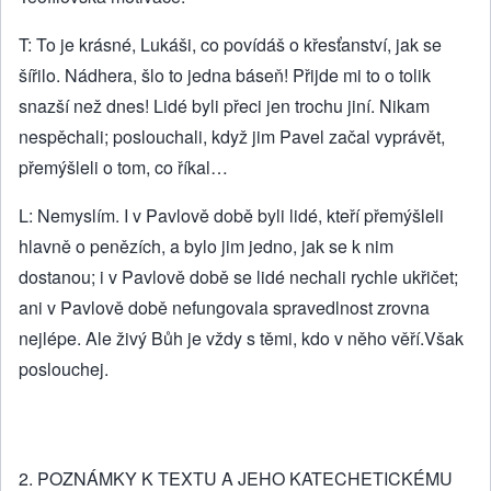
T: To je krásné, Lukáši, co povídáš o křesťanství, jak se
šířilo. Nádhera, šlo to jedna báseň! Přijde mi to o tolik
snazší než dnes! Lidé byli přeci jen trochu jiní. Nikam
nespěchali; poslouchali, když jim Pavel začal vyprávět,
přemýšleli o tom, co říkal…
L: Nemyslím. I v Pavlově době byli lidé, kteří přemýšleli
hlavně o penězích, a bylo jim jedno, jak se k nim
dostanou; i v Pavlově době se lidé nechali rychle ukřičet;
ani v Pavlově době nefungovala spravedlnost zrovna
nejlépe. Ale živý Bůh je vždy s těmi, kdo v něho věří.Však
poslouchej.
2. POZNÁMKY K TEXTU A JEHO KATECHETICKÉMU