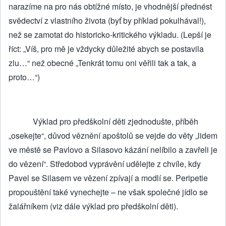
narazíme na pro nás obtížné místo, je vhodnější přednést
svědectví z vlastního života (byť by příklad pokulhával!),
než se zamotat do historicko-kritického výkladu. (Lepší je
říct: „Víš, pro mě je vždycky důležité abych se postavila
zlu…“ než obecné „Tenkrát tomu oni věřili tak a tak, a
proto…“)
Výklad pro předškolní děti zjednodušte, příběh
„osekejte“, důvod věznění apoštolů se vejde do věty „lidem
ve městě se Pavlovo a Silasovo kázání nelíbilo a zavřeli je
do vězení“. Středobod vyprávění udělejte z chvíle, kdy
Pavel se Silasem ve vězení zpívají a modlí se. Peripetie
propouštění také vynechejte – ne však společné jídlo se
žalářníkem (viz dále výklad pro předškolní děti).