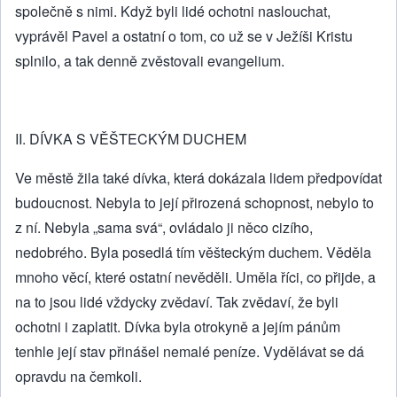
společně s nimi. Když byli lidé ochotni naslouchat,
vyprávěl Pavel a ostatní o tom, co už se v Ježíši Kristu
splnilo, a tak denně zvěstovali evangelium.
II. DÍVKA S VĚŠTECKÝM DUCHEM
Ve městě žila také dívka, která dokázala lidem předpovídat
budoucnost. Nebyla to její přirozená schopnost, nebylo to
z ní. Nebyla „sama svá“, ovládalo ji něco cizího,
nedobrého. Byla posedlá tím věšteckým duchem. Věděla
mnoho věcí, které ostatní nevěděli. Uměla říci, co přijde, a
na to jsou lidé vždycky zvědaví. Tak zvědaví, že byli
ochotni i zaplatit. Dívka byla otrokyně a jejím pánům
tenhle její stav přinášel nemalé peníze. Vydělávat se dá
opravdu na čemkoli.