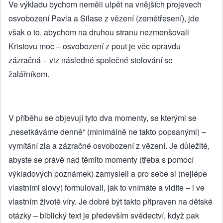
Ve výkladu bychom neměli ulpět na vnějších projevech
osvobození Pavla a Silase z vězení (zemětřesení), jde
však o to, abychom na druhou stranu nezmenšovali
Kristovu moc – osvobození z pout je věc opravdu
zázračná – viz následné společné stolování se
žalářníkem.
V příběhu se objevují tyto dva momenty, se kterými se
„nesetkáváme denně“ (minimálně ne takto popsanými) –
vymítání zla a zázračné osvobození z vězení. Je důležité,
abyste se právě nad těmito momenty (třeba s pomocí
výkladových poznámek) zamysleli a pro sebe si (nejlépe
vlastními slovy) formulovali, jak to vnímáte a vidíte – i ve
vlastním životě víry. Je dobré být takto připraven na dětské
otázky – biblický text je především svědectví, když pak