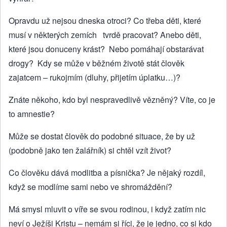
Opravdu už nejsou dneska otroci? Co třeba děti, které
musí v některých zemích tvrdě pracovat? Anebo děti,
které jsou donuceny krást? Nebo pomáhají obstarávat
drogy? Kdy se může v běžném životě stát člověk
zajatcem – rukojmím (dluhy, přijetím úplatku…)?
Znáte někoho, kdo byl nespravedlivě vězněný? Víte, co je
to amnestie?
Může se dostat člověk do podobné situace, že by už
(podobně jako ten žalářník) si chtěl vzít život?
Co člověku dává modlitba a písnička? Je nějaký rozdíl,
když se modlíme sami nebo ve shromáždění?
Má smysl mluvit o víře se svou rodinou, i když zatím nic
neví o Ježíši Kristu – nemám si říci, že je jedno, co si kdo