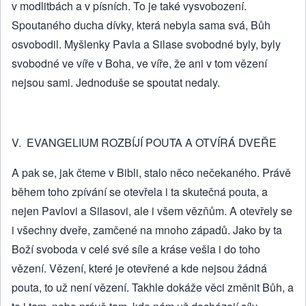
v modlitbách a v písních. To je také vysvobození.
Spoutaného ducha dívky, která nebyla sama svá, Bůh
osvobodil. Myšlenky Pavla a Silase svobodné byly, byly
svobodné ve víře v Boha, ve víře, že ani v tom vězení
nejsou sami. Jednoduše se spoutat nedaly.
V. EVANGELIUM ROZBÍJÍ POUTA A OTVÍRÁ DVEŘE
A pak se, jak čteme v Bibli, stalo něco nečekaného. Právě
během toho zpívání se otevřela i ta skutečná pouta, a
nejen Pavlovi a Silasovi, ale i všem vězňům. A otevřely se
i všechny dveře, zamčené na mnoho západů. Jako by ta
Boží svoboda v celé své síle a kráse vešla i do toho
vězení. Vězení, které je otevřené a kde nejsou žádná
pouta, to už není vězení. Takhle dokáže věci změnit Bůh, a