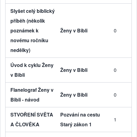
Slyšet celý biblický
příběh (několik
poznámek k
Ženy v Bibli
0
novému ročníku
nedělky)
Úvod k cyklu Ženy
Ženy v Bibli
0
v Bibli
Flanelograf Ženy v
Ženy v Bibli
0
Bibli - návod
STVOŘENÍ SVĚTA
Pozvání na cestu
1
A ČLOVĚKA
Starý zákon 1