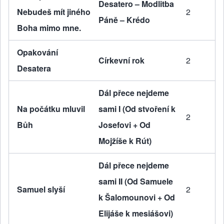
Desatero – Modlitba
Nebudeš mít jiného
2
Páně – Krédo
Boha mimo mne.
Opakování
Církevní rok
2
Desatera
Dál přece nejdeme
Na počátku mluvil
sami I (Od stvoření k
2
Bůh
Josefovi + Od
Mojžíše k Rút)
Dál přece nejdeme
sami II (Od Samuele
Samuel slyší
2
k Šalomounovi + Od
Elijáše k mesiášovi)