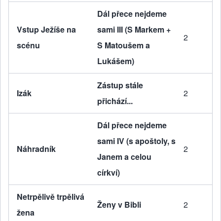
Dál přece nejdeme
Vstup Ježíše na
sami III (S Markem +
2
scénu
S Matoušem a
Lukášem)
Zástup stále
Izák
2
přichází...
Dál přece nejdeme
sami IV (s apoštoly, s
Náhradník
2
Janem a celou
církví)
Netrpělivě trpělivá
Ženy v Bibli
2
žena