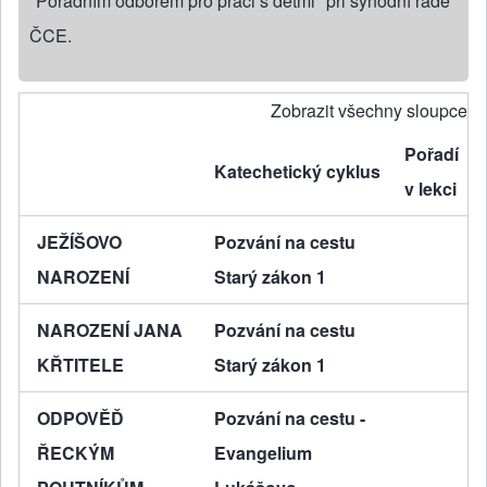
"Poradním odborem pro práci s dětmi" při synodní radě
ČCE.
Zobrazit všechny sloupce
Pořadí
Katechetický cyklus
v lekci
JEŽÍŠOVO
Pozvání na cestu
NAROZENÍ
Starý zákon 1
NAROZENÍ JANA
Pozvání na cestu
KŘTITELE
Starý zákon 1
ODPOVĚĎ
Pozvání na cestu -
ŘECKÝM
Evangelium