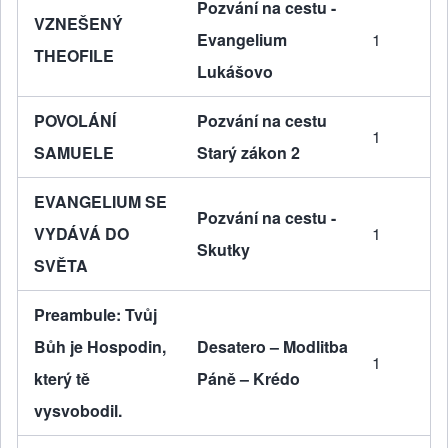
Pozvání na cestu -
VZNEŠENÝ
Evangelium
1
THEOFILE
Lukášovo
POVOLÁNÍ
Pozvání na cestu
1
SAMUELE
Starý zákon 2
EVANGELIUM SE
Pozvání na cestu -
VYDÁVÁ DO
1
Skutky
SVĚTA
Preambule: Tvůj
Bůh je Hospodin,
Desatero – Modlitba
1
který tě
Páně – Krédo
vysvobodil.