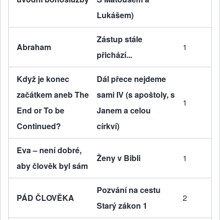
Lukášem)
Zástup stále
Abraham
1
přichází...
Když je konec
Dál přece nejdeme
začátkem aneb The
sami IV (s apoštoly, s
1
End or To be
Janem a celou
Continued?
církví)
Eva – není dobré,
Ženy v Bibli
1
aby člověk byl sám
Pozvání na cestu
PÁD ČLOVĚKA
2
Starý zákon 1