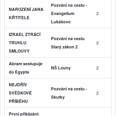
Pozvání na cestu -
NAROZENÍ JANA
Evangelium
2
KŘTITELE
Lukášovo
IZRAEL ZTRÁCÍ
Pozvání na cestu
TRUHLU
2
Starý zákon 2
SMLOUVY
Abram sestupuje
NŠ Louny
2
do Egypta
NEJDŘÍV
Pozvání na cestu -
SVĚDKOVÉ
2
Skutky
PŘÍBĚHU
První přikázání: