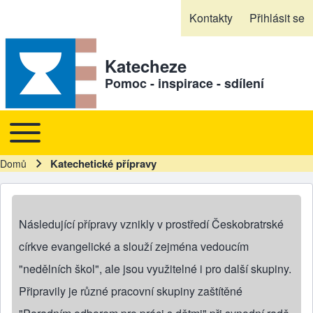
Skip to header
Skip to main navigation
Přejít k hlavnímu obsahu
Skip to footer
Kontakty
Přihlásit se
Sekundární odkazy
Katecheze
Pomoc - inspirace - sdílení
Toggle main menu
Hlavní navigace
Katechetické přípravy
Domů
Drobečková navigace
Následující přípravy vznikly v prostředí Českobratrské
církve evangelické a slouží zejména vedoucím
"nedělních škol", ale jsou využitelné i pro další skupiny.
Připravily je různé pracovní skupiny zaštítěné