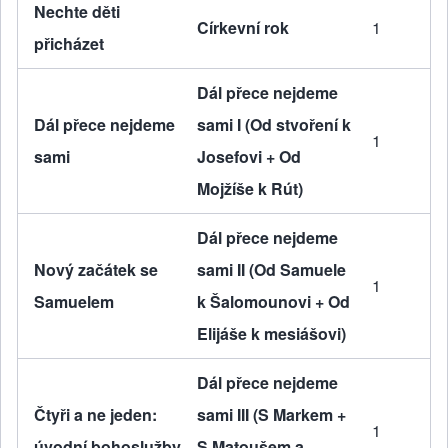
Nechte děti
Církevní rok
1
přicházet
Dál přece nejdeme
Dál přece nejdeme
sami I (Od stvoření k
1
sami
Josefovi + Od
Mojžíše k Rút)
Dál přece nejdeme
Nový začátek se
sami II (Od Samuele
1
Samuelem
k Šalomounovi + Od
Elijáše k mesiášovi)
Dál přece nejdeme
Čtyři a ne jeden:
sami III (S Markem +
1
úvodní bohoslužby
S Matoušem a