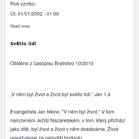
Rok vzniku
Út, 01/01/2002 - 01:00
Read more
about Stvoření (soubor textů)
Světlo lidí
Otištěno z časopisu Bratrstvo 10/2010
„V něm byl život a život byl světlo lidí.“ Jan 1,4
Evangelista Jan řekne: "V něm byl život." V tom
narozeném Ježíši Nazaretském, v tom, který přichází
jako dítě, byl život a život v něm dostáváme. Život
považujeme za nejvyšší hodnotu.