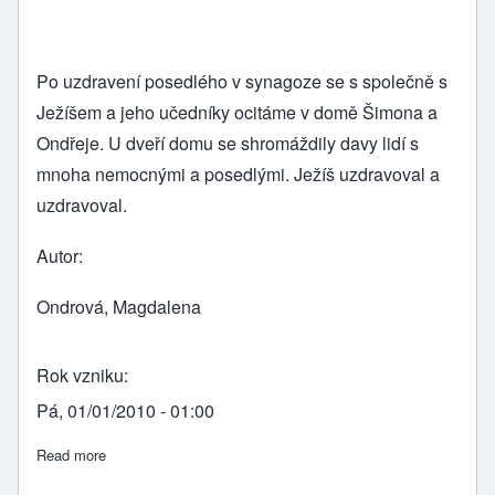
Po uzdravení posedlého v synagoze se s společně s
Ježíšem a jeho učedníky ocitáme v domě Šimona a
Ondřeje. U dveří domu se shromáždily davy lidí s
mnoha nemocnými a posedlými. Ježíš uzdravoval a
uzdravoval.
Autor
Ondrová, Magdalena
Rok vzniku
Pá, 01/01/2010 - 01:00
Read more
about Mk 1,29 - 39