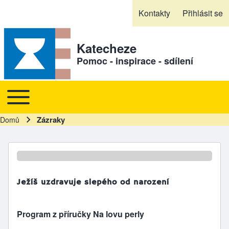
Skip to header
Skip to main navigation
Přejít k hlavnímu obsahu
Skip to footer
Kontakty
Přihlásit se
Sekundární odkazy
Katecheze
Pomoc - inspirace - sdílení
Toggle main menu
Hlavní navigace
Zázraky
Domů
Drobečková navigace
Ježíš uzdravuje slepého od narození
Program z příručky Na lovu perly