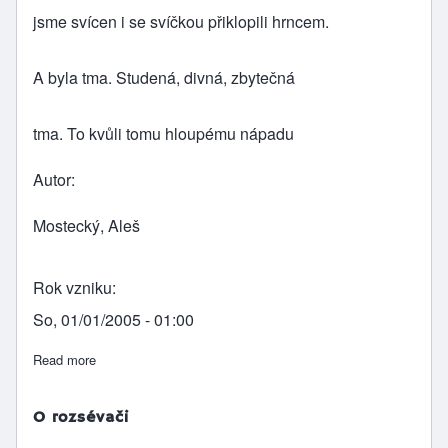
jsme svícen i se svíčkou přiklopili hrncem.
A byla tma. Studená, divná, zbytečná
tma. To kvůli tomu hloupému nápadu
Autor
Mostecký, Aleš
Rok vzniku
So, 01/01/2005 - 01:00
Read more
about Světlo určné na svícen
O rozsévači