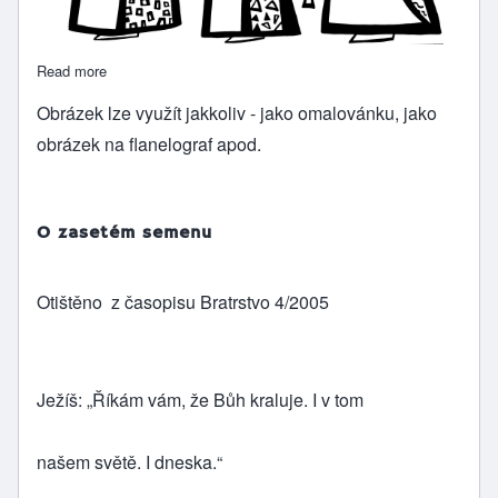
Read more
about Tři mudrci
Obrázek lze využít jakkoliv - jako omalovánku, jako
obrázek na flanelograf apod.
O zasetém semenu
Otištěno z časopisu Bratrstvo 4/2005
Ježíš: „Říkám vám, že Bůh kraluje. I v tom
našem světě. I dneska.“