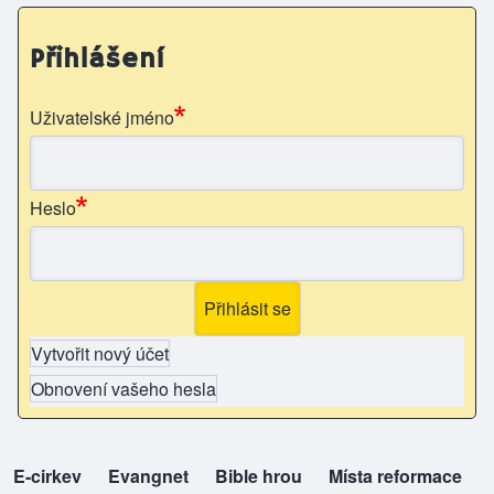
Přihlášení
Uživatelské jméno
Heslo
Vytvořit nový účet
Obnovení vašeho hesla
E-cirkev
(opens in new tab)
Evangnet
(opens in new tab)
Bible hrou
(opens in new tab)
Místa reformace
(opens in new tab)
top-odkazy