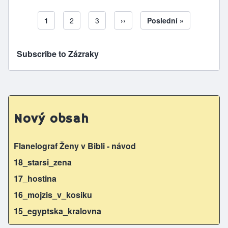
Aktuální stránka
1
Page
2
Page
3
Následující stránka
››
Poslední stránka
Poslední »
Pagination
Subscribe to Zázraky
Nový obsah
Flanelograf Ženy v Bibli - návod
18_starsi_zena
17_hostina
16_mojzis_v_kosiku
15_egyptska_kralovna