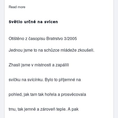
Read more
about O zasetém semenu
Světlo určné na svícen
Otištěno z časopisu Bratrstvo 3/2005
Jednou jsme to na schůzce mládeže zkoušeli.
Zhasli jsme v místnosti a zapálili
svíčku na svícínku. Bylo to příjemné na
pohled, jak tam tak hořela a prosvěcovala
tmu, tak jemně a zároveň teple. A pak