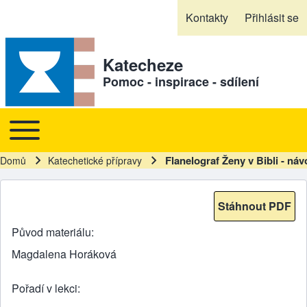
Skip to header
Skip to main navigation
Přejít k hlavnímu obsahu
Skip to footer
Kontakty
Přihlásit se
Sekundární odkazy
Katecheze
Pomoc - inspirace - sdílení
Toggle main menu
Hlavní navigace
Flanelograf Ženy v Bibli - ná
Domů
Katechetické přípravy
Drobečková navigace
Stáhnout PDF
Původ materiálu
Magdalena Horáková
Pořadí v lekci