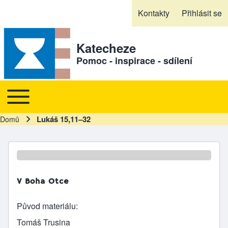
Skip to header
Skip to main navigation
Přejít k hlavnímu obsahu
Skip to footer
Kontakty
Přihlásit se
Sekundární odkazy
Katecheze
Pomoc - inspirace - sdílení
Toggle main menu
Hlavní navigace
Lukáš 15,11–32
Domů
Drobečková navigace
V Boha Otce
Původ materiálu
Tomáš Trusina