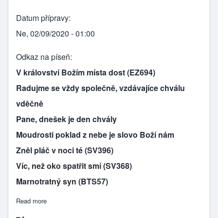
Datum přípravy
Ne, 02/09/2020 - 01:00
Odkaz na píseň
V království Božím místa dost (EZ694)
Radujme se vždy společně, vzdávajíce chválu
vděčně
Pane, dnešek je den chvály
Moudrosti poklad z nebe je slovo Boží nám
Zněl pláč v noci té (SV396)
Víc, než oko spatřit smí (SV368)
Marnotratný syn (BTS57)
Read more
about V Boha Otce