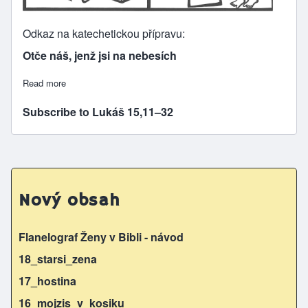
Odkaz na katechetickou přípravu
Otče náš, jenž jsi na nebesích
Read more
about 1/3 Otče náš - Podobenství o marnotratném synu
Subscribe to Lukáš 15,11–32
Nový obsah
Flanelograf Ženy v Bibli - návod
18_starsi_zena
17_hostina
16_mojzis_v_kosiku