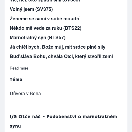
Volný jsem (SV375)
Ženeme se sami v sobě moudří
Někdo mě vede za ruku (BTS22)
Marnotratný syn (BTS57)
Já chtěl bych, Bože můj, mít srdce plné síly
Buď sláva Bohu, chvála Otci, který stvořil zemi
Read more
about Otče náš, jenž jsi na nebesích
Téma
Důvěra v Boha
1/3 Otče náš - Podobenství o marnotratném
synu