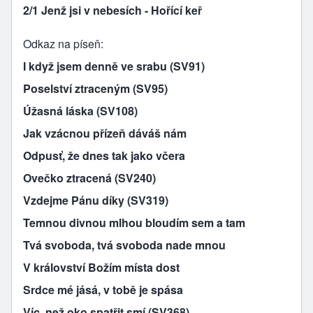
2/1 Jenž jsi v nebesích - Hořící keř
Odkaz na píseň
I když jsem denně ve srabu (SV91)
Poselství ztraceným (SV95)
Úžasná láska (SV108)
Jak vzácnou přízeň dáváš nám
Odpusť, že dnes tak jako včera
Ovečko ztracená (SV240)
Vzdejme Pánu díky (SV319)
Temnou divnou mlhou bloudím sem a tam
Tvá svoboda, tvá svoboda nade mnou
V království Božím místa dost
Srdce mé jásá, v tobě je spása
Víc, než oko spatřit smí (SV368)