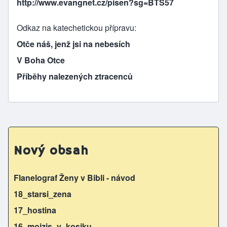
http://www.evangnet.cz/pisen?sg=BTS57
Odkaz na katechetickou přípravu
Otče náš, jenž jsi na nebesích
V Boha Otce
Příběhy nalezených ztracenců
Nový obsah
Flanelograf Ženy v Bibli - návod
18_starsi_zena
17_hostina
16_mojzis_v_kosiku