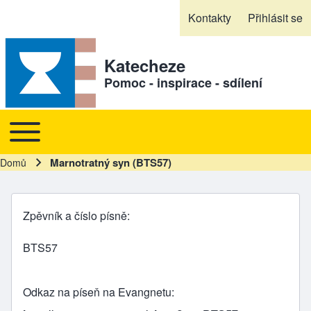
Skip to header
Skip to main navigation
Přejít k hlavnímu obsahu
Skip to footer
Kontakty
Přihlásit se
Sekundární odkazy
Katecheze
Pomoc - inspirace - sdílení
Toggle main menu
Hlavní navigace
Marnotratný syn (BTS57)
Domů
Drobečková navigace
Zpěvník a číslo písně
BTS57
Odkaz na píseň na Evangnetu