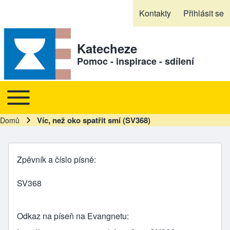
Skip to header
Skip to main navigation
Přejít k hlavnímu obsahu
Skip to footer
Kontakty
Přihlásit se
Sekundární odkazy
Katecheze
Pomoc - inspirace - sdílení
Toggle main menu
Hlavní navigace
Víc, než oko spatřit smí (SV368)
Domů
Drobečková navigace
Zpěvník a číslo písně
SV368
Odkaz na píseň na Evangnetu