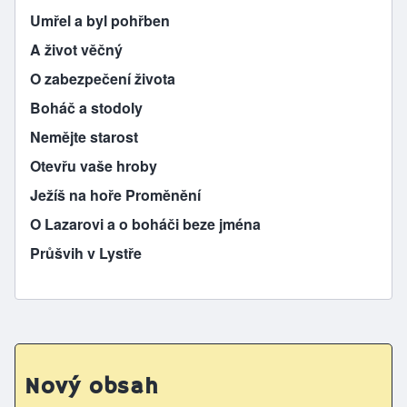
Umřel a byl pohřben
A život věčný
O zabezpečení života
Boháč a stodoly
Nemějte starost
Otevřu vaše hroby
Ježíš na hoře Proměnění
O Lazarovi a o boháči beze jména
Průšvih v Lystře
Nový obsah