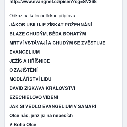
http://www.evangnet.cz/pisen?sg=SV368
Odkaz na katechetickou přípravu
JÁKOB USILUJE ZÍSKAT POŽEHNÁNÍ
BLAZE CHUDÝM, BĚDA BOHATÝM
MRTVÍ VSTÁVAJÍ A CHUDÝM SE ZVĚSTUJE
EVANGELIUM
JEŽÍŠ A HŘÍŠNICE
O ZAJIŠTĚNÍ
MODLÁŘSTVÍ LIDU
DAVID ZÍSKÁVÁ KRÁLOVSTVÍ
EZECHIELOVO VIDĚNÍ
JAK SI VEDLO EVANGELIUM V SAMAŘÍ
Otče náš, jenž jsi na nebesích
V Boha Otce