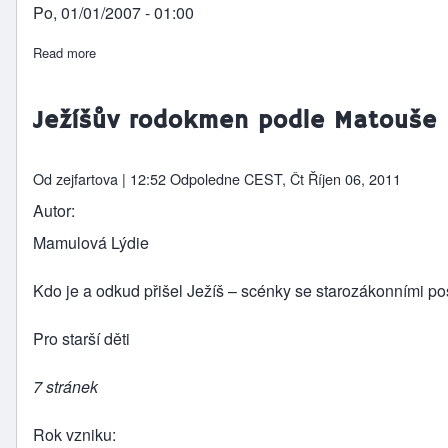
Po, 01/01/2007 - 01:00
Read more
about Alkohol (soubor textů)
Ježíšův rodokmen podle Matouše
Od
zejfartova
| 12:52 Odpoledne CEST, Čt Říjen 06, 2011
Autor
Mamulová Lýdie
Kdo je a odkud přišel Ježíš – scénky se starozákonními po
Pro starší děti
7 stránek
Rok vzniku