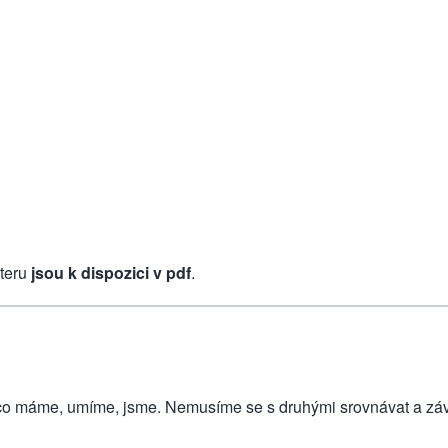
tří tvému bližnímu.
ateru
jsou k dispozici v pdf
.
 máme, umíme, jsme. Nemusíme se s druhými srovnávat a závid