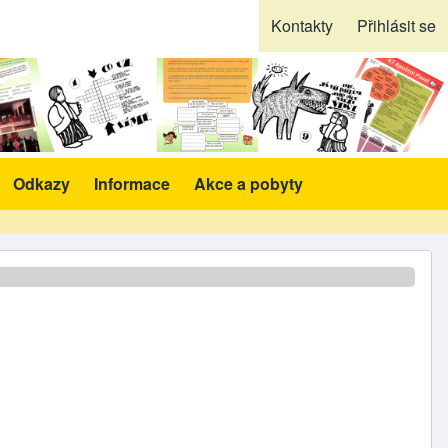
Kontakty
Přihlásit se
Odkazy
Informace
Akce a pobyty
likace a pomůcky sub-navigation