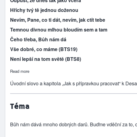
Odpusť, že dnes tak jako včera
Hříchy tvý tě jednou doženou
Nevím, Pane, co ti dát, nevím, jak ctít tebe
Temnou divnou mlhou bloudím sem a tam
Čeho třeba, Bůh nám dá
Vše dobré, co máme (BTS19)
Není lepší na tom světě (BTS8)
Read more
about Desáté přikázání: Nebudeš dychtit po ničem, co pa
Úvodní slovo a kapitola „Jak s přípravkou pracovat“ k Des
Téma
Bůh nám dává mnoho dobrých darů. Buďme vděční za to, co