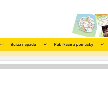
Burza nápadů
Publikace a pomůcky
y sub-navigation
Aktivity sub-navigation
Burza nápadů sub-navigation
Pub