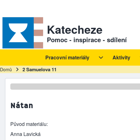
Skip to header
Skip to main navigation
Přejít k hlavnímu obsahu
Skip to footer
Sekundární odkazy
Katecheze
Pomoc - inspirace - sdílení
Pracovní materiály
Aktivity
Hlavní navigace
Pracovní materiál
2 Samuelova 11
Domů
Drobečková navigace
Nátan
Původ materiálu
Anna Lavická