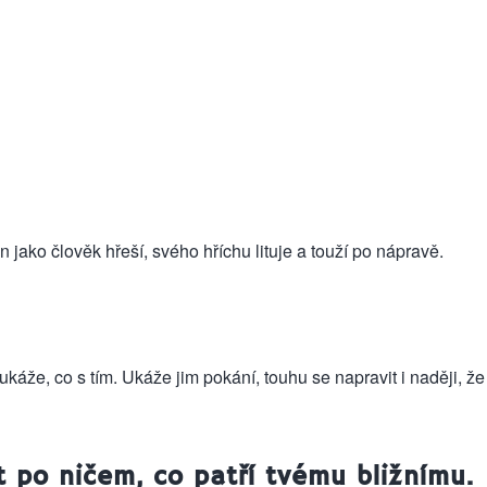
jako člověk hřeší, svého hříchu lituje a touží po nápravě.
káže, co s tím. Ukáže jim pokání, touhu se napravit i naději, že p
 po ničem, co patří tvému bližnímu.