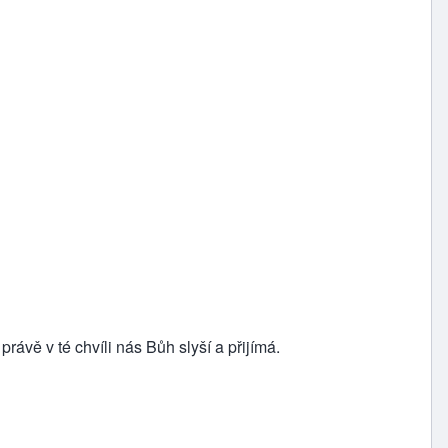
rávě v té chvíli nás Bůh slyší a přijímá.