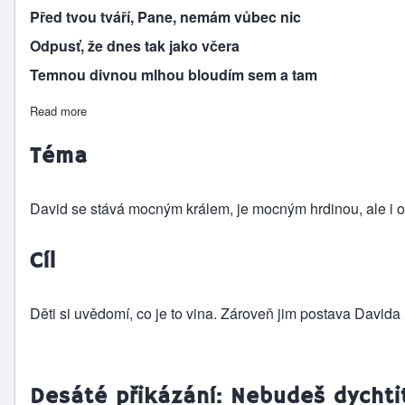
Před tvou tváří, Pane, nemám vůbec nic
Odpusť, že dnes tak jako včera
Temnou divnou mlhou bloudím sem a tam
Read more
about Davidova vina a pokání
Téma
David se stává mocným králem, je mocným hrdinou, ale i on 
Cíl
Děti si uvědomí, co je to vina. Zároveň jim postava Davida u
Desáté přikázání: Nebudeš dychtit