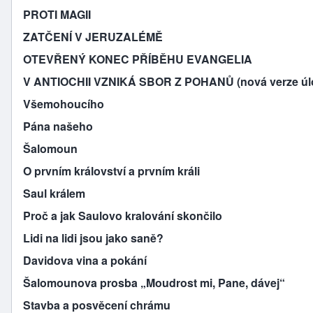
PROTI MAGII
ZATČENÍ V JERUZALÉMĚ
OTEVŘENÝ KONEC PŘÍBĚHU EVANGELIA
V ANTIOCHII VZNIKÁ SBOR Z POHANŮ (nová verze úl
Všemohoucího
Pána našeho
Šalomoun
O prvním království a prvním králi
Saul králem
Proč a jak Saulovo kralování skončilo
Lidi na lidi jsou jako saně?
Davidova vina a pokání
Šalomounova prosba „Moudrost mi, Pane, dávej“
Stavba a posvěcení chrámu