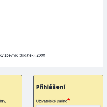
cký zpěvník (dodatek), 2000
Přihlášení
hry,
Uživatelské jméno