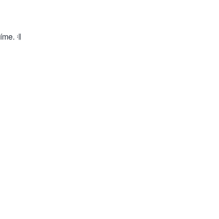
íme. 𝄇