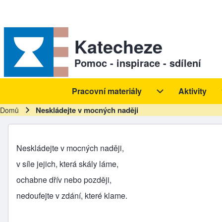
Skip to header
Skip to main navigation
Přejít k hlavnímu obsahu
Skip to footer
Sekundární odkazy
Katecheze
Pomoc - inspirace - sdílení
Pracovní materiály
Aktivity
Hlavní navigace
Pracovní materiál
Neskládejte v mocných naději
Domů
Drobečková navigace
Neskládejte v mocných naději,
v síle jejich, která skály láme,
ochabne dřív nebo později,
nedoufejte v zdání, které klame.