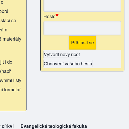
 o
obré
Heslo
 stačí se
 vám
é materiály
Vytvořit nový účet
it i do
Obnovení vašeho hesla
(např.
vními listy
ní formulář
 církvi
ew tab)
Evangelická teologická fakulta
(opens in new tab)