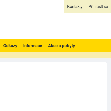
Kontakty
Přihlásit se
Odkazy
Informace
Akce a pobyty
likace a pomůcky sub-navigation