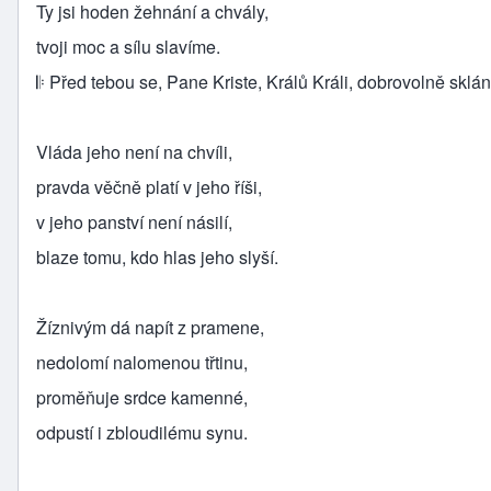
Ty jsi hoden žehnání a chvály,
tvoji moc a sílu slavíme.
𝄆 Před tebou se, Pane Kriste, Králů Králi, dobrovolně sklán
Vláda jeho není na chvíli,
pravda věčně platí v jeho říši,
v jeho panství není násilí,
blaze tomu, kdo hlas jeho slyší.
Žíznivým dá napít z pramene,
nedolomí nalomenou třtinu,
proměňuje srdce kamenné,
odpustí i zbloudilému synu.