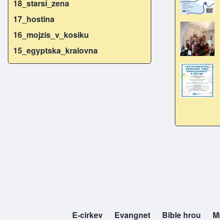
18_starsi_zena
17_hostina
16_mojzis_v_kosiku
15_egyptska_kralovna
E-cirkev
(opens in new tab)
Evangnet
(opens in new tab)
Bible hrou
(opens in new t
M
(o