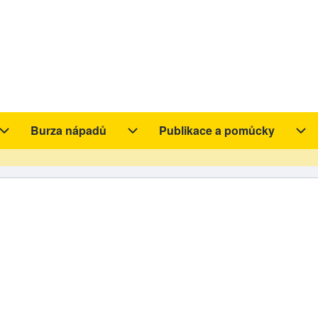
Burza nápadů
Publikace a pomůcky
y sub-navigation
Aktivity sub-navigation
Burza nápadů sub-navigation
Pub