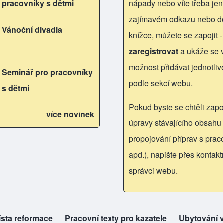
pracovníky s dětmi
nápady nebo víte třeba jen
zajímavém odkazu nebo d
Vánoční divadla
knížce, můžete se zapojit -
zaregistrovat
a ukáže se
možnost přidávat jednotliv
Seminář pro pracovníky
podle sekcí webu.
s dětmi
Pokud byste se chtěli zapoj
více novinek
úpravy stávajícího obsahu 
propojování příprav s praco
apd.), napište přes kontakt
správci webu.
ab)
ísta reformace
pens in new tab)
Pracovní texty pro kazatele
(opens in new tab)
Ubytování v
(opens in n