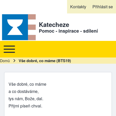
Skip to header
Skip to main navigation
Přejít k hlavnímu obsahu
Skip to footer
Kontakty
Přihlásit se
Sekundární odkazy
Katecheze
Pomoc - inspirace - sdílení
Toggle main menu
Hlavní navigace
Vše dobré, co máme (BTS19)
Domů
Drobečková navigace
Vše dobré, co máme
a co dostáváme,
tys nám, Bože, dal.
Přijmi píseň chval.