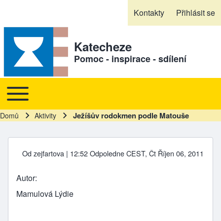
Skip to header
Skip to main navigation
Přejít k hlavnímu obsahu
Skip to footer
Kontakty
Přihlásit se
Sekundární odkazy
Katecheze
Pomoc - inspirace - sdílení
Toggle main menu
Hlavní navigace
Ježíšův rodokmen podle Matouše
Domů
Aktivity
Drobečková navigace
Od
zejfartova
| 12:52 Odpoledne CEST, Čt Říjen 06, 2011
Autor
Mamulová Lýdie