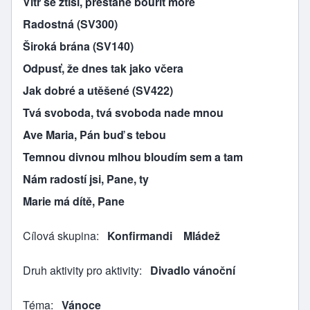
Vítr se ztiší, přestane bouřit moře
Radostná (SV300)
Široká brána (SV140)
Odpusť, že dnes tak jako včera
Jak dobré a utěšené (SV422)
Tvá svoboda, tvá svoboda nade mnou
Ave Maria, Pán buď s tebou
Temnou divnou mlhou bloudím sem a tam
Nám radostí jsi, Pane, ty
Marie má dítě, Pane
Cílová skupina
Konfirmandi
Mládež
Druh aktivity pro aktivity
Divadlo vánoční
Téma
Vánoce