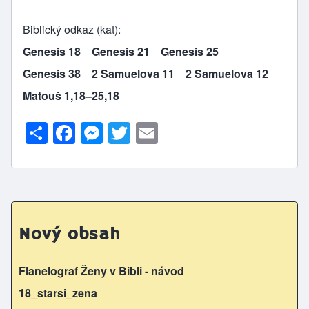
Biblický odkaz (kat)
Genesis 18
Genesis 21
Genesis 25
Genesis 38
2 Samuelova 11
2 Samuelova 12
Matouš 1,18–25,18
S
F
M
T
E
h
a
e
w
m
ar
c
s
itt
ai
e
e
s
er
l
b
e
Nový obsah
o
n
o
g
Flanelograf Ženy v Bibli - návod
k
er
18_starsi_zena