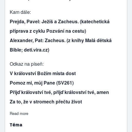
Kam dále
Prejda, Pavel: Ježíš a Zacheus. (katechetická
příprava z cyklu Pozvání na cestu)
Alexander, Pat: Zacheus. (z knihy Malá dětská
Bible; deti.vira.cz)
Odkaz na píseň
V království Božím místa dost
Pomoz mi, můj Pane (SV261)
Přijď království tvé, přijď království tvé, amen
Za to, že v stromech přečtu život
Read more
about Zacheus (v království Božím místa dost)
Téma