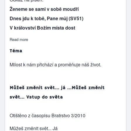
Ženeme se sami v sobě moudří
Dnes jdu k tobě, Pane můj (SV51)
V království Božím místa dost
Read more
about Zacheus (den reformace)
Téma
Milost k nám přichází a proměňuje náš život.
Můžeš změnit svět... já ...Můžeš změnit
svět... Vstup do světa
Otištěno z časopisu Bratrstvo 3/2010
Můžeš změnit svět... Já