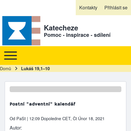
Skip to header
Skip to main navigation
Přejít k hlavnímu obsahu
Skip to footer
Kontakty
Přihlásit se
Sekundární odkazy
Katecheze
Pomoc - inspirace - sdílení
Toggle main menu
Hlavní navigace
Lukáš 19,1–10
Domů
Drobečková navigace
Postní "adventní" kalendář
Od
PaSt
| 12:09 Dopoledne CET, Čt Únor 18, 2021
Autor