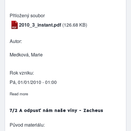
Přiložený soubor
2010_3_instant.pdf
(126.68 KB)
Autor
Medková, Marie
Rok vzniku
Pá, 01/01/2010 - 01:00
Read more
about Můžeš změnit svět... já ...Můžeš změnit svět... Vs
7/2 A odpusť nám naše viny - Zacheus
Původ materiálu