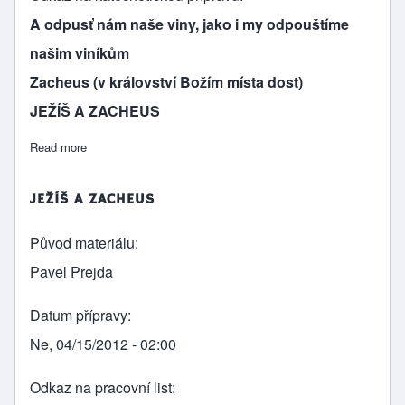
A odpusť nám naše viny, jako i my odpouštíme
našim viníkům
Zacheus (v království Božím místa dost)
JEŽÍŠ A ZACHEUS
Read more
about 7/2 A odpusť nám naše viny - Zacheus
JEŽÍŠ A ZACHEUS
Původ materiálu
Pavel Prejda
Datum přípravy
Ne, 04/15/2012 - 02:00
Odkaz na pracovní list