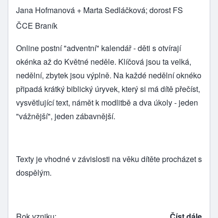
Jana Hofmanová + Marta Sedláčková; dorost FS
ČCE Braník
Online postní "adventní" kalendář - děti s otvírají
okénka až do Květné neděle. Klíčová jsou ta velká,
nedělní, zbytek jsou výplně. Na každé nedělní oknéko
připadá krátký biblický úryvek, který si má dítě přečíst,
vysvětlující text, námět k modlitbě a dva úkoly - jeden
"vážnější", jeden zábavnější.
Texty je vhodné v závislosti na věku dítěte procházet s
dospělým.
Rok vzniku
Číst dále