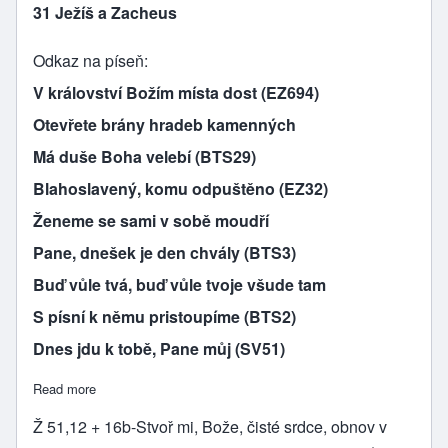
31 Ježíš a Zacheus
Odkaz na píseň
V království Božím místa dost (EZ694)
Otevřete brány hradeb kamenných
Má duše Boha velebí (BTS29)
Blahoslavený, komu odpuštěno (EZ32)
Ženeme se sami v sobě moudří
Pane, dnešek je den chvály (BTS3)
Buď vůle tvá, buď vůle tvoje všude tam
S písní k němu pristoupíme (BTS2)
Dnes jdu k tobě, Pane můj (SV51)
Read more
about JEŽÍŠ A ZACHEUS
Ž 51,12 + 16b-Stvoř mi, Bože, čisté srdce, obnov v