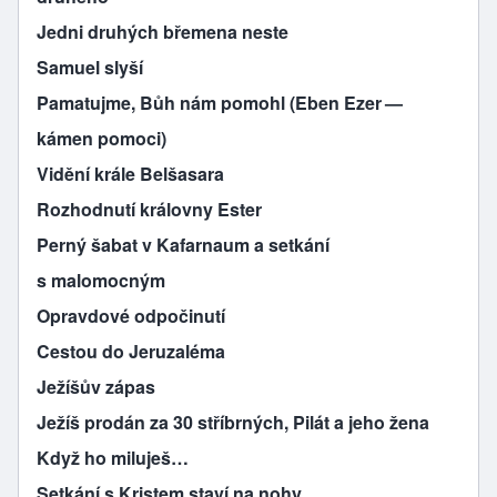
Jedni druhých břemena neste
Samuel slyší
Pamatujme, Bůh nám pomohl (Eben Ezer —
kámen pomoci)
Vidění krále Belšasara
Rozhodnutí královny Ester
Perný šabat v Kafarnaum a setkání
s malomocným
Opravdové odpočinutí
Cestou do Jeruzaléma
Ježíšův zápas
Ježíš prodán za 30 stříbrných, Pilát a jeho žena
Když ho miluješ…
Setkání s Kristem staví na nohy