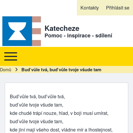
Skip to header
Skip to main navigation
Přejít k hlavnímu obsahu
Skip to footer
Kontakty
Přihlásit se
Sekundární odkazy
Katecheze
Pomoc - inspirace - sdílení
Toggle main menu
Hlavní navigace
Buď vůle tvá, buď vůle tvoje všude tam
Domů
Drobečková navigace
Buď vůle tvá, buď vůle tvá,
buď vůle tvoje všude tam,
kde chudé trápí nouze, hlad, v boji musí umírat,
buď vůle tvoje všude tam,
kde jiní mají všeho dost, vládne mír a lhostejnost,