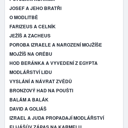
JOSEF A JEHO BRATŘI
O MODLITBĚ
FARIZEUS A CELNÍK
JEŽÍŠ A ZACHEUS
POROBA IZRAELE A NAROZENÍ MOJŽÍŠE
MOJŽÍŠ NA ORÉBU
HOD BERÁNKA A VYVEDENÍ Z EGYPTA
MODLÁŘSTVÍ LIDU
VYSLÁNÍ A NÁVRAT ZVĚDŮ
BRONZOVÝ HAD NA POUŠTI
BALÁM A BALÁK
DAVID A GOLIÁŠ
IZRAEL A JUDA PROPADAJÍ MODLÁŘSTVÍ
ELIJÁŠŮV ZÁPAS NA KARMELU