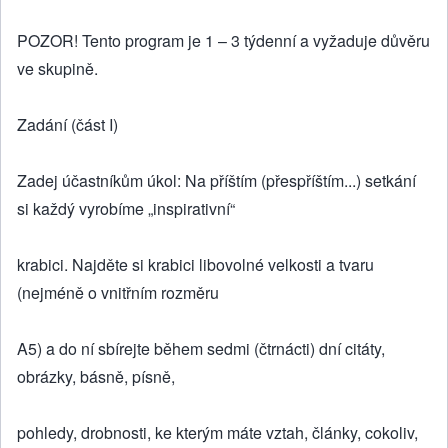
POZOR! Tento program je 1 – 3 týdenní a vyžaduje důvěru
ve skupině.
Zadání (část I)
Zadej účastníkům úkol: Na příštím (přespříštím...) setkání
si každý vyrobíme „inspirativní“
krabici. Najděte si krabici libovolné velkosti a tvaru
(nejméně o vnitřním rozměru
A5) a do ní sbírejte během sedmi (čtrnácti) dní citáty,
obrázky, básně, písně,
pohledy, drobnosti, ke kterým máte vztah, články, cokoliv,