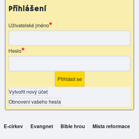
Přihlášení
Uživatelské jméno
Heslo
Vytvořit nový účet
Obnovení vašeho hesla
E-cirkev
(opens in new tab)
Evangnet
(opens in new tab)
Bible hrou
(opens in new tab)
Místa reformace
(opens in new tab)
top-odkazy