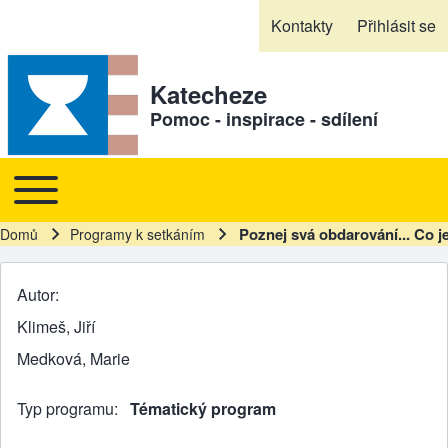
Skip to header
Skip to main navigation
Přejít k hlavnímu obsahu
Skip to footer
Kontakty
Přihlásit se
Sekundární odkazy
Katecheze
Pomoc - inspirace - sdílení
Toggle main menu
Hlavní navigace
Poznej svá obdarování... Co je
Domů
Programy k setkáním
Drobečková navigace
Autor
Klimeš, Jiří
Medková, Marie
Typ programu
Tématický program