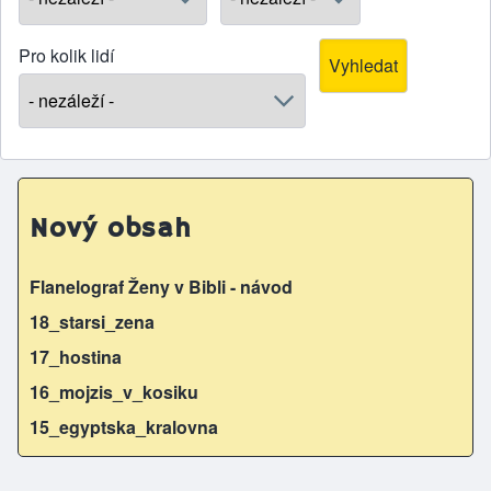
Pro kolik lidí
Nový obsah
Flanelograf Ženy v Bibli - návod
18_starsi_zena
17_hostina
16_mojzis_v_kosiku
15_egyptska_kralovna