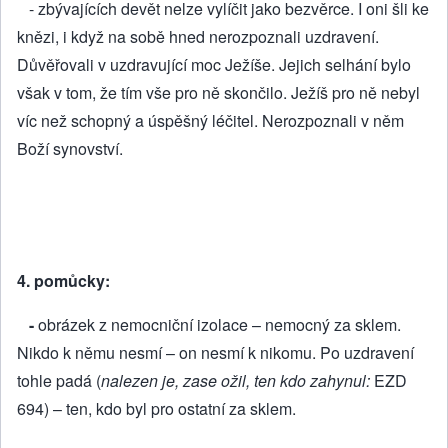
- zbývajících devět nelze vylíčit jako bezvěrce. I oni šli ke
knězi, i když na sobě hned neroz­poz­nali uzdravení.
Důvěřovali v uzdravující moc Ježíše. Jejich selhání bylo
však v tom, že tím vše pro ně skončilo. Ježíš pro ně nebyl
víc než schopný a úspěšný léčitel. Nerozpoznali v něm
Boží synovství.
4. pomůcky:
-
obrázek z nemocniční izolace – nemocný za sklem.
Nikdo k němu nesmí – on nesmí k nikomu. Po uzdravení
tohle padá (
nalezen je, zase ožil, ten kdo zahynul:
EZD
694) – ten, kdo byl pro ostatní za sklem.