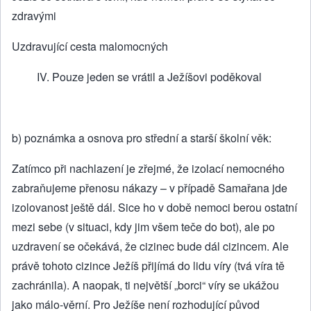
zdravými
Uzdravující cesta malomocných
IV. Pouze jeden se vrátil a Ježíšovi poděkoval
b) poznámka a osnova pro střední a starší školní věk:
Zatímco při nachlazení je zřejmé, že izolací nemocného
zabraňujeme přenosu nákazy – v případě Samařana jde
izolovanost ještě dál. Sice ho v době nemoci berou ostatní
mezi sebe (v situaci, kdy jim všem teče do bot), ale po
uzdravení se očekává, že cizinec bude dál cizincem. Ale
právě tohoto cizince Ježíš přijímá do lidu víry (tvá víra tě
zachránila). A naopak, ti největší „borci“ víry se ukážou
jako málo-věrní. Pro Ježíše není rozhodující původ