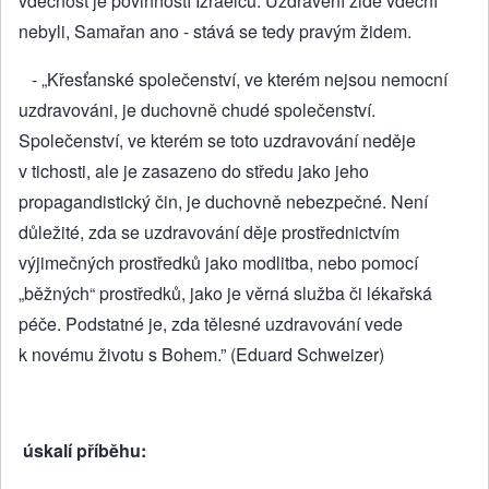
vděčnost je povinností Izraelců. Uzdravení židé vděční
nebyli, Samařan ano - stává se tedy pravým židem.
- „Křesťanské společenství, ve kterém nejsou nemocní
uzdravováni, je duchovně chudé spole­čen­ství.
Společenství, ve kterém se toto uzdravování neděje
v tichosti, ale je zasazeno do středu jako jeho
propagandistický čin, je duchovně nebezpečné. Není
důležité, zda se uzdravování děje prostřednictvím
výjimečných prostředků jako modlitba, nebo pomocí
„běžných“ prostředků, jako je věrná služba či lékařská
péče. Podstatné je, zda tělesné uzdravování vede
k novému životu s Bohem.” (Eduard Schweizer)
úskalí příběhu: