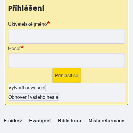
Přihlášení
Uživatelské jméno
Heslo
Vytvořit nový účet
Obnovení vašeho hesla
E-cirkev
(opens in new tab)
Evangnet
(opens in new tab)
Bible hrou
(opens in new tab)
Místa reformace
(opens in new tab)
top-odkazy