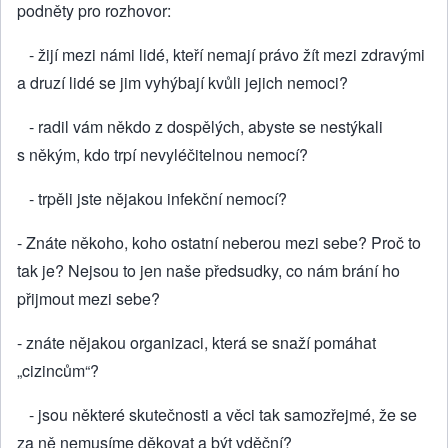
podněty pro rozhovor:
- žijí mezi námi lidé, kteří nemají právo žít mezi zdravými
a druzí lidé se jim vyhýbají kvůli jejich nemoci?
- radil vám někdo z dospělých, abyste se nestýkali
s někým, kdo trpí nevy­léčitelnou nemo­cí?
- trpěli jste nějakou infekční nemocí?
- Znáte někoho, koho ostatní neberou mezi sebe? Proč to
tak je? Nejsou to jen naše předsudky, co nám brání ho
přijmout mezi sebe?
- znáte nějakou organizaci, která se snaží pomáhat
„cizincům“?
- jsou některé skutečnosti a věci tak samozřejmé, že se
za ně nemusíme děkovat a být vděč­ní?