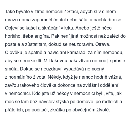
Také býváte v zimě nemocní? Stačí, abych si v silném
mrazu doma zapomněl čepici nebo šálu, a nachladím se.
Objeví se kašel a škrábání v krku. Anebo ještě něco
horšího, třeba angína. Pak není jiná možnost než zalézt do
postele a zůstat tam, dokud se neuzdravím. Otrava.
Člověku je špatně a navíc ani kamarádi za ním nemohou,
aby se nenakazili. Mít takovou nakažlivou nemoc je prostě
smůla. Dokud se neuzdraví, vypadává nemocný
z normálního života. Někdy, když je nemoc hodně vážná,
zavřou takového člověka dokonce na zvláštní oddělení
v nemocnici. Kdo jste už někdy v nemocnici byli, víte, jak
moc se tam bez návštěv stýská po domově, po rodičích a
přátelích, po počítači, zkrátka po obyčejném životě.