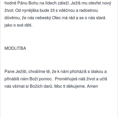
hodně Pánu Bohu na lidech záleží. Ježíš mu otevřel nový
život. Od nynějška bude žít s vděčnou a radostnou
důvěrou, že nás nebeský Otec má rád a se o nás stará
jako o své děti.
MODLITBA
Pane Ježíši, chválíme tě, že k nám přicházíš s láskou a
přinášíš nám Boží pomoc. Proměňuješ náš život a učíš
nás všímat si Božích darů. Moc ti děkujeme. Amen