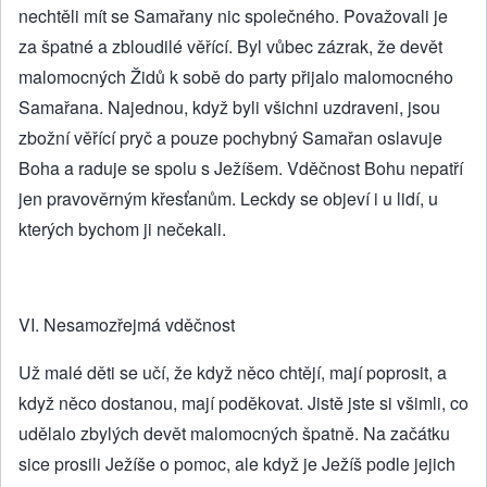
nechtěli mít se Samařany nic společného. Považovali je
za špatné a zbloudilé věřící. Byl vůbec zázrak, že devět
malomocných Židů k sobě do party přijalo malomocného
Samařana. Najednou, když byli všichni uzdraveni, jsou
zbožní věřící pryč a pouze pochybný Samařan oslavuje
Boha a raduje se spolu s Ježíšem. Vděčnost Bohu nepatří
jen pravověrným křesťanům. Leckdy se objeví i u lidí, u
kterých bychom ji nečekali.
VI. Nesamozřejmá vděčnost
Už malé děti se učí, že když něco chtějí, mají poprosit, a
když něco dostanou, mají poděkovat. Jistě jste si všimli, co
udělalo zbylých devět malomocných špatně. Na začátku
sice prosili Ježíše o pomoc, ale když je Ježíš podle jejich