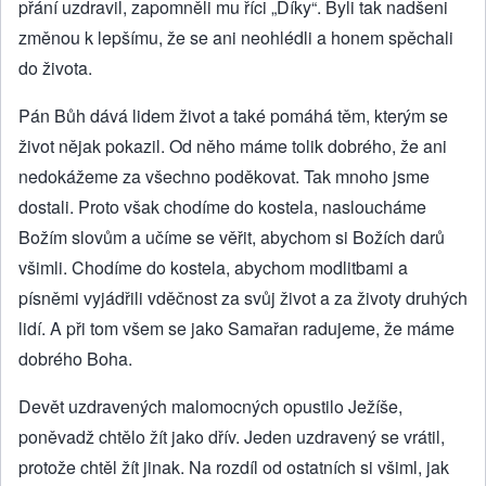
přání uzdravil, zapomněli mu říci „Díky“. Byli tak nadšeni
změnou k lepšímu, že se ani neohlédli a honem spěchali
do života.
Pán Bůh dává lidem život a také pomáhá těm, kterým se
život nějak pokazil. Od něho máme tolik dobrého, že ani
nedokážeme za všechno poděkovat. Tak mnoho jsme
dostali. Proto však chodíme do kostela, nasloucháme
Božím slovům a učíme se věřit, abychom si Božích darů
všimli. Chodíme do kostela, abychom modlitbami a
písněmi vyjádřili vděčnost za svůj život a za životy druhých
lidí. A při tom všem se jako Samařan radujeme, že máme
dobrého Boha.
Devět uzdravených malomocných opustilo Ježíše,
poněvadž chtělo žít jako dřív. Jeden uzdravený se vrátil,
protože chtěl žít jinak. Na rozdíl od ostatních si všiml, jak