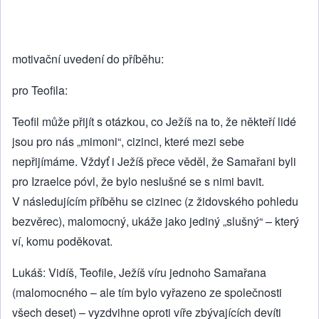
motivační uvedení do příběhu:
pro Teofila:
Teofil může přijít s otázkou, co Ježíš na to, že někteří lidé
jsou pro nás „mimoni“, cizinci, které mezi sebe
nepřijímáme. Vždyť i Ježíš přece věděl, že Samařani byli
pro Izraelce póvl, že bylo neslušné se s nimi bavit.
V následujícím příběhu se cizinec (z židovského pohledu
bezvěrec), malomocný, ukáže jako jediný „slušný“ – který
ví, komu poděkovat.
Lukáš: Vidíš, Teofile, Ježíš víru jednoho Samařana
(malomocného – ale tím bylo vyřazeno ze společnosti
všech deset) – vyzdvihne oproti víře zbývajících devíti