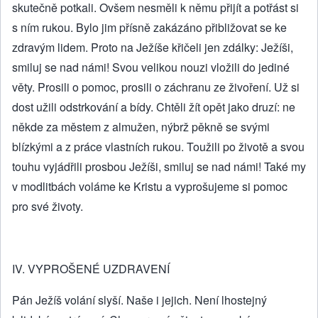
skutečně potkali. Ovšem nesměli k němu přijít a potřást si
s ním rukou. Bylo jim přísně zakázáno přibližovat se ke
zdravým lidem. Proto na Ježíše křičeli jen zdálky: Ježíši,
smiluj se nad námi! Svou velikou nouzi vložili do jediné
věty. Prosili o pomoc, prosili o záchranu ze živoření. Už si
dost užili odstrkování a bídy. Chtěli žít opět jako druzí: ne
někde za městem z almužen, nýbrž pěkně se svými
blízkými a z práce vlastních rukou. Toužili po životě a svou
touhu vyjádřili prosbou Ježíši, smiluj se nad námi! Také my
v modlitbách voláme ke Kristu a vyprošujeme si pomoc
pro své životy.
IV. VYPROŠENÉ UZDRAVENÍ
Pán Ježíš volání slyší. Naše i jejich. Není lhostejný