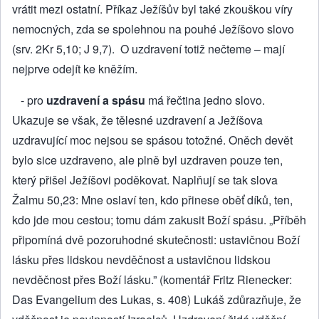
vrátit mezi ostatní. Příkaz Ježíšův byl také zkouškou víry
nemocných, zda se spolehnou na pouhé Ježíšovo slovo
(srv. 2Kr 5,10; J 9,7). O uzdravení totiž nečteme – mají
nejprve odejít ke kněžím.
- pro
uzdravení a spásu
má řečtina jedno slovo.
Ukazuje se však, že tělesné uzdravení a Ježíšo­va
uzdravující moc nejsou se spásou totožné. Oněch devět
bylo sice uzdraveno, ale plně byl uzdraven pouze ten,
který přišel Ježíšovi poděkovat. Naplňují se tak slova
Žalmu 50,23: Mne oslaví ten, kdo přinese oběť díků, ten,
kdo jde mou cestou; tomu dám zakusit Boží spásu. „Pří­běh
připomíná dvě pozoruhodné skutečnosti: ustavičnou Boží
lásku přes lidskou nevděčnost a ustavičnou lidskou
nevděčnost přes Boží lásku.” (komentář Fritz Rienecker:
Das Evangelium des Lukas, s. 408) Lukáš zdůrazňuje, že