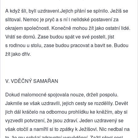
A když šli, byli uzdraveni.Jejich přání se splnilo. Ježíš se
slitoval. Nemoc je pryč a s ní i nelidské postavení za
okrajem společnosti. Konečně mohou žít jako ostatní lidé.
Vrátí se domů. Zase budou spát ve své posteli, jíst
s rodinou u stolu, zase budou pracovat a bavit se. Budou
žít jako dřív.
V. VDĚČNÝ SAMAŘAN
Dokud malomocné spojovala nouze, drželi pospolu.
Jakmile se však uzdravili, jejich cesty se rozdělily. Devět
jich dál kráčelo na odbornou prohlídku ke kněžím, aby si
vyzvedli potvrzení, že jsou zdraví. Jeden uzdravený se
však otočil a namířil si to zpátky k Ježíšovi. Nic nedbal na
to, že mu schází zdravotní vysvědčení. Zažil přeci cosi