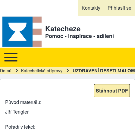
Skip to header
Skip to main navigation
Přejít k hlavnímu obsahu
Skip to footer
Kontakty
Přihlásit se
Sekundární odkazy
Katecheze
Pomoc - inspirace - sdílení
Toggle main menu
Hlavní navigace
UZDRAVENÍ DESETI MALO
Domů
Katechetické přípravy
Drobečková navigace
Stáhnout PDF
Původ materiálu
Jiří Tengler
Pořadí v lekci