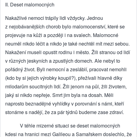
II. Deset malomocných
Nakažlivé nemoci trápily lidi vždycky. Jednou
z nejobávanějších chorob bylo malomocenství, které se
projevuje na kůži a později i na svalech. Malomocné
neuměl nikdo léčit a nikdo je také nechtěl mít mezi sebou.
Nakažení museli opustit rodinu i město. Žili stranou od lidí
v různých jeskyních a zpustlých domech. Ale nebyl to
pořádný život. Byli nemocní a zesláblí, pracovat nemohli
(kdo by si jejich výrobky koupil?), přežívali hlavně díky
milodarům soucitných lidí. Žili jenom na půl, žili životem,
jaký si nikdo nepřeje. Smrt jim byla na dosah. Měli
naprosto beznadějné vyhlídky v porovnání s námi, kteří
stonáme s nadějí, že za pár týdnů budeme zase zdraví.
V téhle mizerné situaci se deset malomocných
kdesi na hranici mezi Galileou a Samařskem doslechlo, že