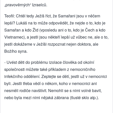
„pravověrných“ Izraelců.
Teofil: Chtěl tedy Ježíš říct, že Samařani jsou v něčem
lepší? Lukáš na to může odpovědět, že nejde o to, kdo je
Samařan a kdo Žid (vposledu ani o to, kdo je Čech a kdo
Vietnamec), a jestli jsou někteří lepší už vůbec ne, ale o to,
jestli dokážeme v Ježíši rozpoznat nejen doktora, ale
Božího syna.
- Uvést děti do problému izolace člověka od okolní
společnosti můžete také příkladem z nemocničního
infekčního oddělení. Zeptejte se dětí, jestli už v nemocnici
byli. Jestli třeba vědí o někom, koho v nemocnici ani
nesměli rodiče navštívit. Nemohli se s nimi volně bavit,
nebo byla mezi nimi nějaká zábrana (tlusté sklo atp.).