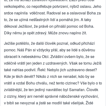
velkolepého, co nepotřebuje potvrzení, nýbrž oslavu. Jeho
srdce naplnila vděčnost. Radoval se a oslavoval Boha za
to, že se ujímá nešťastných lidí a pomáhá jim. A taky
děkoval Ježíšovi, že právě on přináší pomoc od Boha.
Díky němu je opět zdravý. Může znovu naplno žít.
Ježíše potěšilo, že další člověk poznal, odkud přichází
pomoc. Náš Pán si vždycky přál, aby se lidé s důvěrou
obraceli k nebeskému Otci. Zvláštní ovšem bylo, že se
vděčně vrátil jen jeden z uzdravených. Však se tomu Ježíš
také nahlas podivil. Řekl: Nebylo jich uzdraveno deset?
Kde je těch devět? Nikdo z nich se nenašel, kdo by se
vrátil a vzdal Bohu chválu, než tento cizinec? Vše bylo o to
zvláštnější, že ten jediný navrátilec byl Samařan. Člověk
z ciziny, který ani neměl správné náboženské vychování,
v bibli se nevyznal a jistě se modlil také všelijak. Židé