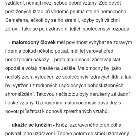
vzdálení, nemají mezi sebou dobré vztahy. Zde devět
postižených Izraelců vědomě přijímá stejně nemoc­ného
Samařana, ačkoli by se ho stranili, kdyby byli všichni
zdraví. Také se po uzdravení jejich společenství rozpadá.
-
malomocný člověk
měl povinnost vyhýbat se zdravým
lidem a pokud někoho potkal, měl jej varovat před
nebezpečím nákazy – proto malomocní zůstávají stát
opodál a volají hlasitě na Ježíše. Malomocný byl jako
nečistý zcela vyloučen ze společenství zdravých lidí, a tak
byl vytržen i z rodinných i společných bohoslužebných
shromáždění. Takovou nečisto­tou byly narušeny základní
lidské vztahy. Uzdrave­ním malomocenství dává Ježíš
novou příležitost k obnově zpřetrhaných vztahů.
-
ukažte se kněžím -
Kněz uzdraveného prohlédl a
potvrdil jeho uzdravení. Teprve potom se směl uzdravený