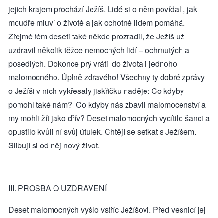
jejich krajem prochází Ježíš. Lidé si o něm povídali, jak
moudře mluví o životě a jak ochotně lidem pomáhá.
Zřejmě těm deseti také někdo prozradil, že Ježíš už
uzdravil několik těžce nemocných lidí – ochrnutých a
posedlých. Dokonce prý vrátil do života i jednoho
malomocného. Úplně zdravého! Všechny ty dobré zprávy
o Ježíši v nich vykřesaly jiskřičku naděje: Co kdyby
pomohl také nám?! Co kdyby nás zbavil malomocenství a
my mohli žít jako dřív? Deset malomocných vycítilo šanci a
opustilo kvůli ní svůj útulek. Chtějí se setkat s Ježíšem.
Slibují si od něj nový život.
III. PROSBA O UZDRAVENÍ
Deset malomocných vyšlo vstříc Ježíšovi. Před vesnicí jej