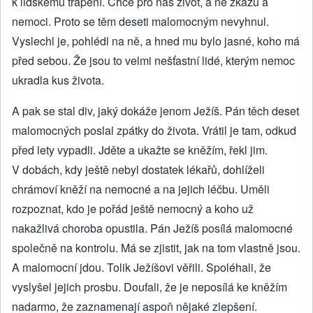
k lidskému trápení. Chce pro nás život, a ne zkázu a
nemoci. Proto se těm deseti malomocným nevyhnul.
Vyslechl je, pohlédl na ně, a hned mu bylo jasné, koho má
před sebou. Že jsou to velmi nešťastní lidé, kterým nemoc
ukradla kus života.
A pak se stal div, jaký dokáže jenom Ježíš. Pán těch deset
malomocných poslal zpátky do života. Vrátil je tam, odkud
před lety vypadli. Jděte a ukažte se kněžím, řekl jim.
V dobách, kdy ještě nebyl dostatek lékařů, dohlíželi
chrámoví kněží na nemocné a na jejich léčbu. Uměli
rozpoznat, kdo je pořád ještě nemocný a koho už
nakažlivá choroba opustila. Pán Ježíš posílá malomocné
společně na kontrolu. Má se zjistit, jak na tom vlastně jsou.
A malomocní jdou. Tolik Ježíšovi věřili. Spoléhali, že
vyslyšel jejich prosbu. Doufali, že je neposílá ke kněžím
nadarmo, že zaznamenají aspoň nějaké zlepšení.