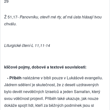
29
Ž 51,17-
Panovníku, otevři mé rty, ať má ústa hlásají tvou
chválu.
Liturgické čtení-L 11,11-14
klíčové pojmy, dobové a textové souvislosti:
- Příběh
nalézáme v bibli pouze v Lukášově evangeliu.
Jádrem sdělení je skutečnost, že z deseti uzdravených
bylo devět nevděčných Izraelců a jeden Samařan, který
svou vděčnost projevil. Příběh také ukazuje, jak nouze
dokáže spojit lidi, kteří za běžných podmínek jsou si