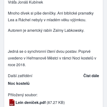
Vráťa Jonáš Kubínek
Mnoho dívek si píše deníčky. Ani biblické pramatky
Lea a Ráchel nebyly v mladém věku výjimkou.
Autorem je americký rabín Zalmy Labkowsky.
Jedná se o synchronní čtení dvou postav. Poprvé
uvedeno v Heřmanově Městci v rámci Noci kostelů v
roce 2018.
Další zatřídění
Číst dále
Noc kostelů
Přiložený soubor
Lein deníček.pdf
(87.27 KB)