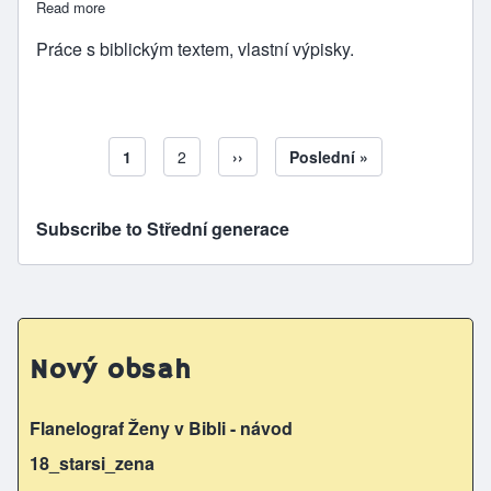
Read more
about Vlastní poznámky ke čtení Bible
Práce s biblickým textem, vlastní výpisky.
Aktuální stránka
1
Page
2
Následující stránka
››
Poslední stránka
Poslední »
Pagination
Subscribe to Střední generace
Nový obsah
Flanelograf Ženy v Bibli - návod
18_starsi_zena