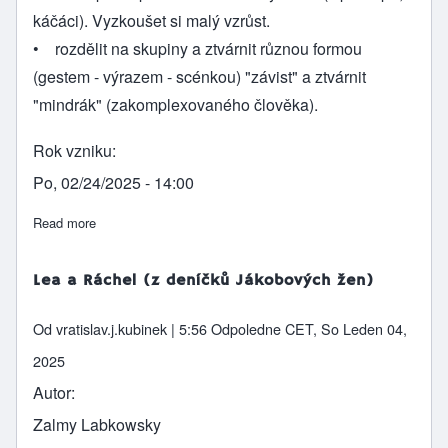
káčáci). Vyzkoušet si malý vzrůst.
• rozdělit na skupiny a ztvárnit různou formou
(gestem - výrazem - scénkou) "závist" a ztvárnit
"mindrák" (zakomplexovaného člověka).
Rok vzniku
Po, 02/24/2025 - 14:00
Read more
about Zacheus
Lea a Ráchel (z deníčků Jákobových žen)
Od
vratislav.j.kubinek
| 5:56 Odpoledne CET, So Leden 04,
2025
Autor
Zalmy Labkowsky