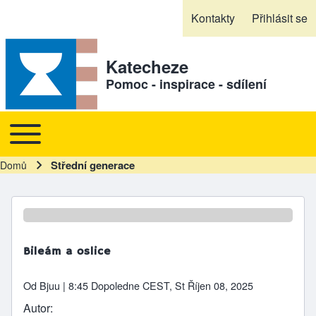
Skip to header
Skip to main navigation
Přejít k hlavnímu obsahu
Skip to footer
Kontakty
Přihlásit se
Sekundární odkazy
Katecheze
Pomoc - inspirace - sdílení
Toggle main menu
Hlavní navigace
Střední generace
Domů
Drobečková navigace
Bileám a oslice
Od
Bjuu
| 8:45 Dopoledne CEST, St Říjen 08, 2025
Autor