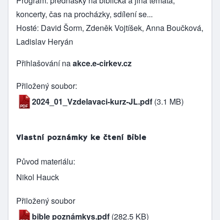
Program: přednášky na biblická a jiná témata,
koncerty, čas na procházky, sdílení se...
Hosté: David Šorm, Zdeněk Vojtíšek, Anna Boučková,
Ladislav Heryán
Přihlašování na
akce.e-cirkev.cz
Přiložený soubor
2024_01_Vzdelavaci-kurz-JL.pdf
(3.1 MB)
Vlastní poznámky ke čtení Bible
Původ materiálu
Nikol Hauck
Přiložený soubor
bible poznámkys.pdf
(282.5 KB)