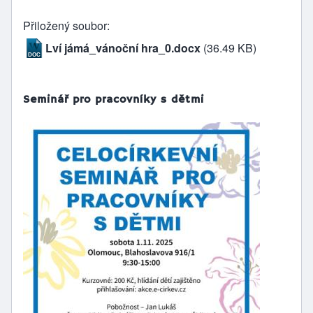
Přiložený soubor
Lví jámá_vánoční hra_0.docx
(36.49 KB)
Seminář pro pracovníky s dětmi