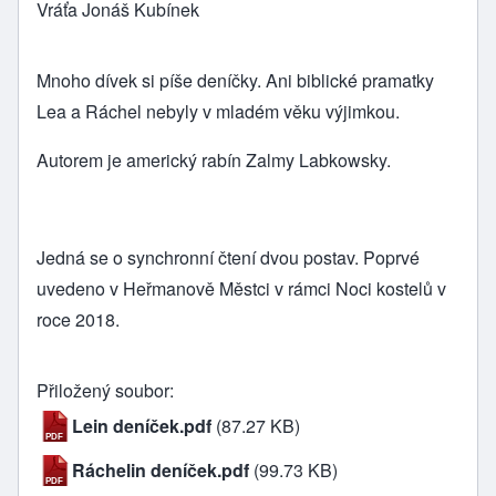
Vráťa Jonáš Kubínek
Mnoho dívek si píše deníčky. Ani biblické pramatky
Lea a Ráchel nebyly v mladém věku výjimkou.
Autorem je americký rabín Zalmy Labkowsky.
Jedná se o synchronní čtení dvou postav. Poprvé
uvedeno v Heřmanově Městci v rámci Noci kostelů v
roce 2018.
Přiložený soubor
Lein deníček.pdf
(87.27 KB)
Ráchelin deníček.pdf
(99.73 KB)