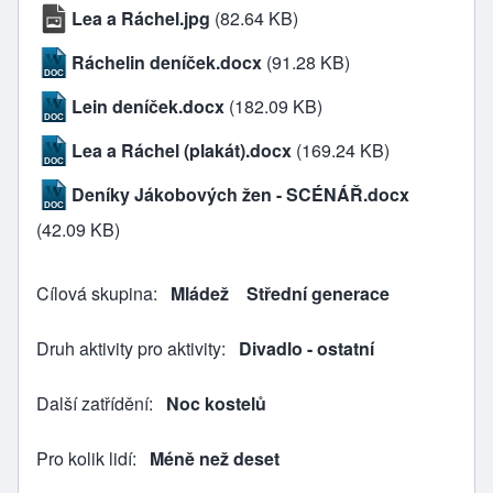
Lea a Ráchel.jpg
(82.64 KB)
Ráchelin deníček.docx
(91.28 KB)
Lein deníček.docx
(182.09 KB)
Lea a Ráchel (plakát).docx
(169.24 KB)
Deníky Jákobových žen - SCÉNÁŘ.docx
(42.09 KB)
Cílová skupina
Mládež
Střední generace
Druh aktivity pro aktivity
Divadlo - ostatní
Další zatřídění
Noc kostelů
Pro kolik lidí
Méně než deset