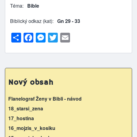
Téma
Bible
Biblický odkaz (kat)
Gn 29 - 33
S
F
M
T
E
h
a
e
w
m
ar
c
s
itt
ai
e
e
s
er
l
b
e
Nový obsah
o
n
o
g
Flanelograf Ženy v Bibli - návod
k
er
18_starsi_zena
17_hostina
16_mojzis_v_kosiku