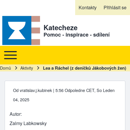
Skip to header
Skip to main navigation
Přejít k hlavnímu obsahu
Skip to footer
Kontakty
Přihlásit se
Sekundární odkazy
Katecheze
Pomoc - inspirace - sdílení
Toggle main menu
Hlavní navigace
Lea a Ráchel (z deníčků Jákobových žen)
Domů
Aktivity
Drobečková navigace
Od
vratislav.j.kubinek
| 5:56 Odpoledne CET, So Leden
04, 2025
Autor
Zalmy Labkowsky