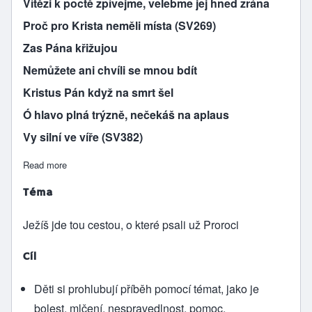
Vítězi k poctě zpívejme, velebme jej hned zrána
Proč pro Krista neměli místa (SV269)
Zas Pána křižujou
Nemůžete ani chvíli se mnou bdít
Kristus Pán když na smrt šel
Ó hlavo plná trýzně, nečekáš na aplaus
Vy silní ve víře (SV382)
Read more
about Ježíš prodán za 30 stříbrných, Pilát a jeho žena
Téma
Ježíš jde tou cestou, o které psali už Proroci
Cíl
Děti si prohlubují příběh pomocí témat, jako je
bolest, mlčení, nespravedlnost, pomoc.