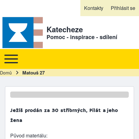
Skip to header
Skip to main navigation
Přejít k hlavnímu obsahu
Skip to footer
Kontakty
Přihlásit se
Sekundární odkazy
Katecheze
Pomoc - inspirace - sdílení
Toggle main menu
Hlavní navigace
Matouš 27
Domů
Drobečková navigace
Ježíš prodán za 30 stříbrných, Pilát a jeho
žena
Původ materiálu