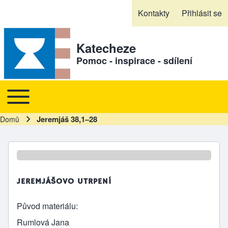
Skip to header
Skip to main navigation
Přejít k hlavnímu obsahu
Skip to footer
Kontakty
Přihlásit se
Sekundární odkazy
Katecheze
Pomoc - inspirace - sdílení
Toggle main menu
Hlavní navigace
Jeremjáš 38,1–28
Domů
Drobečková navigace
JEREMJÁŠOVO UTRPENÍ
Původ materiálu
Rumlová Jana