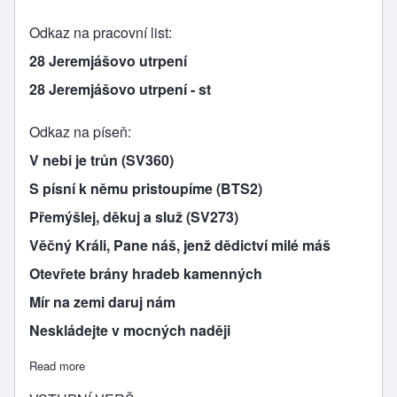
Odkaz na pracovní list
28 Jeremjášovo utrpení
28 Jeremjášovo utrpení - st
Odkaz na píseň
V nebi je trůn (SV360)
S písní k němu pristoupíme (BTS2)
Přemýšlej, děkuj a služ (SV273)
Věčný Králi, Pane náš, jenž dědictví milé máš
Otevřete brány hradeb kamenných
Mír na zemi daruj nám
Neskládejte v mocných naději
Read more
about JEREMJÁŠOVO UTRPENÍ