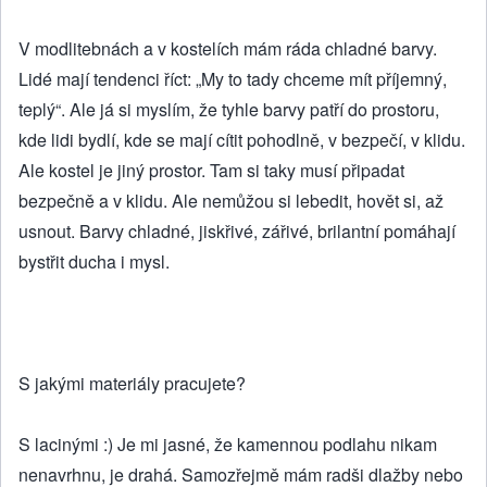
V modlitebnách a v kostelích mám ráda chladné barvy.
Lidé mají tendenci říct: „My to tady chceme mít příjemný,
teplý“. Ale já si myslím, že tyhle barvy patří do prostoru,
kde lidi bydlí, kde se mají cítit pohodlně, v bezpečí, v klidu.
Ale kostel je jiný prostor. Tam si taky musí připadat
bezpečně a v klidu. Ale nemůžou si lebedit, hovět si, až
usnout. Barvy chladné, jiskřivé, zářivé, brilantní pomáhají
bystřit ducha i mysl.
S jakými materiály pracujete?
S lacinými :) Je mi jasné, že kamennou podlahu nikam
nenavrhnu, je drahá. Samozřejmě mám radši dlažby nebo