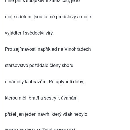
mne příliš subjektivní záležitost, je to
moje sdělení, jsou to mé představy a moje
vyjádření svědectví víry.
Pro zajímavost: například na Vinohradech
staršovstvo požádalo členy sboru
o náměty k obrazům. Po uplynutí doby,
kterou měli bratři a sestry k úvahám,
přišel jen jeden návrh, který však nebylo