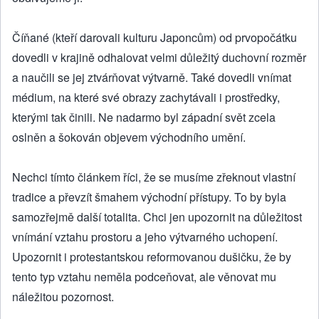
Číňané (kteří darovali kulturu Japoncům) od prvopočátku
dovedli v krajině odhalovat velmi důležitý duchovní rozměr
a naučili se jej ztvárňovat výtvarně. Také dovedli vnímat
médium, na které své obrazy zachytávali i prostředky,
kterými tak činili. Ne nadarmo byl západní svět zcela
oslněn a šokován objevem východního umění.
Nechci tímto článkem říci, že se musíme zřeknout vlastní
tradice a převzít šmahem východní přístupy. To by byla
samozřejmě další totalita. Chci jen upozornit na důležitost
vnímání vztahu prostoru a jeho výtvarného uchopení.
Upozornit i protestantskou reformovanou dušičku, že by
tento typ vztahu neměla podceňovat, ale věnovat mu
náležitou pozornost.