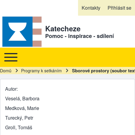
Skip to header
Skip to main navigation
Přejít k hlavnímu obsahu
Skip to footer
Kontakty
Přihlásit se
Sekundární odkazy
Katecheze
Pomoc - inspirace - sdílení
Toggle main menu
Hlavní navigace
Sborové prostory (soubor tex
Domů
Programy k setkáním
Drobečková navigace
Autor
Veselá, Barbora
Medková, Marie
Turecký, Petr
Groll, Tomáš