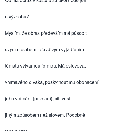
Co má obraz v kostele za úkol? Jde jen
o výzdobu?
Myslím, že obraz především má působit
svým obsahem, pravdivým vyjádřením
tématu výtvarnou formou. Má oslovovat
vnímavého diváka, poskytnout mu obohacení
jeho vnímání (poznání), citlivost
jiným způsobem než slovem. Podobně