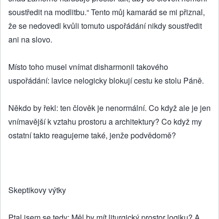
soustředit na modlitbu.“ Tento můj kamarád se mi přiznal,
že se nedovedl kvůli tomuto uspořádání nikdy soustředit
ani na slovo.
Místo toho musel vnímat disharmonii takového
uspořádání: lavice nelogicky blokují cestu ke stolu Páně.
Někdo by řekl: ten člověk je nenormální. Co když ale je jen
vnímavější k vztahu prostoru a architektury? Co když my
ostatní takto reagujeme také, jenže podvědomě?
Skeptikovy výtky
Ptal jsem se tedy: Měl by mít liturgický prostor logiku? A