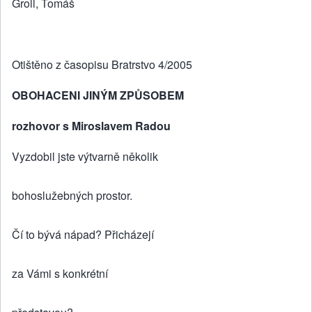
Groll, Tomáš
Otištěno z časopisu Bratrstvo 4/2005
OBOHACENI JINÝM ZPŮSOBEM
rozhovor s Miroslavem Radou
Vyzdobil jste výtvarně několik
bohoslužebných prostor.
Čí to bývá nápad? Přicházejí
za Vámi s konkrétní