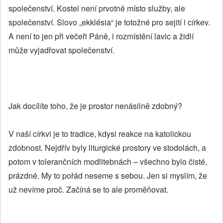
společenství. Kostel není prvotně místo služby, ale
společenství. Slovo „ekklésia“ je totožné pro sejití i církev.
A není to jen při večeři Páně, i rozmístění lavic a židlí
může vyjadřovat společenství.
Jak docílíte toho, že je prostor nenásilně zdobný?
V naší církvi je to tradice, kdysi reakce na katolickou
zdobnost. Nejdřív byly liturgické prostory ve stodolách, a
potom v tolerančních modlitebnách – všechno bylo čisté,
prázdné. My to pořád neseme s sebou. Jen si myslím, že
už nevíme proč. Začíná se to ale proměňovat.