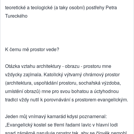
teoretické a teologické (a taky osobní) postřehy Petra
Tureckého
K čemu mě prostor vede?
Otázka vztahu architektury - obrazu - prostoru mne
vždycky zajímala. Katolický výtvarný chrámový prostor
(architektura, uspořádání prostoru, sochařská výzdoba,
umístění obrazů) mne pro svou bohatou a úctyhodnou
tradici vždy nutil k porovnávání s prostorem evangelickým.
Jeden můj vnímavý kamarád kdysi poznamenal:
„Evangelický kostel se třemi řadami lavic v hlavní lodi
snad záměrně narušuje prostor tak, aby se člověk nemohl