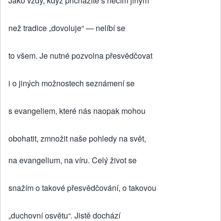
Jako vždy, když přicházíte s něčím jiným
než tradice „dovoluje“ — nelíbí se
to všem. Je nutné pozvolna přesvědčovat
i o jiných možnostech seznámení se
s evangeliem, které nás naopak mohou
obohatit, zmnožit naše pohledy na svět,
na evangelium, na víru. Celý život se
snažím o takové přesvědčování, o takovou
„duchovní osvětu“. Jistě dochází