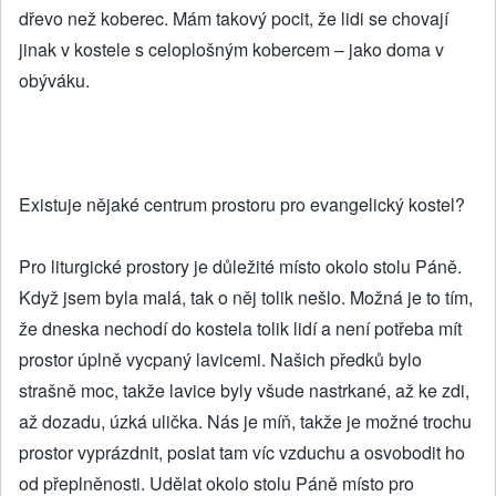
dřevo než koberec. Mám takový pocit, že lidi se chovají
jinak v kostele s celoplošným kobercem – jako doma v
obýváku.
Existuje nějaké centrum prostoru pro evangelický kostel?
Pro liturgické prostory je důležité místo okolo stolu Páně.
Když jsem byla malá, tak o něj tolik nešlo. Možná je to tím,
že dneska nechodí do kostela tolik lidí a není potřeba mít
prostor úplně vycpaný lavicemi. Našich předků bylo
strašně moc, takže lavice byly všude nastrkané, až ke zdi,
až dozadu, úzká ulička. Nás je míň, takže je možné trochu
prostor vyprázdnit, poslat tam víc vzduchu a osvobodit ho
od přeplněnosti. Udělat okolo stolu Páně místo pro