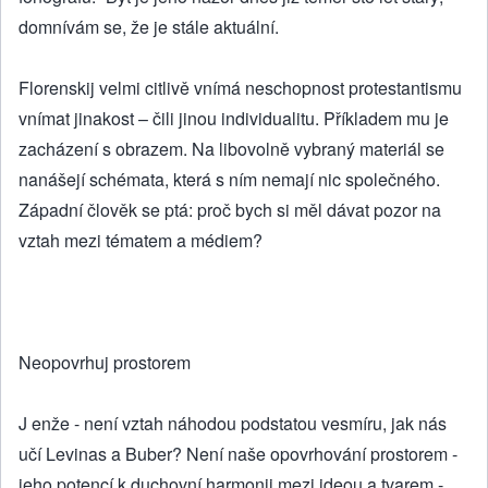
domnívám se, že je stále aktuální.
Florenskij velmi citlivě vnímá neschopnost protestantismu
vnímat jinakost – čili jinou individualitu. Příkladem mu je
zacházení s obrazem. Na libovolně vybraný materiál se
nanášejí schémata, která s ním nemají nic společného.
Západní člověk se ptá: proč bych si měl dávat pozor na
vztah mezi tématem a médiem?
Neopovrhuj prostorem
J enže - není vztah náhodou podstatou vesmíru, jak nás
učí Levinas a Buber? Není naše opovrhování prostorem -
jeho potencí k duchovní harmonii mezi ideou a tvarem -