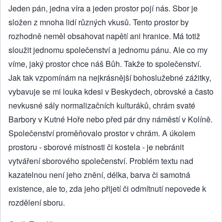
Jeden pán, jedna víra a jeden prostor pojí nás. Sbor je
složen z mnoha lidí různých vkusů. Tento prostor by
rozhodně neměl obsahovat napětí ani hranice. Má totiž
sloužit jednomu společenství a jednomu pánu. Ale co my
víme, jaký prostor chce náš Bůh. Takže to společenství.
Jak tak vzpomínám na nejkrásnější bohoslužebné zážitky,
vybavuje se mi louka kdesi v Beskydech, obrovské a často
nevkusné sály normalizačních kulturáků, chrám svaté
Barbory v Kutné Hoře nebo před pár dny náměstí v Kolíně.
Společenství proměňovalo prostor v chrám. A úkolem
prostoru - sborové místnosti či kostela - je nebránit
vytváření sborového společenství. Problém textu nad
kazatelnou není jeho znění, délka, barva či samotná
existence, ale to, zda jeho přijetí či odmítnutí nepovede k
rozdělení sboru.