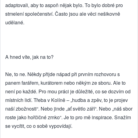
adaptovali, aby to aspoň nějak bylo. To bylo dobré pro
stmelení společenství. Často jsou ale věci nešikovně
udělané.
A hned víte, jak na to?
Ne, to ne. Někdy přijde nápad při prvním rozhovoru s
panem farářem, kurátorem nebo někým ze sboru. Ale to
není po každé. Pro mou práci je důležité, co se dozvím od
místních lidí. Třeba v Kolíně – „hudba a zpěv, to je projev
naší zbožnosti“. Nebo jinde „ať světlo září“. Nebo „náš sbor
roste jako hořčičné zrnko“. Je to pro mě inspirace. Snažím
se vycítit, co o sobě vypovídají.