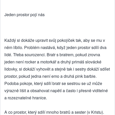
Jeden prostor pojí nás
Každý si dokáže upravit svůj pokojíček tak, aby se mu v
něm líbilo. Problém nastává, když jeden prostor sdílí dva
lidé. Třeba sourozenci. Bratr s bratrem, pokud zrovna
jeden není rocker a motorkář a druhý primáš slovácké
lidovky, si dokáží vyhovět a stejně tak i sestry dokáží sdílet
prostor, pokud jedna není emo a druhá pink barbie.
Podoba pokoje, který sdílí bratr se sestrou se už může
výrazně lišit a obsahovat napětí a často i přesně viditelné
a rozeznatelné hranice.
A co prostor, který sdílí mnoho bratrů a sester (v Kristu).