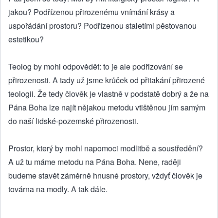
jakou? Podřízenou přirozenému vnímání krásy a
uspořádání prostoru? Podřízenou staletími pěstovanou
estetikou?
Teolog by mohl odpovědět: to je ale podřizování se
přirozenosti. A tady už jsme krůček od přitakání přirozené
teologii. Že tedy člověk je vlastně v podstatě dobrý a že na
Pána Boha lze najít nějakou metodu vtištěnou jím samým
do naší lidské-pozemské přirozenosti.
Prostor, který by mohl napomoci modlitbě a soustředění?
A už tu máme metodu na Pána Boha. Nene, raději
budeme stavět záměrně hnusné prostory, vždyť člověk je
továrna na modly. A tak dále.