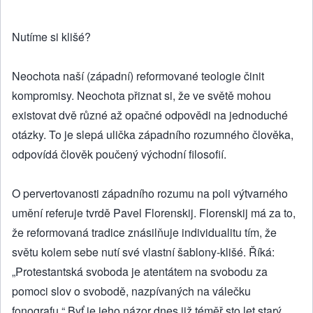
Nutíme si klišé?
Neochota naší (západní) reformované teologie činit
kompromisy. Neochota přiznat si, že ve světě mohou
existovat dvě různé až opačné odpovědi na jednoduché
otázky. To je slepá ulička západního rozumného člověka,
odpovídá člověk poučený východní filosofií.
O pervertovanosti západního rozumu na poli výtvarného
umění referuje tvrdě Pavel Florenskij. Florenskij má za to,
že reformovaná tradice znásilňuje individualitu tím, že
světu kolem sebe nutí své vlastní šablony-klišé. Říká:
„Protestantská svoboda je atentátem na svobodu za
pomoci slov o svobodě, nazpívaných na válečku
fonografu.“ Byť je jeho názor dnes již téměř sto let starý,