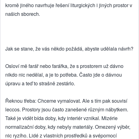
kromě jiného navrhuje řešení liturgických i jiných prostor v
našich sborech.
Jak se stane, že vás někdo požádá, abyste udělala návrh?
Osloví mě farář nebo farářka, že s prostorem už dávno
nikdo nic nedělal, a je to potřeba. Často jde o dávnou
úpravu a teď to strašně zestárlo.
Řeknou třeba: Chceme vymalovat. Ale s tím pak souvisí
leccos. Prostory jsou často zanešené různým nábytkem.
Také je vidět bída doby, kdy interiér vznikal. Mizérie
normalizační doby, kdy nebyly materiály. Omezený výběr,
nic ryzího. Lidé z vlastních prostředků a svépomocí