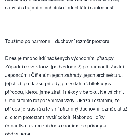
souvisí s bujením technicko-industriální společnosti.
Toužíme po harmonii – duchovní rozměr prostoru
Dnes je mnoho lidí nadšených východními přístupy.
Západní člověk touží (podvědomě?) po harmonii. Závidí
Japoncům i Číňanům jejich zahrady, jejich architekturu,
jejich cit pro krásu přírody, pro vztah architektury s
přírodou, kterou jsme ztratili někdy v baroku. Ne všichni.
Umělci tento rozpor vnímali vždy. Ukázali ostatním, že
příroda je krásná a je v ní přítomný duchovní rozměr, ať už
si o tom protestant myslí cokoli. Nakonec - díky
romantismu v umění dnes chodíme do přírody a
obdivujeme ji.