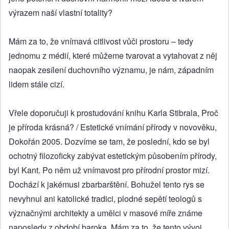
výrazem naší vlastní totality?
Mám za to, že vnímavá citlivost vůči prostoru – tedy
jednomu z médií, které můžeme tvarovat a vytahovat z něj
naopak zesílení duchovního významu, je nám, západním
lidem stále cizí.
Vřele doporučuji k prostudování knihu Karla Stibrala, Proč
je příroda krásná? / Estetické vnímání přírody v novověku,
Dokořán 2005. Dozvíme se tam, že poslední, kdo se byl
ochotný filozoficky zabývat estetickým působením přírody,
byl Kant. Po něm už vnímavost pro přírodní prostor mizí.
Dochází k jakémusi zbarbarštění. Bohužel tento rys se
nevyhnul ani katolické tradici, plodné sepětí teologů s
význačnými architekty a umělci v masové míře známe
naposledy z období baroka. Mám za to, že tento vývoj