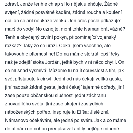
zdraví. Jenže tenhle chlap si to nějak ulehčuje. Žádné
svíjení, žádné posvátné kadění, žádná roucha a koulení
očí, on se ani neukáže venku. Jen přes posla přikazuje:
marš do vody! No uznejte, mohl tohle Náman brát vážně?
Tenhle obyčejný civilní pokyn, připomínající vojenský
rozkaz? Taky že se uráží. Čekal jsem všechno, ale
takovouhle pitomost ne! Doma máme stokrát lepší řeky,
než je zdejší stoka Jordán, ještě bych v ní něco chytil. On
se mi snad vysmívá! Můžeme tu najít souvislost s tím, jak
svět přistupuje k církvi. Jedni od nás čekají veliká gesta,
jiní naopak žádná gesta, jedni čekají tajemné obřady, jiní
zase pouze občanskou slušnost, jedni záchranu
zhovadilého světa, jiní zase ukojení zastydlých
náboženských potřeb. Inspiruje tu Elíša: Jistě zná
Námanovo očekávání, ale jedná po svém. Jak a co máme
dělat nám nemohou předpisovat ani ty nejlépe míněné