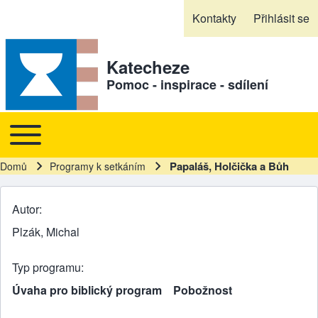
Skip to header
Skip to main navigation
Přejít k hlavnímu obsahu
Skip to footer
Kontakty
Přihlásit se
Sekundární odkazy
Katecheze
Pomoc - inspirace - sdílení
Toggle main menu
Hlavní navigace
Papaláš, Holčička a Bůh
Domů
Programy k setkáním
Drobečková navigace
Autor
Plzák, Michal
Typ programu
Úvaha pro biblický program
Pobožnost