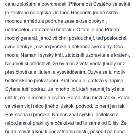
cenu zploštění a povrchnosti. Přítomnost Svatého ve světě
je zastřeně nelogická. Jednou Hospodin jedná skrze
mocnou armádu a podruhé zase skrze otrokyni,
nedospělou ohroženou holčičku. O tom je náš Příběh:
mocný generál, jehož všichni poslouchají, teď poslouchá
svou otrokyni, cizího proroka a nakonec své sluhy. Oba
mocní, Náman i syrský král, ztotožnili uzdravitele s králem.
Neuměli si představit, že by moc života vedla jinudy než
přes člověka s titulem a vysvědčením. Ozývá se tu motiv
betlémského překvapení. Král běduje, protože v dopise
Syřana tuší podraz. Je mnoho lidí, kteří neumějí slyšet a
číst to, co je řečeno a psáno. Pořád čtou mezi řádky. Pořád
ve všem vidí něco jiného: úskok, podvod, to není jen tak.
Pak scéna u proroka. Náman znal syrské léčitelské a
náboženské praktiky a očekával teď to samé od Elíšy. Že
bude mávat rukou k posvátnému místu, působit na boha