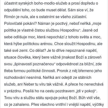
účastnit syrských boho-modlo-služeb a prosí dopředu o
odpuštění toho, co bude muset dělat. Sám sice ví, že
Rimón je nula, ale s ostatními se všeho zúčastní.
Polovičaté pokání? Náman je poctivý, neboť neříká „moje
politika je vlastně čistou službou Hospodinu“. Jasně od
sebe odlišuje moc, která nepochází z tohoto světa a moc,
která hýbe politickou arénou. Chce sloužit Hospodinu, ale
také své zemi. Co dělat? Je to dříve nepoznané napětí,
situace člověka, který bere vážně jinakost Boží a zároveň
svou „špinavostí poznačenou“ odpovědnost za bližní, zde
třeba formou politické činnosti. Prorok z něj břemeno jeho
rozhodování nesnímá. Neříká ani odejdi ze státních
služeb, ani Neber tu víru tak vážně. A přece ho nenechává
v prázdnu. Posílá ho na cestu pozdravem „jdi v pokoji“.
Tvou víru a službu státu spojuje pokoj Boží. Bůh vidí vše,
co je zahaleno. Přes všechno vnitřní i vnější napětí, výčitky