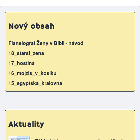
Nový obsah
Flanelograf Ženy v Bibli - návod
18_starsi_zena
17_hostina
16_mojzis_v_kosiku
15_egyptska_kralovna
Aktuality