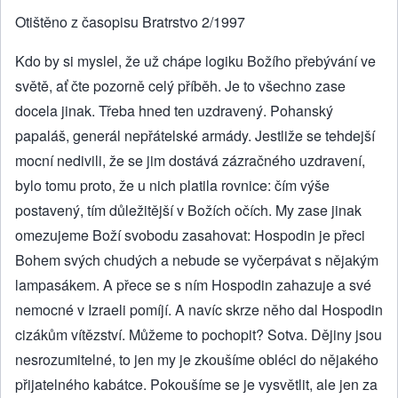
Otištěno z časopisu Bratrstvo 2/1997
Kdo by si myslel, že už chápe logiku Božího přebývání ve
světě, ať čte pozorně celý příběh. Je to všechno zase
docela jinak. Třeba hned ten uzdravený. Pohanský
papaláš, generál nepřátelské armády. Jestliže se tehdejší
mocní nedivili, že se jim dostává zázračného uzdravení,
bylo tomu proto, že u nich platila rovnice: čím výše
postavený, tím důležitější v Božích očích. My zase jinak
omezujeme Boží svobodu zasahovat: Hospodin je přeci
Bohem svých chudých a nebude se vyčerpávat s nějakým
lampasákem. A přece se s ním Hospodin zahazuje a své
nemocné v Izraeli pomíjí. A navíc skrze něho dal Hospodin
cizákům vítězství. Můžeme to pochopit? Sotva. Dějiny jsou
nesrozumitelné, to jen my je zkoušíme obléci do nějakého
přijatelného kabátce. Pokoušíme se je vysvětlit, ale jen za