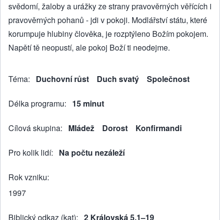
svědomí, žaloby a urážky ze strany pravověrných věřících i
pravověrných pohanů - jdi v pokoji. Modlářství státu, které
korumpuje hlubiny člověka, je rozptýleno Božím pokojem.
Napětí tě neopustí, ale pokoj Boží ti neodejme.
Téma
Duchovní růst
Duch svatý
Společnost
Délka programu
15 minut
Cílová skupina
Mládež
Dorost
Konfirmandi
Pro kolik lidí
Na počtu nezáleží
Rok vzniku
1997
Biblický odkaz (kat)
2 Královská 5,1–19