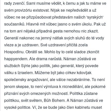
rady zvenčí. Sami musíme vědět, k čemu a jak tu máme ve
svém provizóriu existovat. Nijak se nepředvádět a už
vůbec ne se přizpůsobovat představám našich 'syrských'
současníků. Hlavně mít vůbec jasno o svém úkolu. Pak už
na tom ani nějaká případná gesta nemohou nic zkazit.
Generál nakonec na jemný nátlak svých sluhů do té vody
vleze a je uzdraven. Své uzdravení přičítá zcela
Hospodinu. Obrátil se. Mohlo by to celé sladce zkončit
happyendem. Ale drama narůstá. Náman zůstává ve
službách Sýrie jako politik, jako generál, který povede
válku s Izraelem. Můžeme být jako církev kdovíjak
společensky angažovaní, ale válce nezabráníme. To není
jenom skepse, to není výmluva k nicnedělání, ale pokorné
přiznání svých omezených možností. Politika zůstane
politikou, svět světem, Bůh Bohem. A Náman zůstává ve
vysoké politice. Ví, že se bude jako člen kabinetu muset