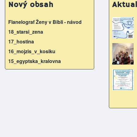
b
e
Nový obsah
Aktual
o
n
o
g
Flanelograf Ženy v Bibli - návod
k
er
18_starsi_zena
17_hostina
16_mojzis_v_kosiku
15_egyptska_kralovna