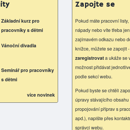
ity
Zapojte se
Základní kurz pro
Pokud máte pracovní listy, 
pracovníky s dětmi
nápady nebo víte třeba jen
zajímavém odkazu nebo d
Vánoční divadla
knížce, můžete se zapojit -
zaregistrovat
a ukáže se
možnost přidávat jednotliv
Seminář pro pracovníky
podle sekcí webu.
s dětmi
Pokud byste se chtěli zapoj
více novinek
úpravy stávajícího obsahu 
propojování příprav s praco
apd.), napište přes kontakt
správci webu.