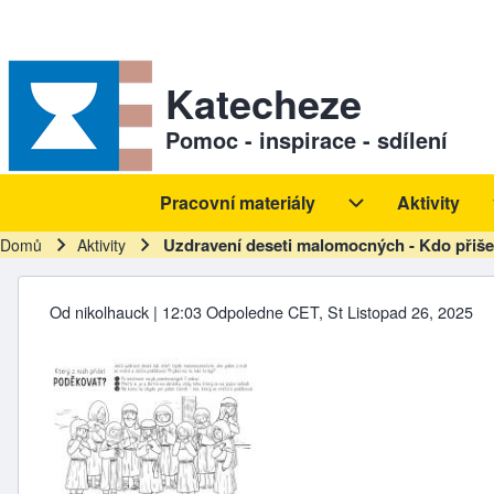
Skip to header
Skip to main navigation
Přejít k hlavnímu obsahu
Skip to footer
Sekundární odkazy
Katecheze
Pomoc - inspirace - sdílení
Pracovní materiály
Aktivity
Hlavní navigace
Pracovní materiál
Uzdravení deseti malomocných - Kdo přiše
Domů
Aktivity
Drobečková navigace
Od
nikolhauck
| 12:03 Odpoledne CET, St Listopad 26, 2025