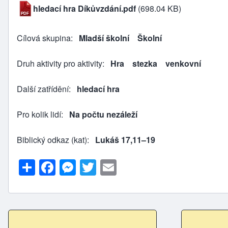
hledací hra Díkůvzdání.pdf
(698.04 KB)
Cílová skupina
Mladší školní
Školní
Druh aktivity pro aktivity
Hra
stezka
venkovní
Další zatřídění
hledací hra
Pro kolik lidí
Na počtu nezáleží
Biblický odkaz (kat)
Lukáš 17,11–19
S
F
M
T
E
h
a
e
w
m
ar
c
s
itt
ai
e
e
s
er
l