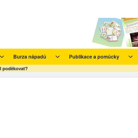
Burza nápadů
Publikace a pomůcky
y sub-navigation
Aktivity sub-navigation
Burza nápadů sub-navigation
Pub
l poděkovat?