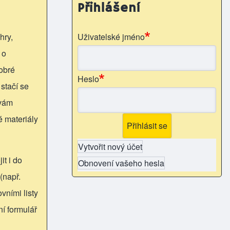
Přihlášení
hry,
Uživatelské jméno
 o
obré
Heslo
 stačí se
 vám
é materiály
Vytvořit nový účet
it i do
Obnovení vašeho hesla
(např.
vními listy
ní formulář