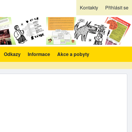
Kontakty
Přihlásit se
Odkazy
Informace
Akce a pobyty
likace a pomůcky sub-navigation