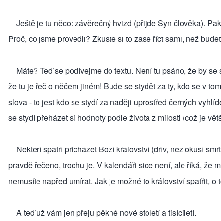
Ještě je tu něco: závěrečný hvizd (přijde Syn člověka). Pak
Proč, co jsme provedli? Zkuste si to zase říct sami, než budete
Máte? Teď se podívejme do textu. Není tu psáno, že by se styd
že tu je řeč o něčem jiném! Bude se stydět za ty, kdo se v to
slova - to jest kdo se stydí za naději uprostřed černých vyhlídek
se stydí přeházet si hodnoty podle života z milosti (což je větš
Někteří spatří přicházet Boží království (dřív, než okusí smr
pravdě řečeno, trochu je. V kalendáři sice není, ale říká, že m
nemusíte napřed umírat. Jak je možné to království spatřit, o t
A teď už vám jen přeju pěkné nové století a tisíciletí.