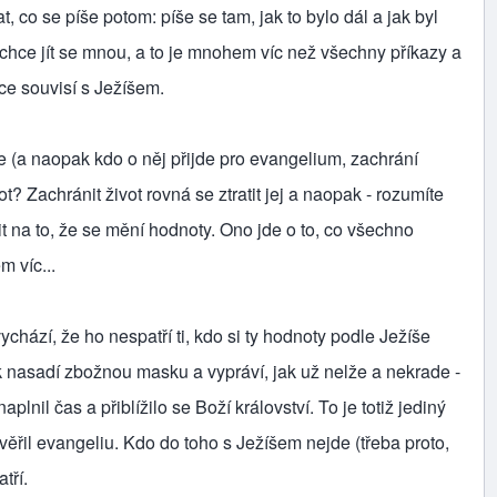
, co se píše potom: píše se tam, jak to bylo dál a jak byl
chce jít se mnou, a to je mnohem víc než všechny příkazy a
zce souvisí s Ježíšem.
de (a naopak kdo o něj přijde pro evangelium, zachrání
ivot? Zachránit život rovná se ztratit jej a naopak - rozumíte
 na to, že se mění hodnoty. Ono jde o to, co všechno
m víc...
chází, že ho nespatří ti, kdo si ty hodnoty podle Ježíše
 nasadí zbožnou masku a vypráví, jak už nelže a nekrade -
nil čas a přiblížilo se Boží království. To je totiž jediný
ěřil evangeliu. Kdo do toho s Ježíšem nejde (třeba proto,
tří.