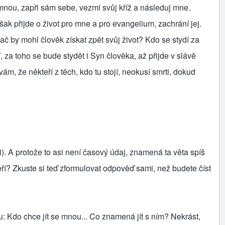
 mnou, zapři sám sebe, vezmi svůj kříž a následuj mne.
však přijde o život pro mne a pro evangelium, zachrání jej.
 Zač by mohl člověk získat zpět svůj život? Kdo se stydí za
za toho se bude stydět i Syn člověka, až přijde v slávě
m, že někteří z těch, kdo tu stojí, neokusí smrti, dokud
i). A protože to asi není časový údaj, znamená ta věta spíš
kteří? Zkuste si teď zformulovat odpověď sami, než budete číst
: Kdo chce jít se mnou... Co znamená jít s ním? Nekrást,