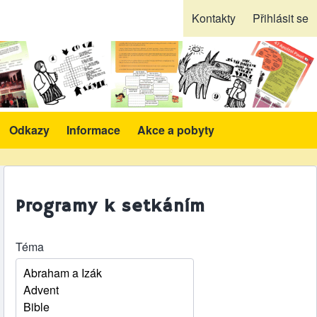
Kontakty
Přihlásit se
Odkazy
Informace
Akce a pobyty
likace a pomůcky sub-navigation
Programy k setkáním
Téma