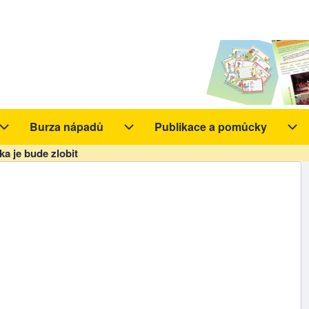
Burza nápadů
Publikace a pomůcky
y sub-navigation
Aktivity sub-navigation
Burza nápadů sub-navigation
Pub
a je bude zlobit