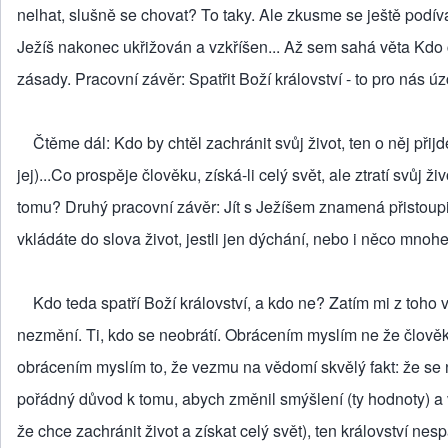
nelhat, slušně se chovat? To taky. Ale zkusme se ještě podívat
Ježíš nakonec ukřižován a vzkříšen... Až sem sahá věta Kdo 
zásady. Pracovní závěr: Spatřit Boží království - to pro nás ú
Čtěme dál: Kdo by chtěl zachránit svůj život, ten o něj přij
jej)...Co prospěje člověku, získá-li celý svět, ale ztratí svůj ž
tomu? Druhý pracovní závěr: Jít s Ježíšem znamená přistoupit
vkládáte do slova život, jestli jen dýchání, nebo i něco mnohe
Kdo teda spatří Boží království, a kdo ne? Zatím mi z toho vy
nezmění. Ti, kdo se neobrátí. Obrácením myslím ne že člověk
obrácením myslím to, že vezmu na vědomí skvělý fakt: že se napl
pořádný důvod k tomu, abych změnil smýšlení (ty hodnoty) a v
že chce zachránit život a získat celý svět), ten království nespa