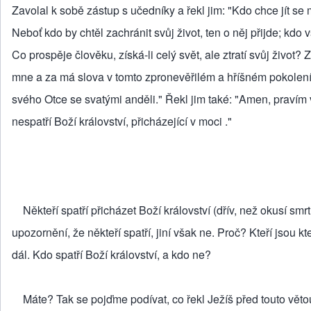
Zavolal k sobě zástup s učedníky a řekl jim: "Kdo chce jít se
Neboť kdo by chtěl zachránit svůj život, ten o něj přijde; kdo 
Co prospěje člověku, získá-li celý svět, ale ztratí svůj život?
mne a za má slova v tomto zpronevěřilém a hříšném pokolení, 
svého Otce se svatými anděli." Řekl jim také: "Amen, pravím vá
nespatří Boží království, přicházející v moci ."
Někteří spatří přicházet Boží království (dřív, než okusí smrt
upozornění, že někteří spatří, jiní však ne. Proč? Kteří jsou 
dál. Kdo spatří Boží království, a kdo ne?
Máte? Tak se pojďme podívat, co řekl Ježíš před touto větou