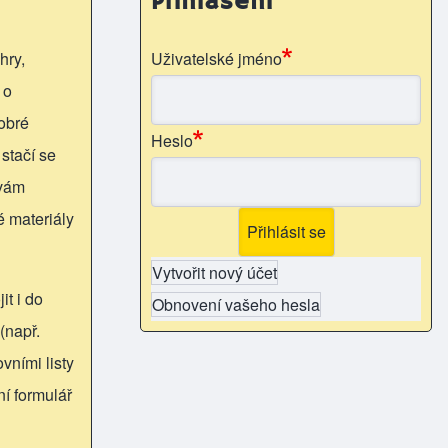
Přihlášení
hry,
Uživatelské jméno
 o
obré
Heslo
 stačí se
 vám
é materiály
Vytvořit nový účet
it i do
Obnovení vašeho hesla
(např.
vními listy
ní formulář