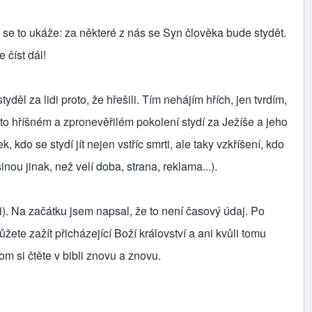
 se to ukáže: za některé z nás se Syn člověka bude stydět.
 číst dál!
ěl za lidi proto, že hřešili. Tím nehájím hřích, jen tvrdím,
mto hříšném a zpronevěřilém pokolení stydí za Ježíše a jeho
, kdo se stydí jít nejen vstříc smrti, ale taky vzkříšení, kdo
inou jinak, než velí doba, strana, reklama...).
ti). Na začátku jsem napsal, že to není časový údaj. Po
ůžete zažít přicházející Boží království a ani kvůli tomu
om si čtěte v bibli znovu a znovu.