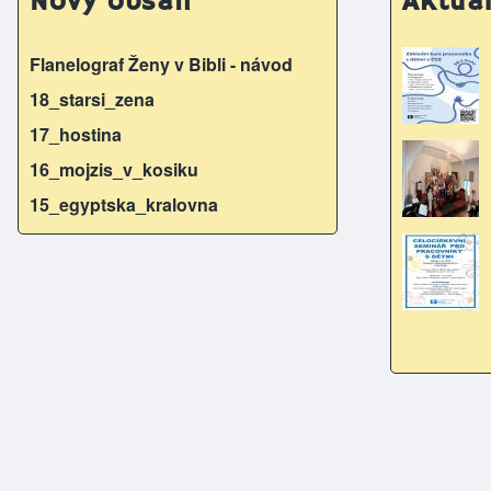
Nový obsah
Aktual
Flanelograf Ženy v Bibli - návod
18_starsi_zena
17_hostina
16_mojzis_v_kosiku
15_egyptska_kralovna