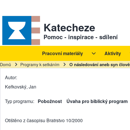
Skip to header
Skip to main navigation
Přejít k hlavnímu obsahu
Skip to footer
Sekundární odkazy
Katecheze
Pomoc - inspirace - sdílení
Pracovní materiály
Aktivity
Hlavní navigace
Pracovní materiál
O následování aneb syn člověk
Domů
Programy k setkáním
Drobečková navigace
Autor
Keřkovský, Jan
Typ programu
Pobožnost
Úvaha pro biblický program
Otištěno z časopisu Bratrstvo 10/2000