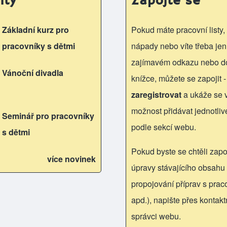
ity
Zapojte se
Základní kurz pro
Pokud máte pracovní listy, 
pracovníky s dětmi
nápady nebo víte třeba jen
zajímavém odkazu nebo d
Vánoční divadla
knížce, můžete se zapojit -
zaregistrovat
a ukáže se
možnost přidávat jednotliv
Seminář pro pracovníky
podle sekcí webu.
s dětmi
Pokud byste se chtěli zapoj
více novinek
úpravy stávajícího obsahu 
propojování příprav s praco
apd.), napište přes kontakt
správci webu.