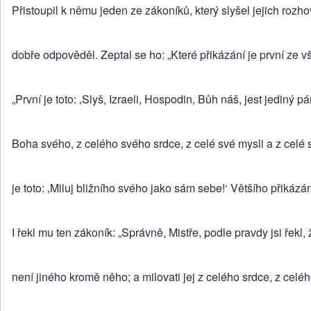
Přistoupil k němu jeden ze zákoníků, který slyšel jejich rozhov
dobře odpověděl. Zeptal se ho: „Které přikázání je první ze 
„První je toto: ‚Slyš, Izraeli, Hospodin, Bůh náš, jest jediný 
Boha svého, z celého svého srdce, z celé své mysli a z celé s
je toto: ‚Miluj bližního svého jako sám sebe!‘ Většího přikázán
I řekl mu ten zákoník: „Správně, Mistře, podle pravdy jsi řekl,
není jiného kromě něho; a milovati jej z celého srdce, z celéh