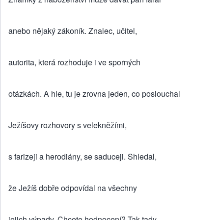
anebo nějaký zákoník. Znalec, učitel,
autorita, která rozhoduje i ve sporných
otázkách. A hle, tu je zrovna jeden, co poslouchal
Ježíšovy rozhovory s velekněžími,
s farizeji a herodiány, se saduceji. Shledal,
že Ježíš dobře odpovídal na všechny
jejich výpady. Chcete hodnocení? Tak tady