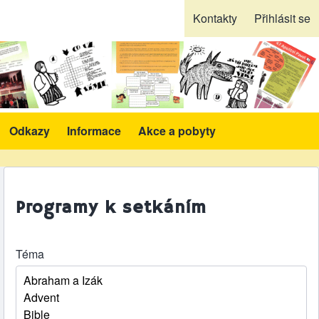
Kontakty
Přihlásit se
Odkazy
Informace
Akce a pobyty
likace a pomůcky sub-navigation
Programy k setkáním
Téma