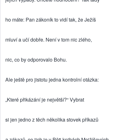
ho máte: Pan zákoník to vidí tak, že Ježíš
mluví a učí dobře. Není v tom nic zlého,
nic, co by odporovalo Bohu.
Ale ještě pro jistotu jedna kontrolní otázka:
„Které přikázání je největší?“ Vybrat
si jen jedno z těch několika stovek příkazů
a zákazů, co jich je v Pěti knihách Mojžíšových,