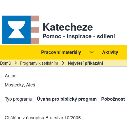
Skip to header
Skip to main navigation
Přejít k hlavnímu obsahu
Skip to footer
Sekundární odkazy
Katecheze
Pomoc - inspirace - sdílení
Pracovní materiály
Aktivity
Hlavní navigace
Pracovní materiál
Největší přikázání
Domů
Programy k setkáním
Drobečková navigace
Autor
Mostecký, Aleš
Typ programu
Úvaha pro biblický program
Pobožnost
Otištěno z časopisu Bratrstvo 10/2005