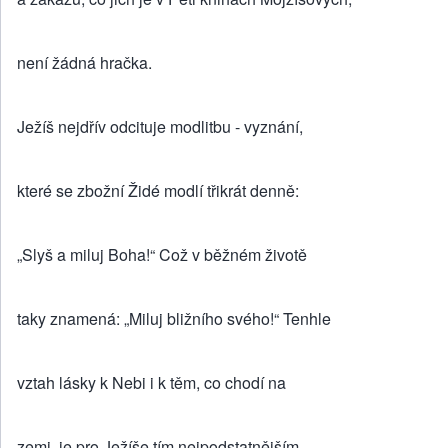
není žádná hračka.
Ježíš nejdřív odcituje modlitbu - vyznání,
které se zbožní Židé modlí třikrát denně:
„Slyš a miluj Boha!“ Což v běžném životě
taky znamená: „Miluj bližního svého!“ Tenhle
vztah lásky k Nebi i k těm, co chodí na
zemi, je pro Ježíše tím nejpodstatnějším,