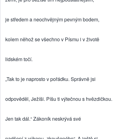
je středem a neochvějným pevným bodem,
kolem něhož se všechno v Písmu i v životě
lidském točí.
„Tak to je naprosto v pořádku. Správně jsi
odpověděl, Ježíši. Píšu ti výtečnou s hvězdičkou.
Jen tak dál.“ Zákoník neskrývá své
nadšení z výkonu „zkoušeného“. A ještě si