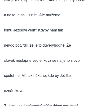
a nesouhlasili s ním. Ale můžeme
tomu Ježíšovi věřit? Kdyby nám tak
někdo potvrdil, že je to důvěryhodné. Že
člověk nešlápne vedle, když se na jeho slovo
spolehne. Mít tak někoho, kdo by Ježíše
oznámkoval.
Známky z náboženství může dávat pan farář