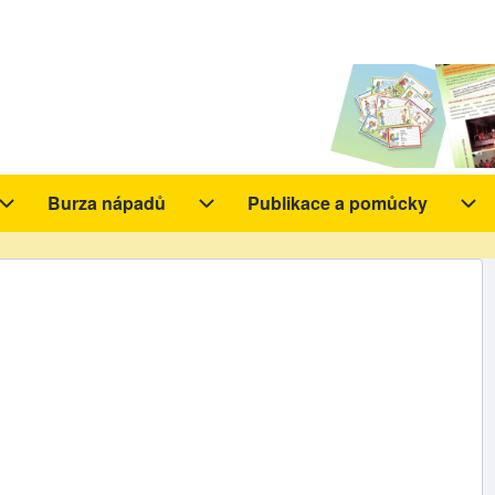
Burza nápadů
Publikace a pomůcky
y sub-navigation
Aktivity sub-navigation
Burza nápadů sub-navigation
Pub