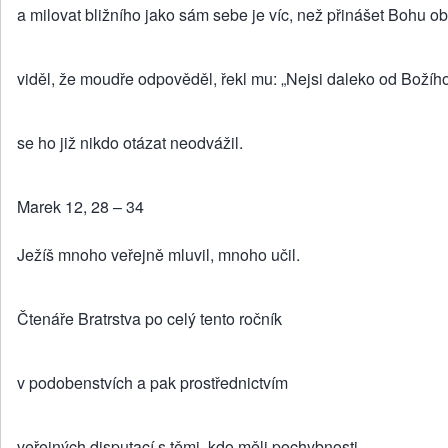
a milovat bližního jako sám sebe je víc, než přinášet Bohu ob
viděl, že moudře odpověděl, řekl mu: „Nejsi daleko od Božího
se ho již nikdo otázat neodvážil.
Marek 12, 28 – 34
Ježíš mnoho veřejně mluvil, mnoho učil.
Čtenáře Bratrstva po celý tento ročník
v podobenstvích a pak prostřednictvím
veřejných disputací s těmi, kdo měli pochybnosti