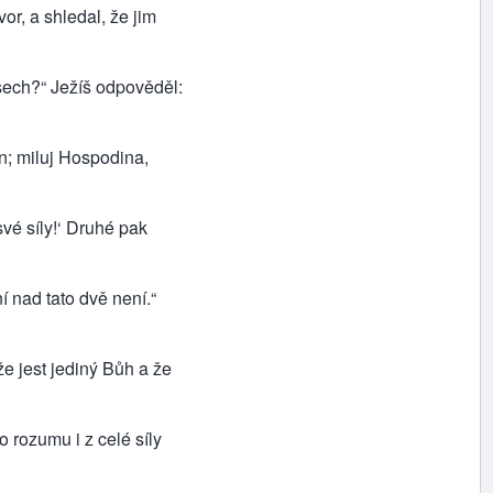
or, a shledal, že jim
všech?“ Ježíš odpověděl:
pán; miluj Hospodina,
vé síly!‘ Druhé pak
í nad tato dvě není.“
 že jest jediný Bůh a že
o rozumu i z celé síly