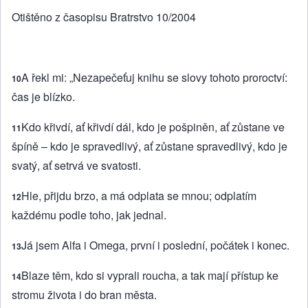
Otištěno z časopisu Bratrstvo 10/2004
A řekl mi: „Nezapečeťuj knihu se slovy tohoto proroctví:
10
čas je blízko.
Kdo křivdí, ať křivdí dál, kdo je pošpiněn, ať zůstane ve
11
špíně – kdo je spravedlivý, ať zůstane spravedlivý, kdo je
svatý, ať setrvá ve svatosti.
Hle, přijdu brzo, a má odplata se mnou; odplatím
12
každému podle toho, jak jednal.
Já jsem Alfa i Omega, první i poslední, počátek i konec.
13
Blaze těm, kdo si vyprali roucha, a tak mají přístup ke
14
stromu života i do bran města.