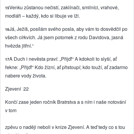
Venku zůstanou nečistí, zaklínači, smilníci, vrahové,
15
modláři – každý, kdo si libuje ve lži.
Já, Ježíš, posílám svého posla, aby vám to dosvědčil po
16
všech církvích. Já jsem potomek z rodu Davidova, jasná
hvězda jitřní.“
A Duch i nevěsta praví: „Přijď!“ A kdokoli to slyší, ať
17
řekne: „Přijď!“ Kdo žízní, ať přistoupí; kdo touží, ať zadarmo
nabere vody života.
Zjevení 22
Končí zase jeden ročník Bratrstva a s ním i naše notování
v tom
zpěvu o naději neboli v knize Zjevení. A teď tedy co s tou