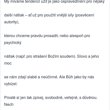
My míváme tendenci užít je jako ospravedlnění pro nějaký
další nátlak – ať už pro použití vnější síly (posvěcení
autority),
kterou chceme pravdu prosadit, nebo alespoň pro
psychický
nátlak (např. pro strašení Božím soudem). Slovo a jeho
moc
se nám zdají slabé a neúčinné. Ale Bůh jako by nás
vybízel:
Prostě si jen tak zpívej, svobodně, veřejně, s důvěrou.
Nech