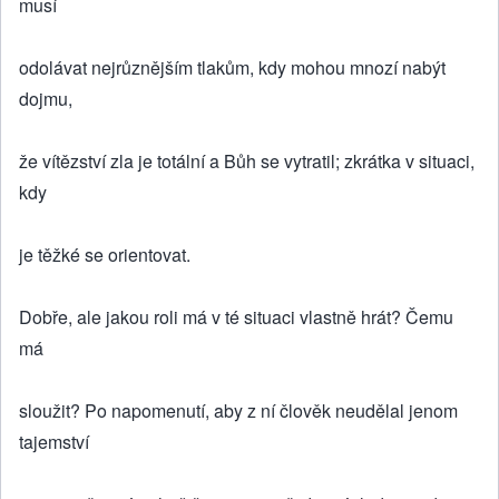
musí
odolávat nejrůznějším tlakům, kdy mohou mnozí nabýt
dojmu,
že vítězství zla je totální a Bůh se vytratil; zkrátka v situaci,
kdy
je těžké se orientovat.
Dobře, ale jakou roli má v té situaci vlastně hrát? Čemu
má
sloužit? Po napomenutí, aby z ní člověk neudělal jenom
tajemství