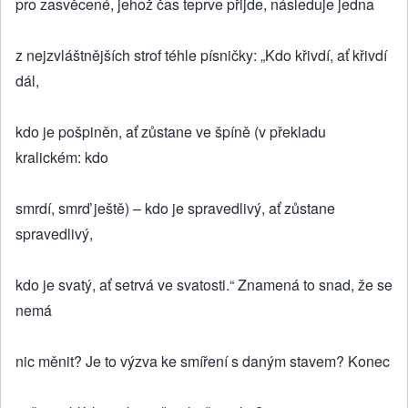
pro zasvěcené, jehož čas teprve přijde, následuje jedna
z nejzvláštnějších strof téhle písničky: „Kdo křivdí, ať křivdí
dál,
kdo je pošpiněn, ať zůstane ve špíně (v překladu
kralickém: kdo
smrdí, smrď ještě) – kdo je spravedlivý, ať zůstane
spravedlivý,
kdo je svatý, ať setrvá ve svatosti.“ Znamená to snad, že se
nemá
nic měnit? Je to výzva ke smíření s daným stavem? Konec