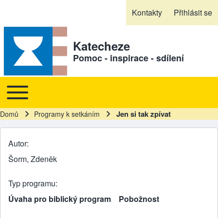
Skip to header
Skip to main navigation
Přejít k hlavnímu obsahu
Skip to footer
Kontakty
Přihlásit se
Sekundární odkazy
Katecheze
Pomoc - inspirace - sdílení
Toggle main menu
Hlavní navigace
Jen si tak zpívat
Domů
Programy k setkáním
Drobečková navigace
Autor
Šorm, Zdeněk
Typ programu
Úvaha pro biblický program
Pobožnost